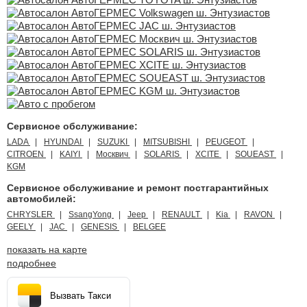
Сервисное обслуживание:
LADA
HYUNDAI
SUZUKI
MITSUBISHI
PEUGEOT
CITROEN
KAIYI
Москвич
SOLARIS
XCITE
SOUEAST
KGM
Сервисное обслуживание и ремонт постгарантийных
автомобилей:
CHRYSLER
SsangYong
Jeep
RENAULT
Kia
RAVON
GEELY
JAC
GENESIS
BELGEE
показать на карте
подробнее
Вызвать Такси