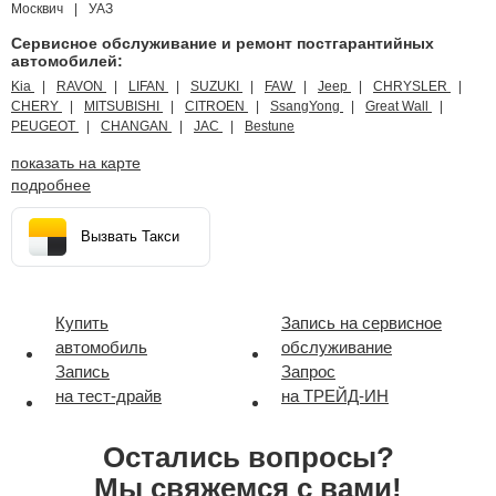
Москвич
УАЗ
Сервисное обслуживание и ремонт постгарантийных
автомобилей:
Kia
RAVON
LIFAN
SUZUKI
FAW
Jeep
CHRYSLER
CHERY
MITSUBISHI
CITROEN
SsangYong
Great Wall
PEUGEOT
CHANGAN
JAC
Bestune
показать на карте
подробнее
Вызвать Такси
Купить
Запись на сервисное
автомобиль
обслуживание
Запись
Запрос
на тест-драйв
на ТРЕЙД-ИН
Остались вопросы?
Мы свяжемся с вами!