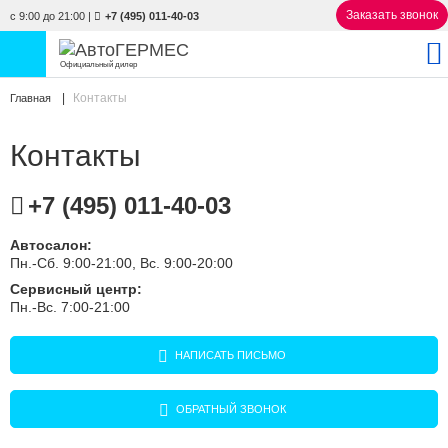
Заказать звонок
с 9:00 до 21:00
|
+7 (495) 011-40-03
Официальный дилер
Контакты
Главная
НОВЫЕ АВТОМОБИЛИ
4876 авто
Контакты
С ПРОБЕГОМ
845 авто
СЕРВИС
+7 (495) 011-40-03
УСЛУГИ
Автосалон:
Пн.-Сб. 9:00-21:00, Вс. 9:00-20:00
Сервисный центр:
АКЦИИ
Пн.-Вс. 7:00-21:00
О КОМПАНИИ
НАПИСАТЬ ПИСЬМО
КОНТАКТЫ
ОБРАТНЫЙ ЗВОНОК
Избранное