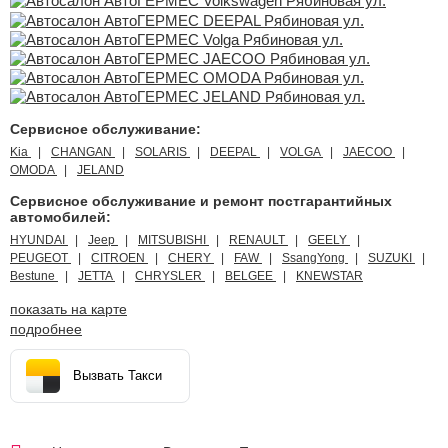
Сервисное обслуживание:
Kia
CHANGAN
SOLARIS
DEEPAL
VOLGA
JAECOO
OMODA
JELAND
Сервисное обслуживание и ремонт постгарантийных
автомобилей:
HYUNDAI
Jeep
MITSUBISHI
RENAULT
GEELY
PEUGEOT
CITROEN
CHERY
FAW
SsangYong
SUZUKI
Bestune
JETTA
CHRYSLER
BELGEE
KNEWSTAR
показать на карте
подробнее
Вызвать Такси