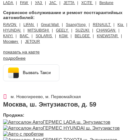
LADA
FAW
УАЗ
JAC
JETTA
XCITE
Bestune
Сервисное обслуживание и ремонт постгарантийных
автомобилей:
RAVON
LIFAN
Great Wall
SsangYong
RENAULT
Kia
HYUNDAI
MITSUBISHI
GEELY
SUZUKI
CHANGAN
KAIYI
BAIC
SOLARIS
KGM
BELGEE
KNEWSTAR
Москвич
JETOUR
показать на карте
подробнее
Вызвать Такси
м. Новогиреево, м. Первомайская
Москва
,
ш. Энтузиастов, д. 59
Продажа: