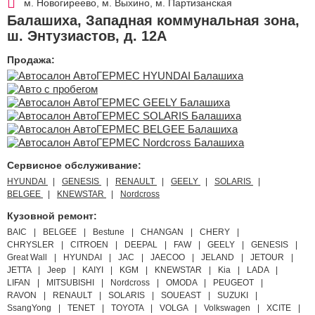
м. Новогиреево, м. Выхино, м. Партизанская
Балашиха
,
Западная коммунальная зона,
ш. Энтузиастов, д. 12А
Продажа:
Сервисное обслуживание:
HYUNDAI
GENESIS
RENAULT
GEELY
SOLARIS
BELGEE
KNEWSTAR
Nordcross
Кузовной ремонт:
BAIC
BELGEE
Bestune
CHANGAN
CHERY
CHRYSLER
CITROEN
DEEPAL
FAW
GEELY
GENESIS
Great Wall
HYUNDAI
JAC
JAECOO
JELAND
JETOUR
JETTA
Jeep
KAIYI
KGM
KNEWSTAR
Kia
LADA
LIFAN
MITSUBISHI
Nordcross
OMODA
PEUGEOT
RAVON
RENAULT
SOLARIS
SOUEAST
SUZUKI
SsangYong
TENET
TOYOTA
VOLGA
Volkswagen
XCITE