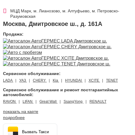
МЦД Марк, м. Лианозово, м. Алтуфьево, м. Петровско-
Разумовская
Москва
,
Дмитровское ш., д. 161А
Продажа:
Сервисное обслуживание:
LADA
УАЗ
CHERY
Kia
HYUNDAI
XCITE
TENET
Сервисное обслуживание и ремонт постгарантийных
автомобилей:
RAVON
LIFAN
Great Wall
SsangYong
RENAULT
показать на карте
подробнее
Вызвать Такси