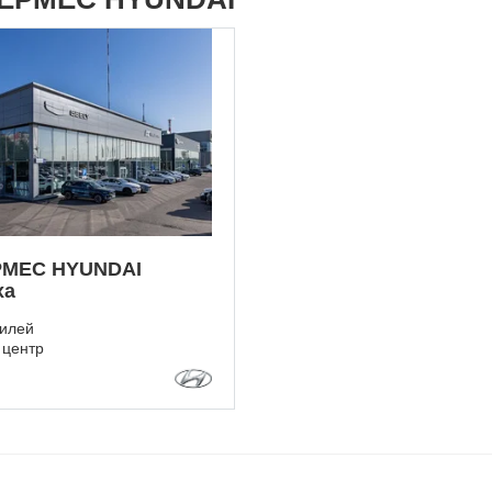
РМЕС HYUNDAI
ха
илей
 центр