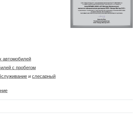
х автомобилей
илей с пробегом
бслуживание
и
слесарный
ание