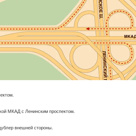
ектом.
зкой МКАД с Ленинским проспектом.
дублер внешней стороны.