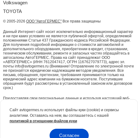
Volkswagen
TOYOTA
© 2005-2026
ООО "АвтоГЕРМЕС"
Все права защищены
Данный Интернет-сайт носит исключительно информационный характер
и ни при каких условиях не является публичной офертой, определяемой
положениями Статьи 437 Гражданского кодекса Российской Федерации.
Для получения подробной информации о стоимости автомобилей и
дополнительного оборудования, приобретении в кредит, страховании,
техническом обслуживании, ремонте и запасных частях обращайтесь в
автосалоны АвтоГЕРМЕС. Права на сайт принадлежат ООО
«АВТОГЕРМЕС» (ИНН 7612047417, ОГРН 1167627079773), адрес эл.
почты info@avtogermes.ru (Внимание! Отправление по электронной почте
не признаётся юридически надлежащим методом уведомления. Все
письма, обращения, претензии, требования принимаются только на
юридический адрес компании на бумажном носителе. Поступившие
обращения будут рассмотрены в установленный законом или договором
срок.)
Предоставляя свои персональные данные и используя настоящий веб-
сайт, Вы даете согласие на обработку Ваших персональных данных и
принимаете условия их обработки.
Политика конфиденциальности.
Сайт avtogermes.ru использует файлы куки (cookie) и сервисы
аналитики. Оставаясь на нем, вы соглашаетесь с нашей
Для повышения удобства работы с сайтом и обеспечения его корректной
политикой в отношении файлов куки
работы компания АвтоГЕРМЕС
использует файлы куки (cookie)
. Эти
файлы содержат данные о предыдущих посещениях Вами сайта. Куки не
идентифицируют Ваши личные данные. Вся информация является сугубо
конфиденциальной. При необходимости Вы можете отключить куки с
Согласен