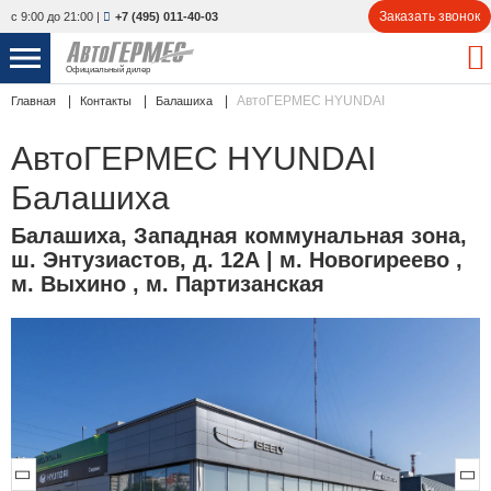
Заказать звонок
с 9:00 до 21:00
|
+7 (495) 011-40-03
Официальный дилер
АвтоГЕРМЕС HYUNDAI
Главная
Контакты
Балашиха
НОВЫЕ АВТОМОБИЛИ
4770 авто
АвтоГЕРМЕС HYUNDAI
С ПРОБЕГОМ
856 авто
Балашиха
СЕРВИС
Балашиха
,
Западная коммунальная зона,
ш. Энтузиастов, д. 12А
| м. Новогиреево ,
УСЛУГИ
м. Выхино , м. Партизанская
АКЦИИ
О КОМПАНИИ
КОНТАКТЫ
Избранное