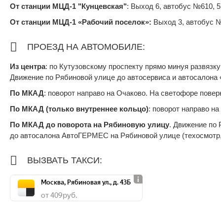
От станции МЦД-1 "Кунцевская"
: Выход 6, автобус №610, 
От станции МЦД-1 «Рабочий поселок»:
Выход 3, автобус №
ПРОЕЗД НА АВТОМОБИЛЕ:
Из центра
: по Кутузовскому проспекту прямо минуя развязк
Движение по Рябиновой улице до автосервиса и автосалон
По МКАД
: поворот направо на Очаково. На светофоре повер
По МКАД (только внутреннее кольцо)
: поворот направо н
По МКАД до поворота на Рябиновую улицу
. Движение по
до автосалона АвтоГЕРМЕС на Рябиновой улице (техосмотр, 
ВЫЗВАТЬ ТАКСИ:
Москва, Рябиновая ул., д. 43Б
от 409 руб.