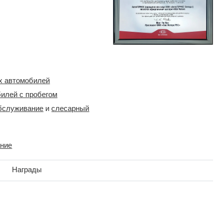
х автомобилей
илей с пробегом
бслуживание
и
слесарный
ание
Награды