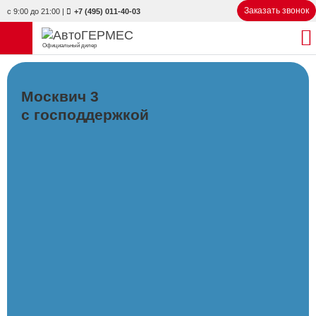
Заказать звонок
с 9:00 до 21:00
|
+7 (495) 011-40-03
Официальный дилер
НОВЫЕ АВТОМОБИЛИ
4770 авто
Москвич 3
С ПРОБЕГОМ
857 авто
с господдержкой
СЕРВИС
УСЛУГИ
АКЦИИ
О КОМПАНИИ
КОНТАКТЫ
Избранное