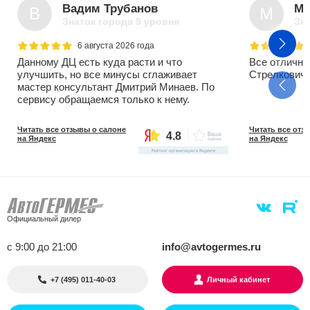
Вадим Трубанов
Ми
В
М
Знаток города 9 уровня
Зна
6 августа 2026 года
Данному ДЦ есть куда расти и что
Все отлично
улучшить, но все минусы сглаживает
Стрелкович 
мастер консультант Дмитрий Минаев. По
сервису обращаемся только к нему.
Читать все отзывы о салоне
Читать все отз
4.8
на Яндекс
на Яндекс
Официальный дилер
с 9:00 до 21:00
info@avtogermes.ru
+7 (495) 011-40-03
Личный кабинет