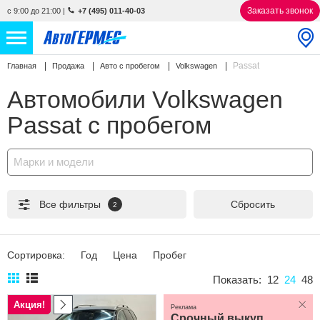
Заказать звонок
с 9:00 до 21:00
|
+7 (495) 011-40-03
Passat
Главная
Продажа
Авто с пробегом
Volkswagen
НОВЫЕ АВТОМОБИЛИ
4846 авто
Автомобили Volkswagen
С ПРОБЕГОМ
848 авто
Passat с пробегом
СЕРВИС
Марки и модели
УСЛУГИ
Все фильтры
Сбросить
2
АКЦИИ
О КОМПАНИИ
Сортировка:
Год
Цена
Пробег
КОНТАКТЫ
Показать:
12
24
48
Акция!
Реклама
Избранное
Срочный выкуп