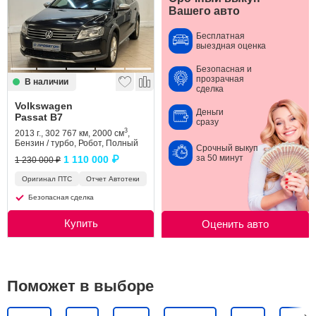
Вашего авто
Сравнение
Бесплатная
выездная оценка
Личный кабинет
Безопасная и
прозрачная
В наличии
сделка
Volkswagen
Деньги
Passat B7
сразу
3
2013 г., 302 767 км, 2000 см
,
Бензин / турбо, Робот, Полный
Срочный выкуп
за 50 минут
1 110 000 ₽
1 230 000 ₽
Оригинал ПТС
Отчет Автотеки
Безопасная сделка
Купить
Оценить авто
Поможет в выборе