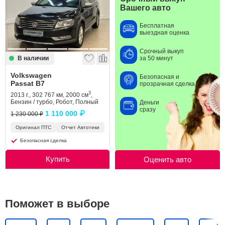
Вашего авто
Сравнение
Бесплатная
выездная оценка
Личный кабинет
Срочный выкуп
В наличии
за 50 минут
Volkswagen
Безопасная и
Passat B7
прозрачная сделка
3
2013 г., 302 767 км, 2000 см
,
Бензин / турбо, Робот, Полный
Деньги
сразу
1 110 000 ₽
1 230 000 ₽
Оригинал ПТС
Отчет Автотеки
Безопасная сделка
Купить
Оценить авто
Поможет в выборе