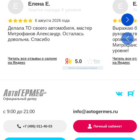
Елена Е.
Ел
Е
Е
Знаток города 4 уровня
Зна
6 августа 2026 года
Делала ТО своего автомобиля, мастер
Выражаю бо
Митрофанов Александр. Осталась
руководству
довольна. Спасибо
организации
Митрофанову
уровне!
Читать все отзывы о салоне
Читать все отз
5.0
на Яндекс
на Яндекс
Официальный дилер
с 9:00 до 21:00
info@avtogermes.ru
+7 (495) 011-40-03
Личный кабинет