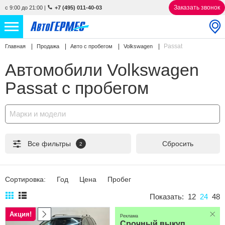
Заказать звонок
с 9:00 до 21:00
|
+7 (495) 011-40-03
Passat
Главная
Продажа
Авто с пробегом
Volkswagen
НОВЫЕ АВТОМОБИЛИ
4772 авто
Автомобили Volkswagen
С ПРОБЕГОМ
865 авто
Passat с пробегом
СЕРВИС
Марки и модели
УСЛУГИ
Все фильтры
Сбросить
2
АКЦИИ
О КОМПАНИИ
Сортировка:
Год
Цена
Пробег
КОНТАКТЫ
Показать:
12
24
48
Акция!
Реклама
Избранное
Срочный выкуп