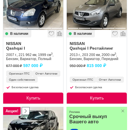
Сравнение
Личный кабинет
В наличии
В наличии
NISSAN
NISSAN
Qashqai I
Qashqai I Рестайлинг
3
3
2007 г., 221 962 км, 1999 см
,
2013 г., 203 200 км, 2000 см
,
Бензин, Вариатор, Полный
Бензин, Вариатор, Передний
597 000 ₽
815 000 ₽
677 000 ₽
950 000 ₽
Оригинал ПТС
Отчет Автотеки
Один собственник
Оригинал ПТС
Отчет Автотеки
Безопасная сделка
Безопасная сделка
Купить
Купить
Акция!
Реклама
Срочный выкуп
Вашего авто