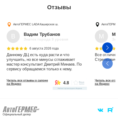
Отзывы
АвтоГЕРМЕС LADA
Каширское ш.
АвтоГЕРМ
Вадим Трубанов
Ми
В
М
Знаток города 9 уровня
Зна
6 августа 2026 года
Данному ДЦ есть куда расти и что
Все отлично
улучшить, но все минусы сглаживает
Стрелкович 
мастер консультант Дмитрий Минаев. По
сервису обращаемся только к нему.
Читать все отзывы о салоне
Читать все отз
4.8
на Яндекс
на Яндекс
Официальный дилер