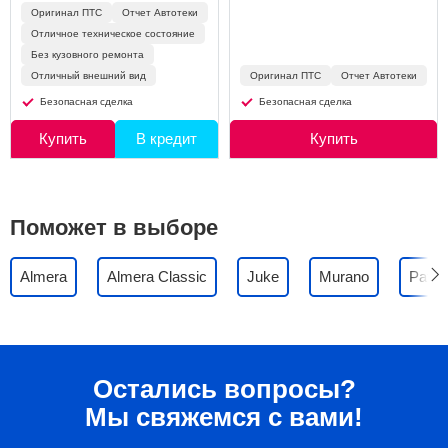
Оригинал ПТС
Отчет Автотеки
Отличное техническое состояние
Без кузовного ремонта
Отличный внешний вид
Оригинал ПТС
Отчет Автотеки
Безопасная сделка
Безопасная сделка
Купить
В кредит
Купить
Поможет в выборе
Almera
Almera Classic
Juke
Murano
Pathf
Остались вопросы?
Мы свяжемся с вами!