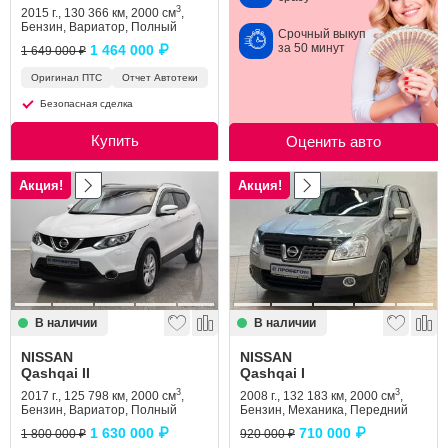
3
2015 г., 130 366 км, 2000 см
,
Бензин, Вариатор, Полный
Срочный выкуп
за 50 минут
1 464 000 ₽
1 649 000 ₽
Оригинал ПТС
Отчет Автотеки
Безопасная сделка
Купить
Оценить авто
Акция!
Акция!
В наличии
В наличии
NISSAN
NISSAN
Qashqai II
Qashqai I
3
3
2017 г., 125 798 км, 2000 см
,
2008 г., 132 183 км, 2000 см
,
Бензин, Вариатор, Полный
Бензин, Механика, Передний
1 630 000 ₽
710 000 ₽
1 800 000 ₽
920 000 ₽