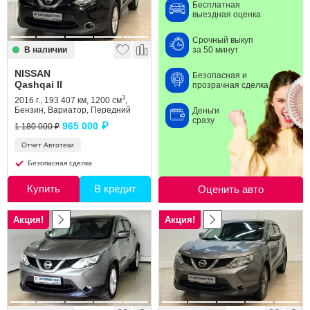
Бесплатная
выездная оценка
Срочный выкуп
В наличии
за 50 минут
NISSAN
Безопасная и
Qashqai II
прозрачная сделка
3
2016 г., 193 407 км, 1200 см
,
Бензин, Вариатор, Передний
Деньги
сразу
965 000 ₽
1 180 000 ₽
Отчет Автотеки
Безопасная сделка
Купить
В кредит
Оценить авто
Акция!
Акция!