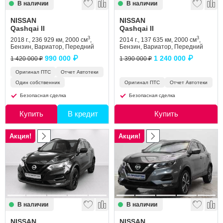
В наличии
В наличии
NISSAN
NISSAN
Qashqai II
Qashqai II
3
3
2018 г., 236 929 км, 2000 см
,
2014 г., 137 635 км, 2000 см
,
Бензин, Вариатор, Передний
Бензин, Вариатор, Передний
990 000 ₽
1 240 000 ₽
1 420 000 ₽
1 390 000 ₽
Оригинал ПТС
Отчет Автотеки
Один собственник
Оригинал ПТС
Отчет Автотеки
Безопасная сделка
Безопасная сделка
Купить
В кредит
Купить
Акция!
Акция!
В наличии
В наличии
NISSAN
NISSAN