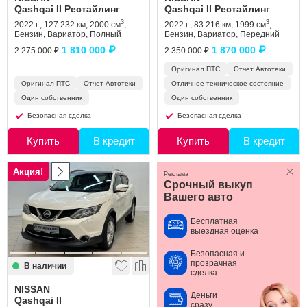
Qashqai II Рестайлинг
Qashqai II Рестайлинг
3
3
2022 г., 127 232 км, 2000 см
,
2022 г., 83 216 км, 1999 см
,
Бензин, Вариатор, Полный
Бензин, Вариатор, Передний
1 810 000 ₽
1 870 000 ₽
2 275 000 ₽
2 350 000 ₽
Оригинал ПТС
Отчет Автотеки
Оригинал ПТС
Отчет Автотеки
Отличное техническое состояние
Один собственник
Один собственник
Безопасная сделка
Безопасная сделка
Купить
В кредит
Купить
В кредит
Акция!
Реклама
Срочный выкуп
Вашего авто
Бесплатная
выездная оценка
Безопасная и
прозрачная
В наличии
сделка
NISSAN
Деньги
Qashqai II
сразу