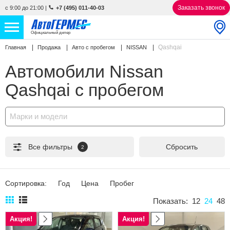
Заказать звонок
с 9:00 до 21:00
|
+7 (495) 011-40-03
Официальный дилер
Qashqai
Главная
Продажа
Авто с пробегом
NISSAN
НОВЫЕ АВТОМОБИЛИ
4866 авто
Автомобили Nissan
С ПРОБЕГОМ
856 авто
Qashqai с пробегом
СЕРВИС
Марки и модели
УСЛУГИ
Все фильтры
Сбросить
2
АКЦИИ
О КОМПАНИИ
Сортировка:
Год
Цена
Пробег
КОНТАКТЫ
Показать:
12
24
48
Акция!
Акция!
Избранное