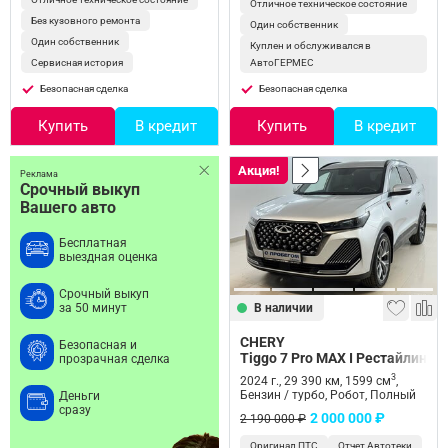
Отличное техническое состояние
Без кузовного ремонта
Один собственник
Один собственник
Куплен и обслуживался в
Сервисная история
АвтоГЕРМЕС
Безопасная сделка
Безопасная сделка
Купить
В кредит
Купить
В кредит
Акция!
Реклама
Срочный выкуп
Вашего авто
Бесплатная
выездная оценка
Срочный выкуп
В наличии
за 50 минут
CHERY
Безопасная и
Tiggo 7 Pro MAX I Рестайлинг
прозрачная сделка
3
2024 г., 29 390 км, 1599 см
,
Бензин / турбо, Робот, Полный
Деньги
сразу
2 000 000 ₽
2 190 000 ₽
Оригинал ПТС
Отчет Автотеки