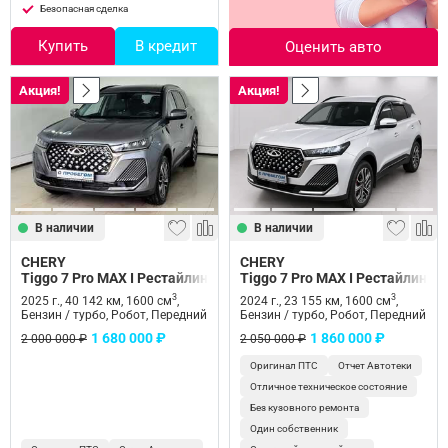
Безопасная сделка
Купить
В кредит
Оценить авто
Акция!
Акция!
В наличии
В наличии
CHERY
CHERY
Tiggo 7 Pro MAX I Рестайлинг
Tiggo 7 Pro MAX I Рестайлинг
3
3
2025 г., 40 142 км, 1600 см
,
2024 г., 23 155 км, 1600 см
,
Бензин / турбо, Робот, Передний
Бензин / турбо, Робот, Передний
1 680 000 ₽
1 860 000 ₽
2 000 000 ₽
2 050 000 ₽
Оригинал ПТС
Отчет Автотеки
Отличное техническое состояние
Без кузовного ремонта
Один собственник