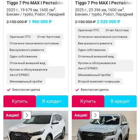
Tiggo 7 Pro MAX I Рестайлинг
Tiggo 7 Pro MAX I Рестайлинг
3
3
2025 г., 19 679 км, 1600 см
,
2025 г., 25 396 км, 1600 см
,
Бензин / турбо, Робот, Передний
Бензин / турбо, Робот, Передний
1 960 000 ₽
2 020 000 ₽
2 150 000 ₽
2 150 000 ₽
Оригинал ПТС
Отчет Автотеки
Оригинал ПТС
Отчет Автотеки
Отличное техническое состояние
Отличное техническое состояние
Без кузовного ремонта
Без кузовного ремонта
Один собственник
Один собственник
Отличный внешний вид
Отличный внешний вид
Куплен и обслуживался в
АвтоГЕРМЕС
Куплен и обслуживался в
АвтоГЕРМЕС
Минимальный пробег
Минимальный пробег
Второй комплект покрышек
Безопасная сделка
Безопасная сделка
Купить
В кредит
Купить
В кредит
Акция!
Акция!