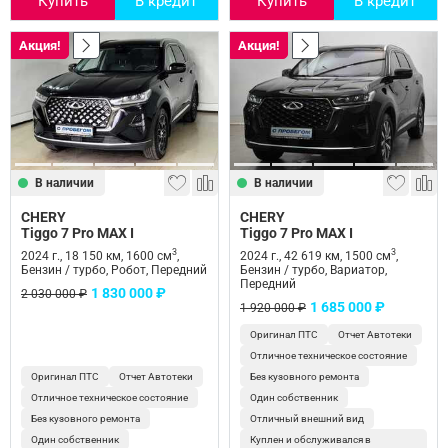
Купить
В кредит
Купить
В кредит
Акция!
Акция!
В наличии
В наличии
CHERY
CHERY
Tiggo 7 Pro MAX I
Tiggo 7 Pro MAX I
3
3
2024 г., 18 150 км, 1600 см
,
2024 г., 42 619 км, 1500 см
,
Бензин / турбо, Робот, Передний
Бензин / турбо, Вариатор,
Передний
1 830 000 ₽
2 030 000 ₽
1 685 000 ₽
1 920 000 ₽
Оригинал ПТС
Отчет Автотеки
Отличное техническое состояние
Оригинал ПТС
Отчет Автотеки
Без кузовного ремонта
Отличное техническое состояние
Один собственник
Без кузовного ремонта
Отличный внешний вид
Один собственник
Куплен и обслуживался в