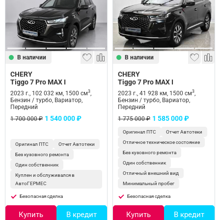
Сравнение
Личный кабинет
В наличии
В наличии
CHERY
CHERY
Tiggo 7 Pro MAX I
Tiggo 7 Pro MAX I
3
3
2023 г., 102 032 км, 1500 см
,
2023 г., 41 928 км, 1500 см
,
Бензин / турбо, Вариатор,
Бензин / турбо, Вариатор,
Передний
Передний
1 540 000 ₽
1 585 000 ₽
1 700 000 ₽
1 775 000 ₽
Оригинал ПТС
Отчет Автотеки
Отличное техническое состояние
Оригинал ПТС
Отчет Автотеки
Без кузовного ремонта
Без кузовного ремонта
Один собственник
Один собственник
Отличный внешний вид
Куплен и обслуживался в
АвтоГЕРМЕС
Минимальный пробег
Безопасная сделка
Безопасная сделка
Купить
В кредит
Купить
В кредит