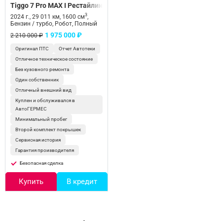
Tiggo 7 Pro MAX I Рестайлинг
3
2024 г., 29 011 км, 1600 см
,
Бензин / турбо, Робот, Полный
1 975 000 ₽
2 210 000 ₽
Оригинал ПТС
Отчет Автотеки
Отличное техническое состояние
Без кузовного ремонта
Один собственник
Отличный внешний вид
Куплен и обслуживался в
АвтоГЕРМЕС
Минимальный пробег
Второй комплект покрышек
Сервисная история
Гарантия производителя
Безопасная сделка
Купить
В кредит