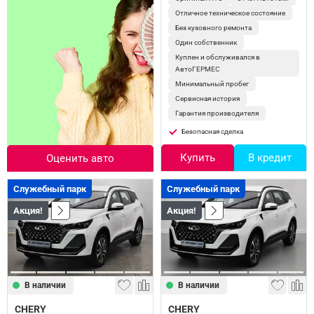
Отличное техническое состояние
Без кузовного ремонта
Один собственник
Куплен и обслуживался в
АвтоГЕРМЕС
Минимальный пробег
Сервисная история
Гарантия производителя
Безопасная сделка
Купить
В кредит
Оценить авто
Служебный парк
Служебный парк
Акция!
Акция!
В наличии
В наличии
CHERY
CHERY