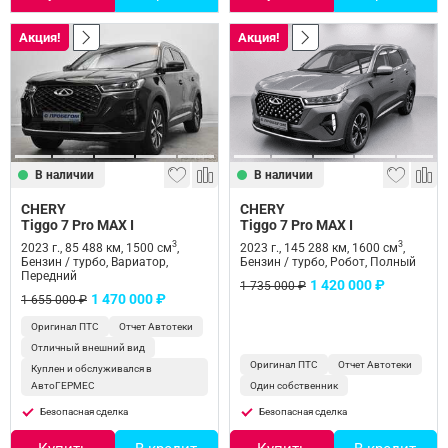
Акция!
Акция!
В наличии
В наличии
CHERY
CHERY
Tiggo 7 Pro MAX I
Tiggo 7 Pro MAX I
3
3
2023 г., 85 488 км, 1500 см
,
2023 г., 145 288 км, 1600 см
,
Бензин / турбо, Вариатор,
Бензин / турбо, Робот, Полный
Передний
1 420 000 ₽
1 735 000 ₽
1 470 000 ₽
1 655 000 ₽
Оригинал ПТС
Отчет Автотеки
Отличный внешний вид
Оригинал ПТС
Отчет Автотеки
Куплен и обслуживался в
АвтоГЕРМЕС
Один собственник
Безопасная сделка
Безопасная сделка