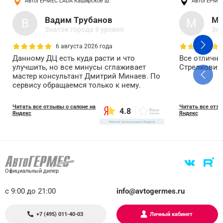
АвтоГЕРМЕС LADA
Каширское ш.
АвтоГЕРМЕ
Вадим Трубанов
Ми
В
М
Знаток города 9 уровня
Зна
6 августа 2026 года
Данному ДЦ есть куда расти и что
Все отлично
улучшить, но все минусы сглаживает
Стрелкович 
мастер консультант Дмитрий Минаев. По
сервису обращаемся только к нему.
Читать все отзывы о салоне на
Читать все отзы
4.8
Яндекс
Яндекс
Официальный дилер
с 9:00 до 21:00
info@avtogermes.ru
+7 (495) 011-40-03
Личный кабинет