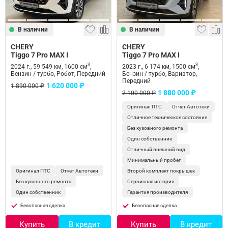
В наличии
В наличии
CHERY
CHERY
Tiggo 7 Pro MAX I
Tiggo 7 Pro MAX I
3
3
2024 г., 59 549 км, 1600 см
,
2023 г., 6 174 км, 1500 см
,
Бензин / турбо, Робот, Передний
Бензин / турбо, Вариатор,
Передний
1 620 000 ₽
1 890 000 ₽
1 880 000 ₽
2 100 000 ₽
Оригинал ПТС
Отчет Автотеки
Отличное техническое состояние
Без кузовного ремонта
Один собственник
Отличный внешний вид
Минимальный пробег
Оригинал ПТС
Отчет Автотеки
Второй комплект покрышек
Без кузовного ремонта
Сервисная история
Один собственник
Гарантия производителя
Безопасная сделка
Безопасная сделка
Купить
В кредит
Купить
В кредит