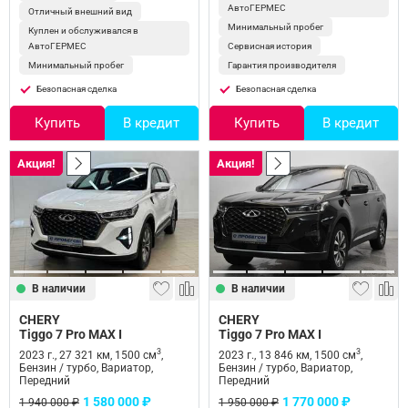
АвтоГЕРМЕС
Отличный внешний вид
Минимальный пробег
Куплен и обслуживался в
АвтоГЕРМЕС
Сервисная история
Минимальный пробег
Гарантия производителя
Безопасная сделка
Безопасная сделка
Купить
В кредит
Купить
В кредит
Акция!
Акция!
В наличии
В наличии
CHERY
CHERY
Tiggo 7 Pro MAX I
Tiggo 7 Pro MAX I
3
3
2023 г., 27 321 км, 1500 см
,
2023 г., 13 846 км, 1500 см
,
Бензин / турбо, Вариатор,
Бензин / турбо, Вариатор,
Передний
Передний
1 580 000 ₽
1 770 000 ₽
1 940 000 ₽
1 950 000 ₽