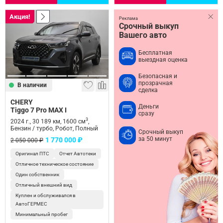
Акция!
Реклама
Срочный выкуп
Вашего авто
Бесплатная
выездная оценка
Безопасная и
прозрачная
В наличии
сделка
CHERY
Деньги
Tiggo 7 Pro MAX I
сразу
3
2024 г., 30 189 км, 1600 см
,
Бензин / турбо, Робот, Полный
Срочный выкуп
за 50 минут
1 770 000 ₽
2 050 000 ₽
Оригинал ПТС
Отчет Автотеки
Отличное техническое состояние
Один собственник
Отличный внешний вид
Куплен и обслуживался в
АвтоГЕРМЕС
Минимальный пробег