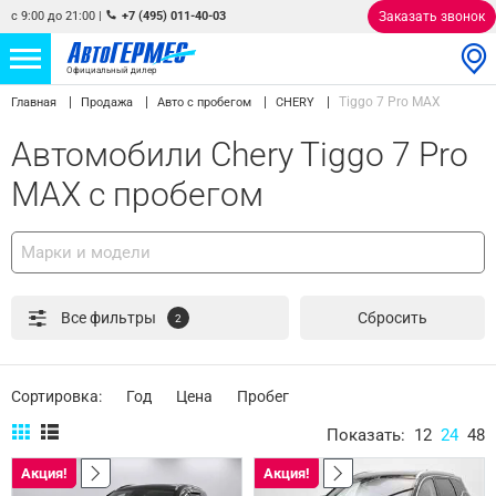
с 9:00 до 21:00
|
+7 (495) 011-40-03
Заказать звонок
Официальный дилер
Tiggo 7 Pro MAX
Главная
Продажа
Авто с пробегом
CHERY
НОВЫЕ АВТОМОБИЛИ
4770 авто
Автомобили Chery Tiggo 7 Pro
С ПРОБЕГОМ
857 авто
MAX с пробегом
СЕРВИС
Марки и модели
УСЛУГИ
Все фильтры
Сбросить
2
АКЦИИ
О КОМПАНИИ
Сортировка:
Год
Цена
Пробег
КОНТАКТЫ
Показать:
12
24
48
Акция!
Акция!
Избранное