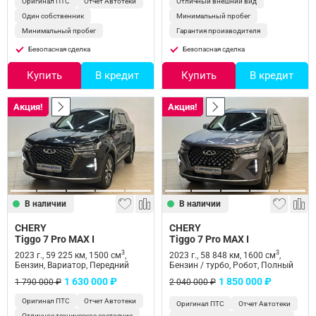
Оригинал ПТС
Отчет Автотеки
Отличный внешний вид
Один собственник
Минимальный пробег
Минимальный пробег
Гарантия производителя
Безопасная сделка
Безопасная сделка
Купить
В кредит
Купить
В кредит
Акция!
Акция!
В наличии
В наличии
CHERY
CHERY
Tiggo 7 Pro MAX I
Tiggo 7 Pro MAX I
3
3
2023 г., 59 225 км, 1500 см
,
2023 г., 58 848 км, 1600 см
,
Бензин, Вариатор, Передний
Бензин / турбо, Робот, Полный
1 630 000 ₽
1 850 000 ₽
1 790 000 ₽
2 040 000 ₽
Оригинал ПТС
Отчет Автотеки
Оригинал ПТС
Отчет Автотеки
Отличное техническое состояние