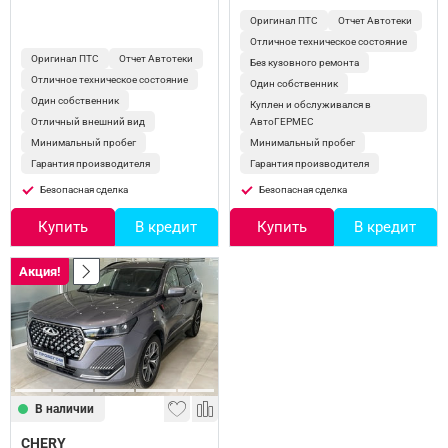
Оригинал ПТС
Отчет Автотеки
Отличное техническое состояние
Оригинал ПТС
Отчет Автотеки
Без кузовного ремонта
Отличное техническое состояние
Один собственник
Один собственник
Куплен и обслуживался в
Отличный внешний вид
АвтоГЕРМЕС
Минимальный пробег
Минимальный пробег
Гарантия производителя
Гарантия производителя
Безопасная сделка
Безопасная сделка
Купить
В кредит
Купить
В кредит
Акция!
В наличии
CHERY