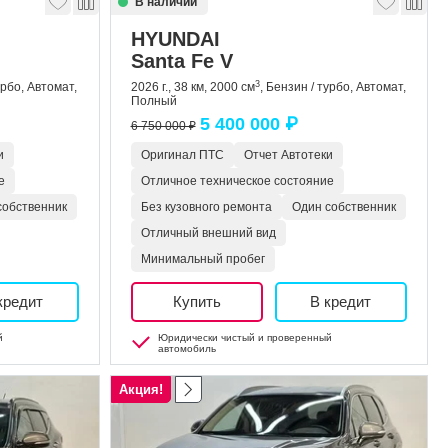
В наличии
HYUNDAI
Santa Fe V
3
урбо, Автомат,
2026 г., 38 км, 2000 см
, Бензин / турбо, Автомат,
Полный
5 400 000 ₽
6 750 000 ₽
и
Оригинал ПТС
Отчет Автотеки
е
Отличное техническое состояние
собственник
Без кузовного ремонта
Один собственник
Отличный внешний вид
Минимальный пробег
кредит
Купить
В кредит
й
Юридически чистый и проверенный
автомобиль
Акция!