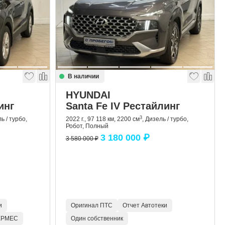
В наличии
HYUNDAI
инг
Santa Fe IV Рестайлинг
3
ь / турбо,
2022 г., 97 118 км, 2200 см
, Дизель / турбо,
Робот, Полный
3 180 000 ₽
3 580 000 ₽
и
Оригинал ПТС
Отчет Автотеки
ГЕРМЕС
Один собственник