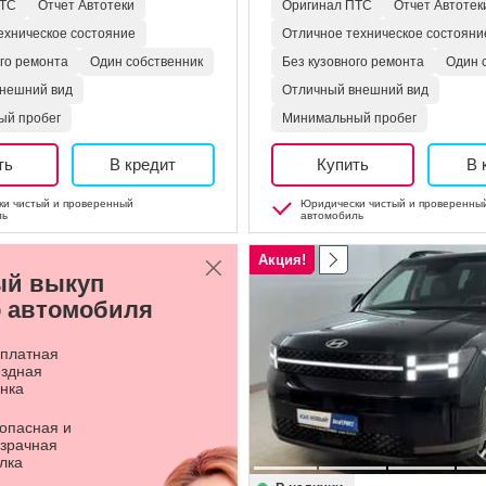
ПТС
Отчет Автотеки
Оригинал ПТС
Отчет Автотек
ехническое состояние
Отличное техническое состояни
ого ремонта
Один собственник
Без кузовного ремонта
Один 
нешний вид
Отличный внешний вид
ый пробег
Минимальный пробег
ть
В кредит
Купить
В 
и чистый и проверенный
Юридически чистый и проверенны
ль
автомобиль
Акция!
ый выкуп
 автомобиля
платная
здная
нка
опасная и
зрачная
лка