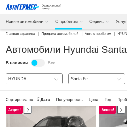
Официальный 
дилер
Новые автомобили
С пробегом
Сервис
Услу
Главная страница
Продажа автомобилей
Авто с пробегом
HYUN
Автомобили Hyundai Santa
В наличии
Все
HYUNDAI
Santa Fe
Сортировка по:
Дата
Популярность
Цена
Год
Проб
Акция!
Акция!