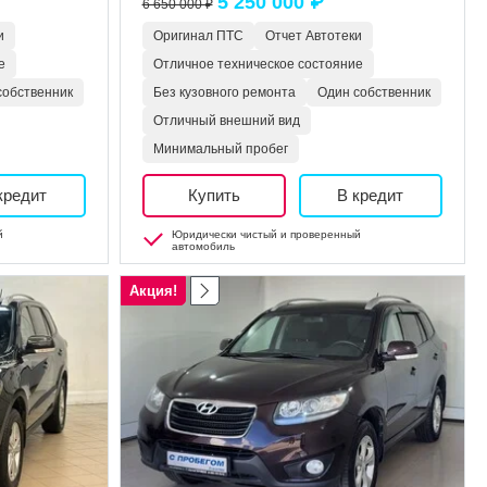
5 250 000 ₽
6 650 000 ₽
и
Оригинал ПТС
Отчет Автотеки
е
Отличное техническое состояние
собственник
Без кузовного ремонта
Один собственник
Отличный внешний вид
Минимальный пробег
кредит
Купить
В кредит
й
Юридически чистый и проверенный
автомобиль
Акция!