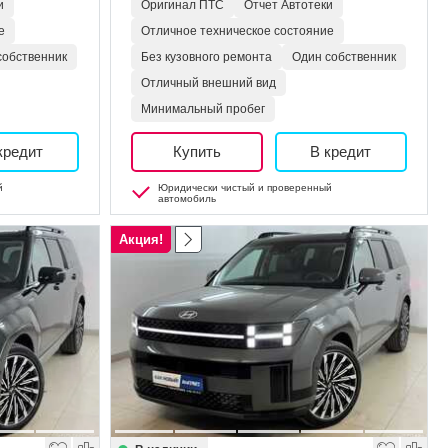
и
Оригинал ПТС
Отчет Автотеки
е
Отличное техническое состояние
собственник
Без кузовного ремонта
Один собственник
Отличный внешний вид
Минимальный пробег
кредит
Купить
В кредит
й
Юридически чистый и проверенный
автомобиль
Акция!