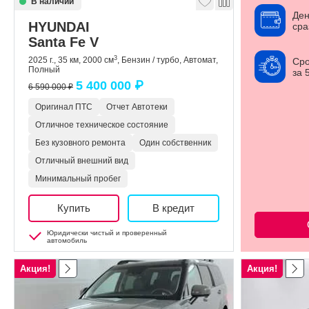
В наличии
Ден
HYUNDAI
сра
Santa Fe V
3
2025 г., 35 км, 2000 см
, Бензин / турбо, Автомат,
Сро
Полный
за 
5 400 000 ₽
6 590 000 ₽
Оригинал ПТС
Отчет Автотеки
Отличное техническое состояние
Без кузовного ремонта
Один собственник
Отличный внешний вид
Минимальный пробег
Купить
В кредит
Юридически чистый и проверенный
автомобиль
Акция!
Акция!