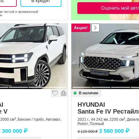
ть
В кредит
Оценить мой авт
и чистый и проверенный
ль
Акция!
В наличии
I
HYUNDAI
e V
Santa Fe IV Рестайл
3
3
, 2000 см
, Бензин / турбо, Автомат,
2021 г., 44 242 км, 2200 см
, Дизель
Робот, Полный
 300 000 ₽
3 560 000 ₽
4 120 000 ₽