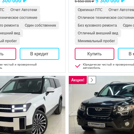
 300 000 ₽
5 300 000 ₽
6 650 000 ₽
ПТС
Отчет Автотеки
Оригинал ПТС
Отчет Автотек
ехническое состояние
Отличное техническое состояни
ого ремонта
Один собственник
Без кузовного ремонта
Один 
нешний вид
Отличный внешний вид
ый пробег
Минимальный пробег
ть
В кредит
Купить
В 
и чистый и проверенный
Юридически чистый и проверенны
ль
автомобиль
Акция!