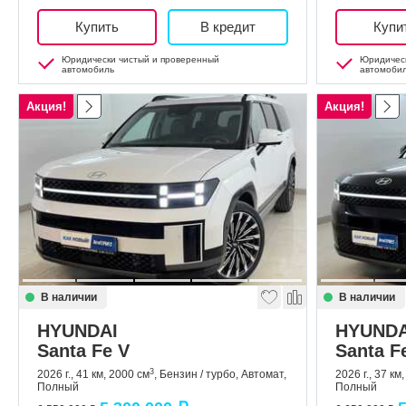
Купить
В кредит
Купи
Юридически чистый и проверенный
Юридическ
автомобиль
автомоби
Акция!
Акция!
В наличии
В наличии
HYUNDAI
HYUNDA
Santa Fe V
Santa F
3
2026 г., 41 км, 2000 см
, Бензин / турбо, Автомат,
2026 г., 37 км
Полный
Полный