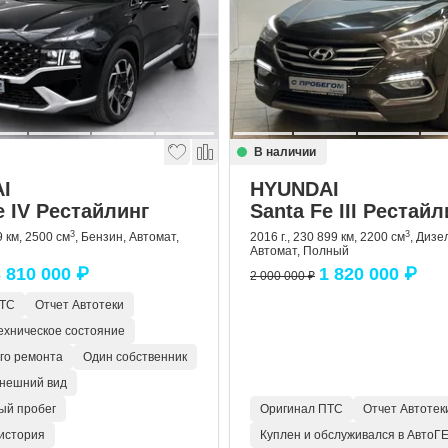
В наличии
I
HYUNDAI
e IV Рестайлинг
Santa Fe III Рестайл
3
3
9 км, 2500 см
, Бензин, Автомат,
2016 г., 230 899 км, 2200 см
, Дизел
Автомат, Полный
 810 000 ₽
1 820 000 ₽
2 000 000 ₽
ПТС
Отчет Автотеки
ехническое состояние
ого ремонта
Один собственник
нешний вид
ый пробег
Оригинал ПТС
Отчет Автотек
история
Куплен и обслуживался в Авто