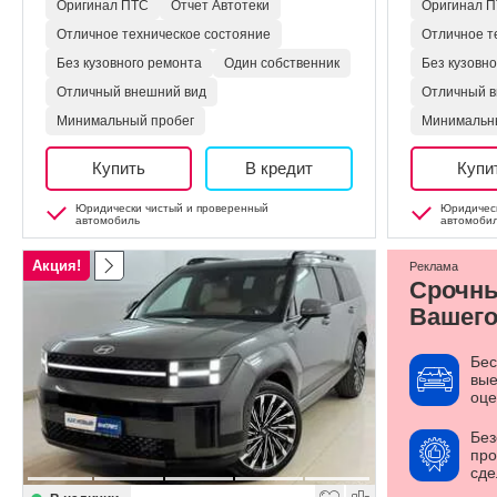
Оригинал ПТС
Отчет Автотеки
Оригинал 
Отличное техническое состояние
Отличное т
Без кузовного ремонта
Один собственник
Без кузовн
Отличный внешний вид
Отличный в
Минимальный пробег
Минимальн
Купить
В кредит
Купи
Юридически чистый и проверенный
Юридическ
автомобиль
автомоби
Акция!
Реклама
Срочн
Вашего
Бес
вые
оце
Без
про
сде