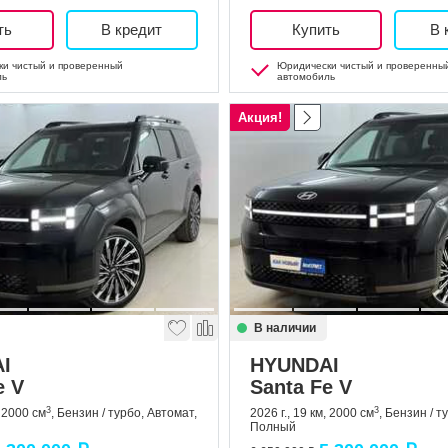
ть
В кредит
Купить
В 
и чистый и проверенный
Юридически чистый и проверенны
ль
автомобиль
Акция!
В наличии
I
HYUNDAI
e V
Santa Fe V
3
3
, 2000 см
, Бензин / турбо, Автомат,
2026 г., 19 км, 2000 см
, Бензин / т
Полный