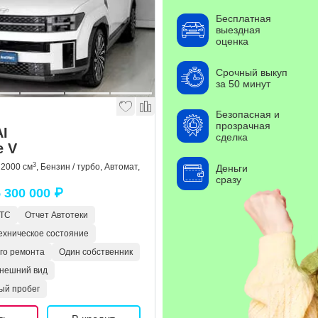
Бесплатная
выездная
оценка
Срочный выкуп
за 50 минут
Безопасная и
прозрачная
I
сделка
e V
3
, 2000 см
, Бензин / турбо, Автомат,
Деньги
сразу
 300 000 ₽
ПТС
Отчет Автотеки
ехническое состояние
ого ремонта
Один собственник
нешний вид
ый пробег