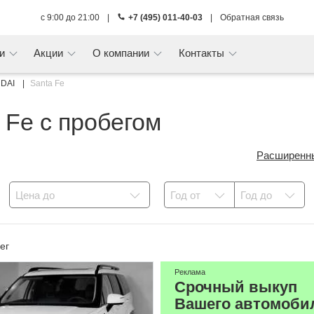
с 9:00 до 21:00
|
+7 (495) 011-40-03
|
Обратная связь
ги
Акции
О компании
Контакты
DAI
Santa Fe
 Fe с пробегом
Расширенн
Цена до
Год от
Год до
ег
Реклама
Срочный выкуп
Вашего автомоби