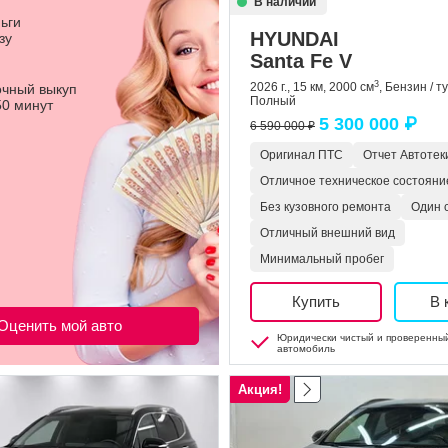
В наличии
ьги
HYUNDAI
зу
Santa Fe V
3
2026 г., 15 км, 2000 см
, Бензин / т
чный выкуп
Полный
50 минут
5 300 000 ₽
6 590 000 ₽
Оригинал ПТС
Отчет Автотек
Отличное техническое состояни
Без кузовного ремонта
Один 
Отличный внешний вид
Минимальный пробег
Купить
В 
Оценить мой авто
Юридически чистый и проверенны
автомобиль
Акция!