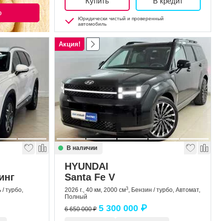
Купить
В кредит
о
Юридически чистый и проверенный
автомобиль
Акция!
В наличии
HYUNDAI
инг
Santa Fe V
3
 / турбо,
2026 г., 40 км, 2000 см
, Бензин / турбо, Автомат,
Полный
5 300 000 ₽
6 650 000 ₽