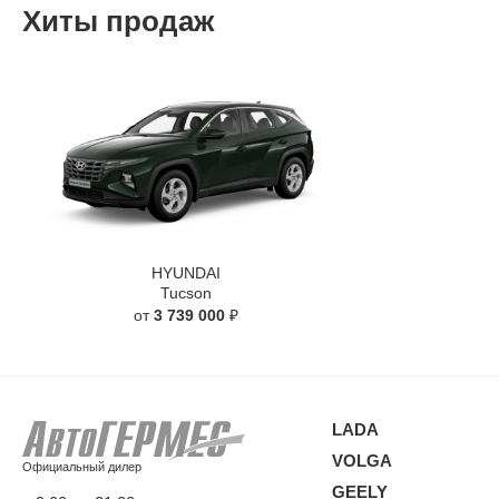
Хиты продаж
HYUNDAI
Tucson
от
3 739 000
₽
LADA
VOLGA
Официальный дилер
GEELY