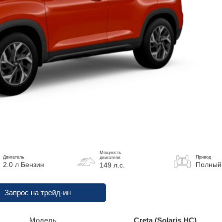
Мощность
Двигатель
Привод
двигателя
2.0 л Бензин
Полный
149 л.с.
Запрос на трейд-ин
Модель
Creta (Solaris HC)