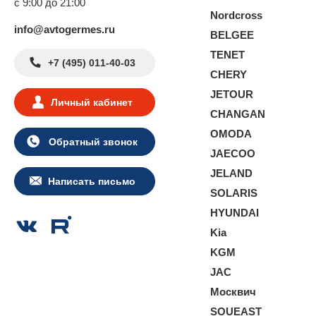
с 9:00 до 21:00
Nordcross
info@avtogermes.ru
BELGEE
TENET
+7 (495) 011-40-03
CHERY
JETOUR
Личный кабинет
CHANGAN
OMODA
Обратный звонок
JAECOO
JELAND
Написать письмо
SOLARIS
HYUNDAI
Kia
KGM
JAC
Москвич
SOUEAST