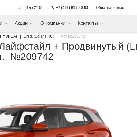
с 9:00 до 21:00
|
+7 (495) 011-40-03
|
Обратная связь
ги
Акции
О компании
Контакты
HYUNDAI
Creta (Solaris HC)
Лот №209742
Лайфстайл + Продвинутый (Lif
г., №209742