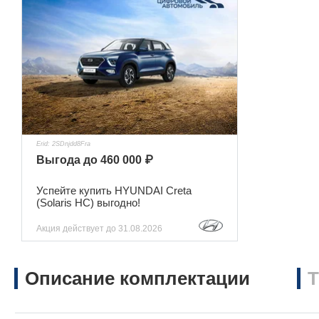
Erid: 2SDnjdd8Fra
Выгода до 460 000 ₽
Успейте купить HYUNDAI Creta
(Solaris HC) выгодно!
Акция действует
до 31.08.2026
Описание комплектации
Т