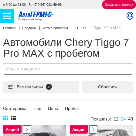
Заказать звонок
с 9:00 до 21:00
|
+7 (495) 011-40-03
Официальный дилер
Tiggo 7 Pro MAX
Главная
Продажа
Авто с пробегом
CHERY
НОВЫЕ АВТОМОБИЛИ
4763 авто
Автомобили Chery Tiggo 7
С ПРОБЕГОМ
863 авто
Pro MAX с пробегом
СЕРВИС
Марки и модели
УСЛУГИ
Все фильтры
Сбросить
2
АКЦИИ
О КОМПАНИИ
Сортировка:
Год
Цена
Пробег
КОНТАКТЫ
Показать:
12
24
48
Акция!
Акция!
Избранное