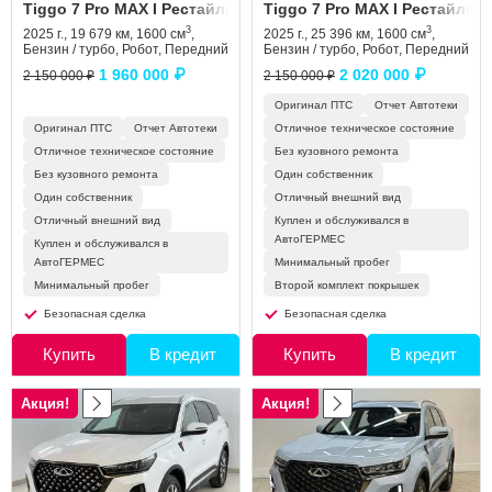
Tiggo 7 Pro MAX I Рестайлинг
Tiggo 7 Pro MAX I Рестайлинг
3
3
2025 г., 19 679 км, 1600 см
,
2025 г., 25 396 км, 1600 см
,
Бензин / турбо, Робот, Передний
Бензин / турбо, Робот, Передний
1 960 000 ₽
2 020 000 ₽
2 150 000 ₽
2 150 000 ₽
Оригинал ПТС
Отчет Автотеки
Оригинал ПТС
Отчет Автотеки
Отличное техническое состояние
Отличное техническое состояние
Без кузовного ремонта
Без кузовного ремонта
Один собственник
Один собственник
Отличный внешний вид
Отличный внешний вид
Куплен и обслуживался в
АвтоГЕРМЕС
Куплен и обслуживался в
АвтоГЕРМЕС
Минимальный пробег
Минимальный пробег
Второй комплект покрышек
Безопасная сделка
Безопасная сделка
Купить
В кредит
Купить
В кредит
Акция!
Акция!