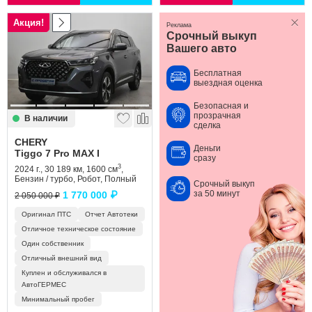
Акция!
Реклама
Срочный выкуп
Вашего авто
Бесплатная
выездная оценка
Безопасная и
прозрачная
В наличии
сделка
CHERY
Деньги
Tiggo 7 Pro MAX I
сразу
3
2024 г., 30 189 км, 1600 см
,
Бензин / турбо, Робот, Полный
Срочный выкуп
за 50 минут
1 770 000 ₽
2 050 000 ₽
Оригинал ПТС
Отчет Автотеки
Отличное техническое состояние
Один собственник
Отличный внешний вид
Куплен и обслуживался в
АвтоГЕРМЕС
Минимальный пробег