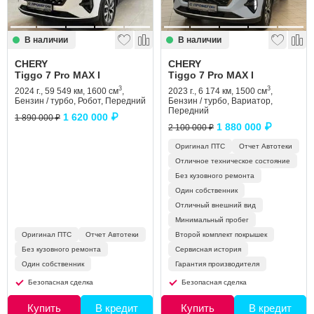
В наличии
В наличии
CHERY
CHERY
Tiggo 7 Pro MAX I
Tiggo 7 Pro MAX I
3
3
2024 г., 59 549 км, 1600 см
,
2023 г., 6 174 км, 1500 см
,
Бензин / турбо, Робот, Передний
Бензин / турбо, Вариатор,
Передний
1 620 000 ₽
1 890 000 ₽
1 880 000 ₽
2 100 000 ₽
Оригинал ПТС
Отчет Автотеки
Отличное техническое состояние
Без кузовного ремонта
Один собственник
Отличный внешний вид
Минимальный пробег
Оригинал ПТС
Отчет Автотеки
Второй комплект покрышек
Без кузовного ремонта
Сервисная история
Один собственник
Гарантия производителя
Безопасная сделка
Безопасная сделка
Купить
В кредит
Купить
В кредит