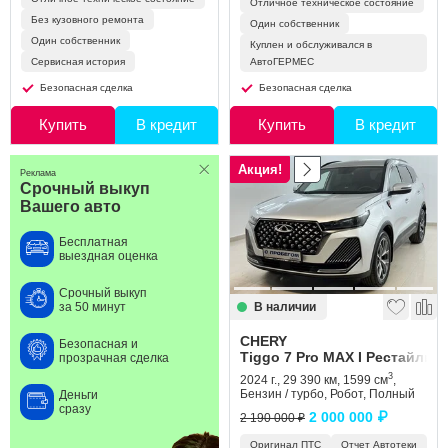
Отличное техническое состояние
Без кузовного ремонта
Один собственник
Один собственник
Куплен и обслуживался в
Сервисная история
АвтоГЕРМЕС
Безопасная сделка
Безопасная сделка
Купить
В кредит
Купить
В кредит
Акция!
Реклама
Срочный выкуп
Вашего авто
Бесплатная
выездная оценка
Срочный выкуп
В наличии
за 50 минут
CHERY
Безопасная и
Tiggo 7 Pro MAX I Рестайлинг
прозрачная сделка
3
2024 г., 29 390 км, 1599 см
,
Бензин / турбо, Робот, Полный
Деньги
сразу
2 000 000 ₽
2 190 000 ₽
Оригинал ПТС
Отчет Автотеки