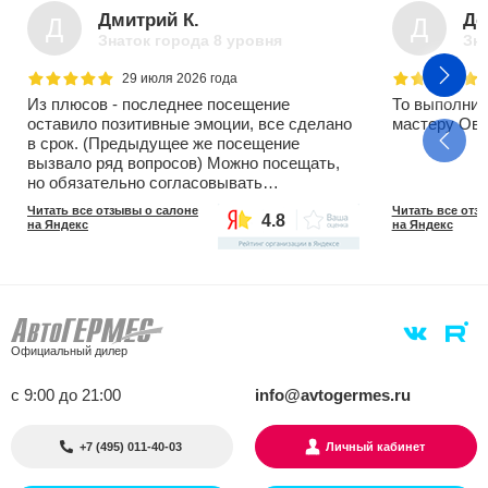
Дмитрий К.
Де
Д
Д
Знаток города 8 уровня
Зна
29 июля 2026 года
Из плюсов - последнее посещение
То выполнил
оставило позитивные эмоции, все сделано
мастеру Овс
в срок. (Предыдущее же посещение
вызвало ряд вопросов) Можно посещать,
но обязательно согласовывать
присутствие у ремзону.
Читать все отзывы о салоне
Читать все отз
4.8
на Яндекс
на Яндекс
Официальный дилер
с 9:00 до 21:00
info@avtogermes.ru
+7 (495) 011-40-03
Личный кабинет