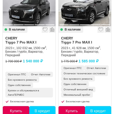
Сравнение
Личный кабинет
В наличии
В наличии
CHERY
CHERY
Tiggo 7 Pro MAX I
Tiggo 7 Pro MAX I
3
3
2023 г., 102 032 км, 1500 см
,
2023 г., 41 928 км, 1500 см
,
Бензин / турбо, Вариатор,
Бензин / турбо, Вариатор,
Передний
Передний
1 540 000 ₽
1 585 000 ₽
1 700 000 ₽
1 775 000 ₽
Оригинал ПТС
Отчет Автотеки
Отличное техническое состояние
Оригинал ПТС
Отчет Автотеки
Без кузовного ремонта
Без кузовного ремонта
Один собственник
Один собственник
Отличный внешний вид
Куплен и обслуживался в
АвтоГЕРМЕС
Минимальный пробег
Безопасная сделка
Безопасная сделка
Купить
В кредит
Купить
В кредит