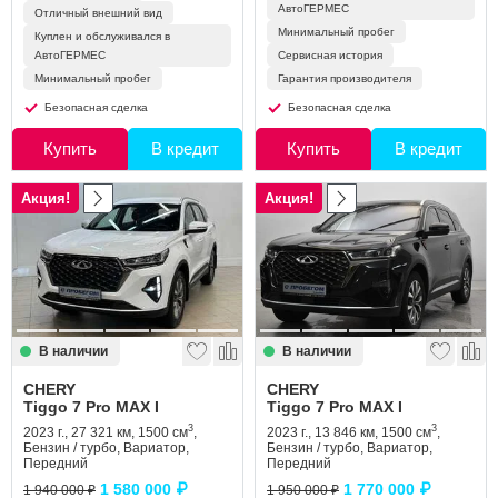
АвтоГЕРМЕС
Отличный внешний вид
Минимальный пробег
Куплен и обслуживался в
АвтоГЕРМЕС
Сервисная история
Минимальный пробег
Гарантия производителя
Безопасная сделка
Безопасная сделка
Купить
В кредит
Купить
В кредит
Акция!
Акция!
В наличии
В наличии
CHERY
CHERY
Tiggo 7 Pro MAX I
Tiggo 7 Pro MAX I
3
3
2023 г., 27 321 км, 1500 см
,
2023 г., 13 846 км, 1500 см
,
Бензин / турбо, Вариатор,
Бензин / турбо, Вариатор,
Передний
Передний
1 580 000 ₽
1 770 000 ₽
1 940 000 ₽
1 950 000 ₽