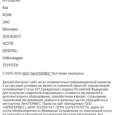
HYUNDAI
Kia
KGM
JAC
Москвич
SOUEAST
XCITE
DEEPAL
Volkswagen
TOYOTA
© 2005-2026
ООО "АвтоГЕРМЕС"
Все права защищены
Данный Интернет-сайт носит исключительно информационный характер
и ни при каких условиях не является публичной офертой, определяемой
положениями Статьи 437 Гражданского кодекса Российской Федерации.
Для получения подробной информации о стоимости автомобилей и
дополнительного оборудования, приобретении в кредит, страховании,
техническом обслуживании, ремонте и запасных частях обращайтесь в
автосалоны АвтоГЕРМЕС. Права на сайт принадлежат ООО
«АВТОГЕРМЕС» (ИНН 7612047417, ОГРН 1167627079773), адрес эл.
почты info@avtogermes.ru (Внимание! Отправление по электронной почте
не признаётся юридически надлежащим методом уведомления. Все