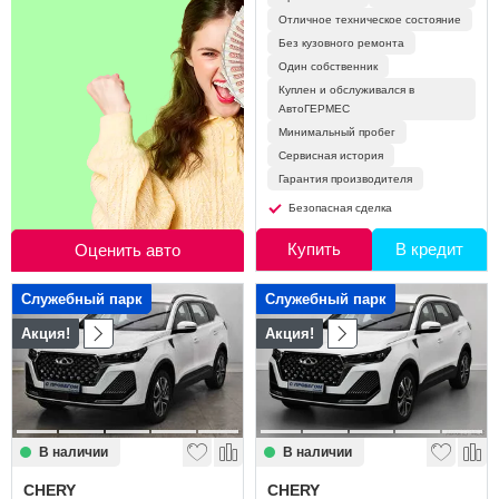
Отличное техническое состояние
Без кузовного ремонта
Один собственник
Куплен и обслуживался в
АвтоГЕРМЕС
Минимальный пробег
Сервисная история
Гарантия производителя
Безопасная сделка
Купить
В кредит
Оценить авто
Служебный парк
Служебный парк
Акция!
Акция!
В наличии
В наличии
CHERY
CHERY