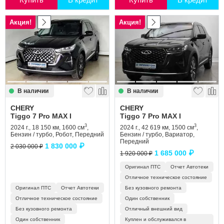
Акция!
Акция!
В наличии
В наличии
CHERY
CHERY
Tiggo 7 Pro MAX I
Tiggo 7 Pro MAX I
3
3
2024 г., 18 150 км, 1600 см
,
2024 г., 42 619 км, 1500 см
,
Бензин / турбо, Робот, Передний
Бензин / турбо, Вариатор,
Передний
1 830 000 ₽
2 030 000 ₽
1 685 000 ₽
1 920 000 ₽
Оригинал ПТС
Отчет Автотеки
Отличное техническое состояние
Оригинал ПТС
Отчет Автотеки
Без кузовного ремонта
Отличное техническое состояние
Один собственник
Без кузовного ремонта
Отличный внешний вид
Один собственник
Куплен и обслуживался в