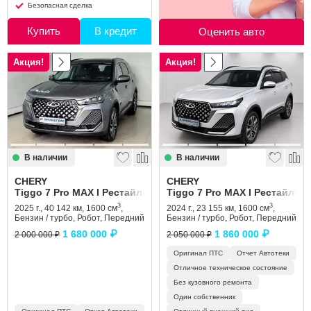
Безопасная сделка
Купить
В кредит
Оценить авто
Акция!
Акция!
В наличии
В наличии
CHERY
CHERY
Tiggo 7 Pro MAX I Рестайлинг
Tiggo 7 Pro MAX I Рестайлинг
3
3
2025 г., 40 142 км, 1600 см
,
2024 г., 23 155 км, 1600 см
,
Бензин / турбо, Робот, Передний
Бензин / турбо, Робот, Передний
1 680 000 ₽
1 860 000 ₽
2 000 000 ₽
2 050 000 ₽
Оригинал ПТС
Отчет Автотеки
Отличное техническое состояние
Без кузовного ремонта
Один собственник