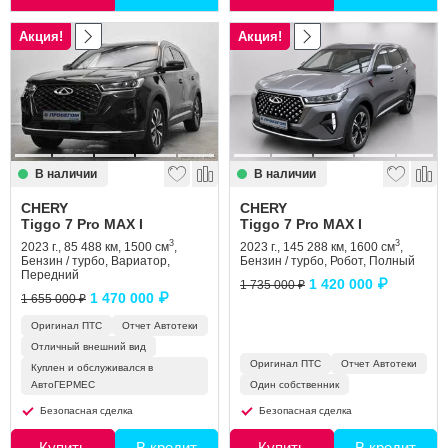
Акция!
Акция!
В наличии
В наличии
CHERY
CHERY
Tiggo 7 Pro MAX I
Tiggo 7 Pro MAX I
3
3
2023 г., 85 488 км, 1500 см
,
2023 г., 145 288 км, 1600 см
,
Бензин / турбо, Вариатор,
Бензин / турбо, Робот, Полный
Передний
1 420 000 ₽
1 735 000 ₽
1 470 000 ₽
1 655 000 ₽
Оригинал ПТС
Отчет Автотеки
Отличный внешний вид
Оригинал ПТС
Отчет Автотеки
Куплен и обслуживался в
АвтоГЕРМЕС
Один собственник
Безопасная сделка
Безопасная сделка
Купить
В кредит
Купить
В кредит