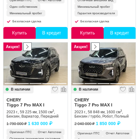
Оригинал ПТС
Отчет Автотеки
Отличный внешний вид
Один собственник
Минимальный пробег
Минимальный пробег
Гарантия производителя
Безопасная сделка
Безопасная сделка
Купить
В кредит
Купить
В кредит
Акция!
Акция!
В наличии
В наличии
CHERY
CHERY
Tiggo 7 Pro MAX I
Tiggo 7 Pro MAX I
3
3
2023 г., 59 225 км, 1500 см
,
2023 г., 58 848 км, 1600 см
,
Бензин, Вариатор, Передний
Бензин / турбо, Робот, Полный
1 630 000 ₽
1 850 000 ₽
1 790 000 ₽
2 040 000 ₽
Оригинал ПТС
Отчет Автотеки
Оригинал ПТС
Отчет Автотеки
Отличное техническое состояние