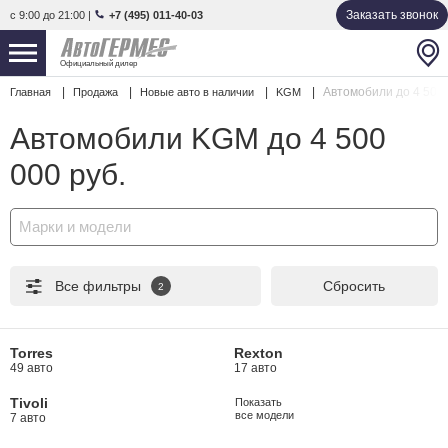
Заказать звонок
с 9:00 до 21:00
|
+7 (495) 011-40-03
Официальный дилер
Автомобили до 4 500 
Главная
Продажа
Новые авто в наличии
KGM
НОВЫЕ АВТОМОБИЛИ
4761 авто
Автомобили KGM до 4 500
С ПРОБЕГОМ
847 авто
000 руб.
СЕРВИС
Марки и модели
УСЛУГИ
Все фильтры
Сбросить
2
АКЦИИ
О КОМПАНИИ
Torres
Rexton
49 авто
17 авто
КОНТАКТЫ
Tivoli
Показать
все модели
7 авто
Избранное