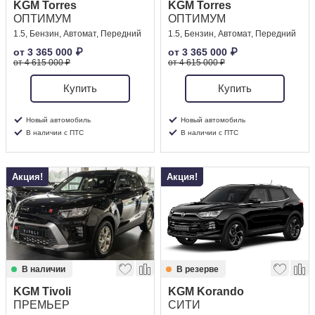
KGM Torres
KGM Torres
ОПТИМУМ
ОПТИМУМ
1.5, Бензин, Автомат, Передний
1.5, Бензин, Автомат, Передний
от
3 365 000
₽
от
3 365 000
₽
от 4 615 000 ₽
от 4 615 000 ₽
Купить
Купить
Новый автомобиль
Новый автомобиль
В наличии с ПТС
В наличии с ПТС
Акция!
Акция!
В наличии
В резерве
KGM Tivoli
KGM Korando
ПРЕМЬЕР
СИТИ