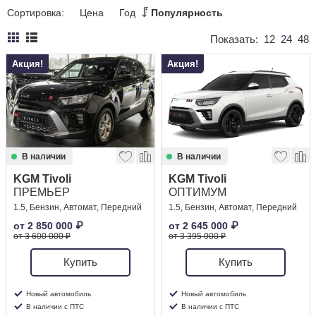
Сортировка:
Цена
Год
Популярность
Сравнение
Показать:
12
24
48
Личный кабинет
Акция!
Акция!
В наличии
В наличии
KGM Tivoli
KGM Tivoli
ПРЕМЬЕР
ОПТИМУМ
1.5, Бензин, Автомат, Передний
1.5, Бензин, Автомат, Передний
от
2 850 000
₽
от
2 645 000
₽
от 3 600 000 ₽
от 3 395 000 ₽
Купить
Купить
Новый автомобиль
Новый автомобиль
В наличии с ПТС
В наличии с ПТС