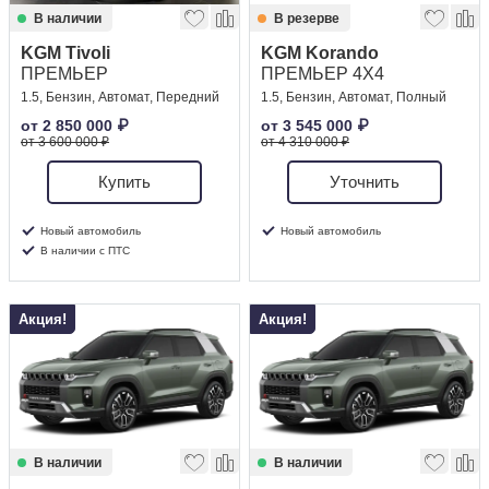
В наличии
В резерве
KGM Tivoli
KGM Korando
ПРЕМЬЕР
ПРЕМЬЕР 4X4
1.5, Бензин, Автомат, Передний
1.5, Бензин, Автомат, Полный
от
2 850 000
₽
от
3 545 000
₽
от 3 600 000 ₽
от 4 310 000 ₽
Купить
Уточнить
Новый автомобиль
Новый автомобиль
В наличии с ПТС
Акция!
Акция!
В наличии
В наличии