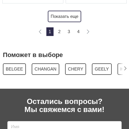
Показать еще
1
2
3
4
Поможет в выборе
BELGEE
CHANGAN
CHERY
GEELY
HYU
Остались вопросы?
Мы свяжемся с вами!