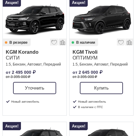
Акция!
Акция!
В резерве
В наличии
KGM Korando
KGM Tivoli
СИТИ
ОПТИМУМ
1.5, Бензин, Автомат, Передний
1.5, Бензин, Автомат, Передний
от
2 495 000
₽
от
2 645 000
₽
от 3 395 000 ₽
от 3 395 000 ₽
Уточнить
Купить
Новый автомобиль
Новый автомобиль
В наличии с ПТС
Акция!
Акция!