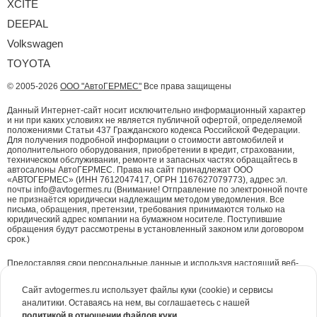
XCITE
DEEPAL
Volkswagen
TOYOTA
© 2005-2026
ООО "АвтоГЕРМЕС"
Все права защищены
Данный Интернет-сайт носит исключительно информационный характер
и ни при каких условиях не является публичной офертой, определяемой
положениями Статьи 437 Гражданского кодекса Российской Федерации.
Для получения подробной информации о стоимости автомобилей и
дополнительного оборудования, приобретении в кредит, страховании,
техническом обслуживании, ремонте и запасных частях обращайтесь в
автосалоны АвтоГЕРМЕС. Права на сайт принадлежат ООО
«АВТОГЕРМЕС» (ИНН 7612047417, ОГРН 1167627079773), адрес эл.
почты info@avtogermes.ru (Внимание! Отправление по электронной почте
не признаётся юридически надлежащим методом уведомления. Все
письма, обращения, претензии, требования принимаются только на
юридический адрес компании на бумажном носителе. Поступившие
обращения будут рассмотрены в установленный законом или договором
срок.)
Предоставляя свои персональные данные и используя настоящий веб-
сайт, Вы даете согласие на обработку Ваших персональных данных и
принимаете условия их обработки.
Политика конфиденциальности.
Сайт avtogermes.ru использует файлы куки (cookie) и сервисы
аналитики. Оставаясь на нем, вы соглашаетесь с нашей
Для повышения удобства работы с сайтом и обеспечения его корректной
политикой в отношении файлов куки