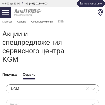
Запись на сервис
с 9:00 до 21:00
|
+7 (495) 011-40-03
Официальный дилер
KGM
Главная
Сервис
Спецпредложения
НОВЫЕ АВТОМОБИЛИ
4808 авто
Акции и
С ПРОБЕГОМ
841 авто
спецпредложения
СЕРВИС
сервисного центра
УСЛУГИ
KGM
АКЦИИ
Покупка
Сервис
О КОМПАНИИ
KGM
КОНТАКТЫ
Избранное
Адрес