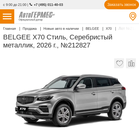
Заказать звонок
с 9:00 до 21:00
|
+7 (495) 011-40-03
Официальный дилер
Лот №2128
Главная
Продажа
Новые авто в наличии
BELGEE
X70
НОВЫЕ АВТОМОБИЛИ
4802 авто
BELGEE X70 Стиль, Серебристый
металлик, 2026 г., №212827
С ПРОБЕГОМ
842 авто
СЕРВИС
УСЛУГИ
АКЦИИ
О КОМПАНИИ
КОНТАКТЫ
Избранное