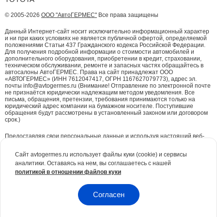
© 2005-2026
ООО "АвтоГЕРМЕС"
Все права защищены
Данный Интернет-сайт носит исключительно информационный характер
и ни при каких условиях не является публичной офертой, определяемой
положениями Статьи 437 Гражданского кодекса Российской Федерации.
Для получения подробной информации о стоимости автомобилей и
дополнительного оборудования, приобретении в кредит, страховании,
техническом обслуживании, ремонте и запасных частях обращайтесь в
автосалоны АвтоГЕРМЕС. Права на сайт принадлежат ООО
«АВТОГЕРМЕС» (ИНН 7612047417, ОГРН 1167627079773), адрес эл.
почты info@avtogermes.ru (Внимание! Отправление по электронной почте
не признаётся юридически надлежащим методом уведомления. Все
письма, обращения, претензии, требования принимаются только на
юридический адрес компании на бумажном носителе. Поступившие
обращения будут рассмотрены в установленный законом или договором
срок.)
Предоставляя свои персональные данные и используя настоящий веб-
сайт, Вы даете согласие на обработку Ваших персональных данных и
принимаете условия их обработки.
Политика конфиденциальности.
Сайт avtogermes.ru использует файлы куки (cookie) и сервисы
аналитики. Оставаясь на нем, вы соглашаетесь с нашей
Для повышения удобства работы с сайтом и обеспечения его корректной
политикой в отношении файлов куки
работы компания АвтоГЕРМЕС
использует файлы куки (cookie)
. Эти
файлы содержат данные о предыдущих посещениях Вами сайта. Куки не
идентифицируют Ваши личные данные. Вся информация является сугубо
конфиденциальной. При необходимости Вы можете отключить куки с
Согласен
помощью настроек браузера.