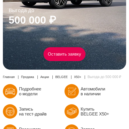
Сравнение
Выгода до
500 000 ₽
Личный кабинет
Оставить заявку
Выгода до 500 000 ₽
Главная
Продажа
Акции
BELGEE
X50+
Подробнее
Автомобили
о модели
в наличии
Запись
Купить
на тест-драйв
BELGEE X50+