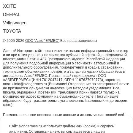
XCITE
DEEPAL
Volkswagen
TOYOTA
© 2005-2026
ООО "АвтоГЕРМЕС"
Все права защищены
Данный Интернет-сайт носит исключительно информационный характер
и ни при каких условиях не является публичной офертой, определяемой
положениями Статьи 437 Гражданского кодекса Российской Федерации.
Для получения подробной информации о стоимости автомобилей и
дополнительного оборудования, приобретении в кредит, страховании,
техническом обслуживании, ремонте и запасных частях обращайтесь в
автосалоны АвтоГЕРМЕС. Права на сайт принадлежат ООО
«АВТОГЕРМЕС» (ИНН 7612047417, ОГРН 1167627079773), адрес эл.
почты info@avtogermes.ru (Внимание! Отправление по электронной почте
не признаётся юридически надлежащим методом уведомления. Все
письма, обращения, претензии, требования принимаются только на
юридический адрес компании на бумажном носителе. Поступившие
обращения будут рассмотрены в установленный законом или договором
срок.)
Предоставляя свои персональные данные и используя настоящий веб-
сайт, Вы даете согласие на обработку Ваших персональных данных и
принимаете условия их обработки.
Политика конфиденциальности.
Сайт avtogermes.ru использует файлы куки (cookie) и сервисы
аналитики. Оставаясь на нем, вы соглашаетесь с нашей