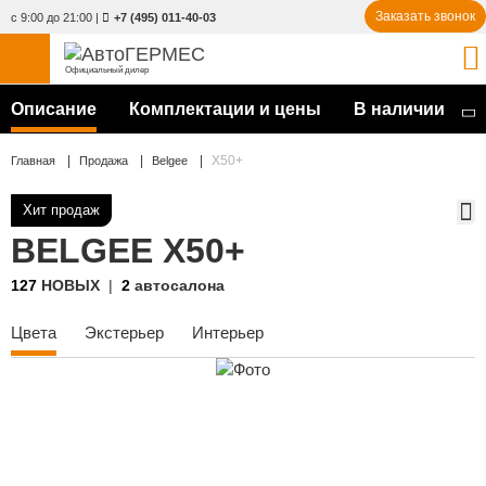
Заказать звонок
с 9:00 до 21:00
|
+7 (495) 011-40-03
Официальный дилер
Описание
НОВЫЕ АВТОМОБИЛИ
Комплектации и цены
В наличии
4771 авто
С ПРОБЕГОМ
X50+
Главная
Продажа
Belgee
847 авто
Хит продаж
СЕРВИС
BELGEE X50+
УСЛУГИ
127
НОВЫХ
2
автосалона
АКЦИИ
Цвета
Экстерьер
Интерьер
О КОМПАНИИ
КОНТАКТЫ
Избранное