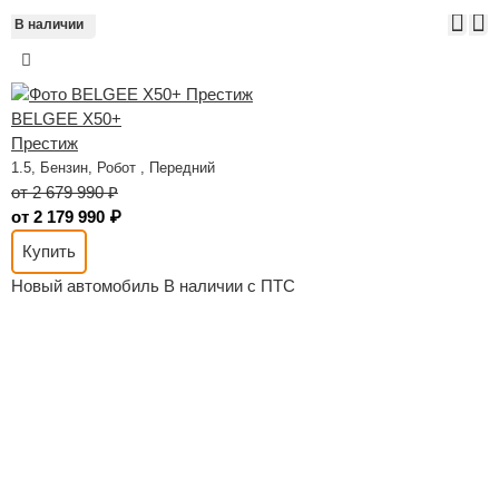
Акция!
В наличии
А
В
BELGEE X50+
Престиж
1.5, Бензин, Робот , Передний
от 2 679 990 ₽
от 2 179 990 ₽
Купить
Новый автомобиль
В наличии с ПТС