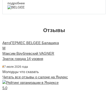
подробнее
Отзывы
АвтоГЕРМЕС BELGEE Балашиха
А
М
Максим Врублевский VAGNER
Ф
Знаток города 14 уровня
З
27 июля 2026 года
2
Молодцы что сказать
О
Читать все отзывы о салоне на Яндекс
а
п
С
5.0
п
Ч
Ч