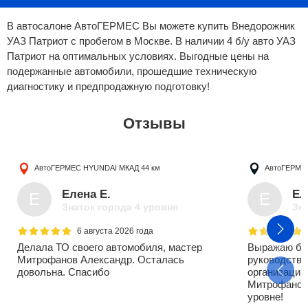
В автосалоне АвтоГЕРМЕС Вы можете купить Внедорожник
УАЗ Патриот с пробегом в Москве. В наличии 4 б/у авто УАЗ
Патриот на оптимальных условиях. Выгодные цены на
подержанные автомобили, прошедшие техническую
диагностику и предпродажную подготовку!
Отзывы
АвтоГЕРМЕС HYUNDAI
МКАД 44 км
АвтоГЕРМЕ
Елена Е.
Ел
Е
Е
Знаток города 4 уровня
Зна
6 августа 2026 года
Делала ТО своего автомобиля, мастер
Выражаю бо
Митрофанов Александр. Осталась
руководству
довольна. Спасибо
организации
Митрофанову
уровне!