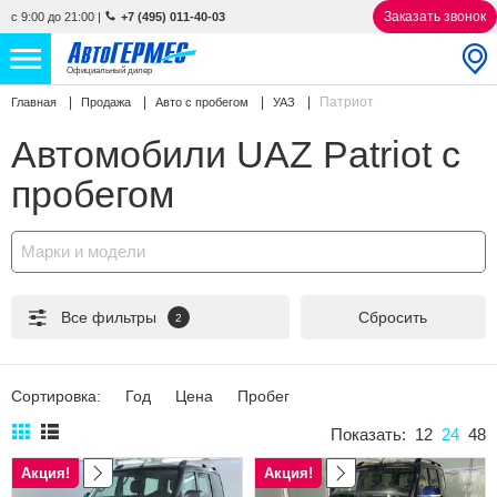
Заказать звонок
с 9:00 до 21:00
|
+7 (495) 011-40-03
Официальный дилер
Патриот
Главная
Продажа
Авто с пробегом
УАЗ
НОВЫЕ АВТОМОБИЛИ
4769 авто
Автомобили UAZ Patriot с
С ПРОБЕГОМ
863 авто
пробегом
СЕРВИС
Марки и модели
УСЛУГИ
Все фильтры
Сбросить
2
АКЦИИ
О КОМПАНИИ
Сортировка:
Год
Цена
Пробег
КОНТАКТЫ
Показать:
12
24
48
Акция!
Акция!
Избранное