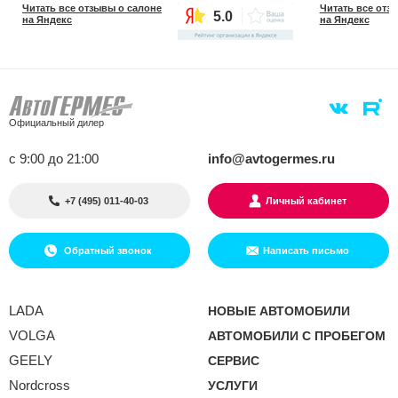
Читать все отзывы о салоне
Читать все отз
5.0
на Яндекс
на Яндекс
Официальный дилер
с 9:00 до 21:00
info@avtogermes.ru
+7 (495) 011-40-03
Личный кабинет
Обратный звонок
Написать письмо
LADA
НОВЫЕ АВТОМОБИЛИ
VOLGA
АВТОМОБИЛИ С ПРОБЕГОМ
GEELY
СЕРВИС
Nordcross
УСЛУГИ