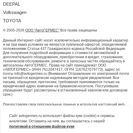
DEEPAL
Volkswagen
TOYOTA
© 2005-2026
ООО "АвтоГЕРМЕС"
Все права защищены
Данный Интернет-сайт носит исключительно информационный характер
и ни при каких условиях не является публичной офертой, определяемой
положениями Статьи 437 Гражданского кодекса Российской Федерации.
Для получения подробной информации о стоимости автомобилей и
дополнительного оборудования, приобретении в кредит, страховании,
техническом обслуживании, ремонте и запасных частях обращайтесь в
автосалоны АвтоГЕРМЕС. Права на сайт принадлежат ООО
«АВТОГЕРМЕС» (ИНН 7612047417, ОГРН 1167627079773), адрес эл.
почты info@avtogermes.ru (Внимание! Отправление по электронной почте
не признаётся юридически надлежащим методом уведомления. Все
письма, обращения, претензии, требования принимаются только на
юридический адрес компании на бумажном носителе. Поступившие
обращения будут рассмотрены в установленный законом или договором
срок.)
Предоставляя свои персональные данные и используя настоящий веб-
сайт, Вы даете согласие на обработку Ваших персональных данных и
принимаете условия их обработки.
Политика конфиденциальности.
Сайт avtogermes.ru использует файлы куки (cookie) и сервисы
аналитики. Оставаясь на нем, вы соглашаетесь с нашей
Для повышения удобства работы с сайтом и обеспечения его корректной
политикой в отношении файлов куки
работы компания АвтоГЕРМЕС
использует файлы куки (cookie)
. Эти
файлы содержат данные о предыдущих посещениях Вами сайта. Куки не