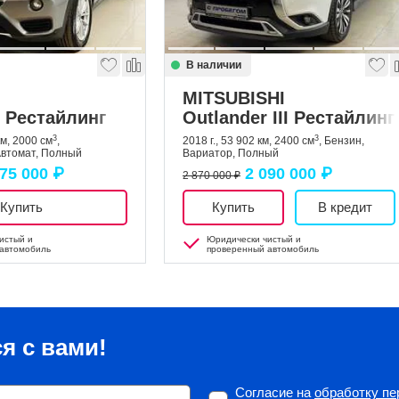
В наличии
MITSUBISHI
5) Рестайлинг
Outlander III Рестайлинг
3
3
км, 2000 см
,
2018 г., 53 902 км, 2400 см
, Бензин,
 Автомат, Полный
Вариатор, Полный
075 000 ₽
2 090 000 ₽
2 870 000 ₽
Купить
Купить
В кредит
истый и
Юридически чистый и
автомобиль
проверенный автомобиль
я с вами!
Согласие на
обработку п