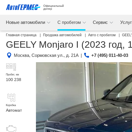
Официальный 
дилер
Новые автомобили
С пробегом
Сервис
Услу
Главная страница
Продажа автомобилей
Авто с пробегом
GEEL
GEELY Monjaro I
(2023 год, 
Москва, Сормовская ул., д. 21А
|
+7 (495) 011-40-03
Пробег, км
100 238
Коробка
Автомат