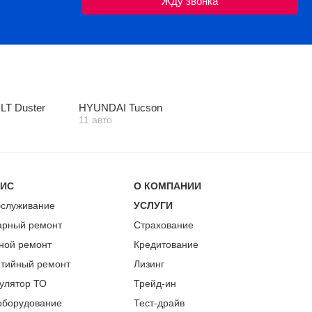
T Duster
HYUNDAI Tucson
11 авто
ВИС
О КОМПАНИИ
бслуживание
УСЛУГИ
арный ремонт
Страхование
ной ремонт
Кредитование
нтийный ремонт
Лизинг
улятор ТО
Трейд-ин
оборудование
Тест-драйв