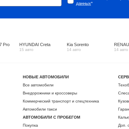
данных
*
м
7 Pro
HYUNDAI Creta
Kia Sorento
RENAUL
15 авто
14 авто
14 авто
НОВЫЕ АВТОМОБИЛИ
СЕР
Все автомобили
Техо
Внедорожники и кроссоверы
Слес
Коммерческий транспорт и спецтехника
Кузов
Автомобили такси
Гара
АВТОМОБИЛИ С ПРОБЕГОМ
Кальк
Покупка
Доп. 