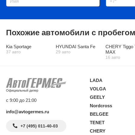
Похожие автомобили с пробего
Kia Sportage
HYUNDAI Santa Fe
CHERY Tiggo 
37 авто
29 авто
MAX
16 авто
LADA
VOLGA
Официальный дилер
GEELY
с 9:00 до 21:00
Nordcross
info@avtogermes.ru
BELGEE
TENET
+7 (495) 011-40-03
CHERY