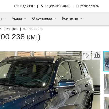
с 9:00 до 21:00
|
+7 (495) 011-40-03
|
Обратная связь
ги
Акции
О компании
Контакты
Y
Monjaro
Лот №274 074
100 238 км.)