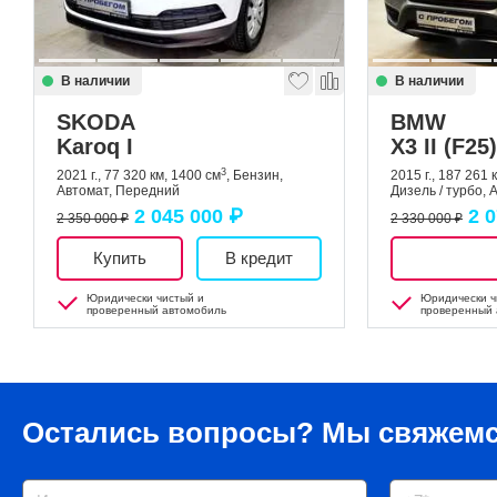
В наличии
В наличии
SKODA
BMW
Karoq I
X3 II (F2
3
2021 г., 77 320 км, 1400 см
, Бензин,
2015 г., 187 261 
Автомат, Передний
Дизель / турбо,
2 045 000 ₽
2 
2 350 000 ₽
2 330 000 ₽
Купить
В кредит
Юридически чистый и
Юридически ч
проверенный автомобиль
проверенный 
Остались вопросы?
Мы свяжемс