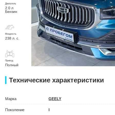
Двигатель
2.0 л
Бензин
Мощность
238 л. с.
Привод
Полный
Технические характеристики
Марка
GEELY
Поколение
I