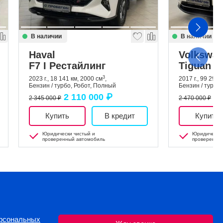
В наличии
В наличии
Haval
Volkswa
 3
F7 I Рестайлинг
Tiguan II
3
2023 г., 18 141 км, 2000 см
,
2017 г., 99 299 
Бензин / турбо, Робот, Полный
Бензин / турбо
2 110 000 ₽
2 
2 345 000 ₽
2 470 000 ₽
Купить
В кредит
Купить
Юридически чистый и
Юридически 
проверенный автомобиль
проверенны
ерсональных