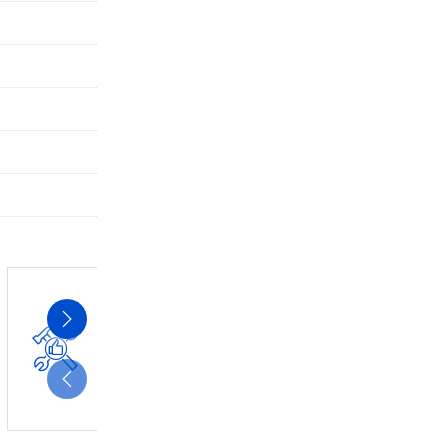
Без кузовного ремонта
У автомобиля отсутствуют
перекрашенные или замененные
элементы кузова