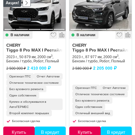
Акция!
Сравнение
Личный кабинет
В наличии
В наличии
CHERY
CHERY
Tiggo 8 Pro MAX I Рестайлинг
Tiggo 8 Pro MAX I Рестайлинг
3
3
2023 г., 50 879 км, 2000 см
,
2023 г., 87 977 км, 2000 см
,
Бензин / турбо, Робот, Полный
Бензин / турбо, Робот, Полный
2 410 000 ₽
2 205 000 ₽
2 500 000 ₽
2 580 000 ₽
Оригинал ПТС
Отчет Автотеки
Отличное техническое состояние
Оригинал ПТС
Отчет Автотеки
Без кузовного ремонта
Отличное техническое состояние
Один собственник
Без кузовного ремонта
Куплен и обслуживался в
АвтоГЕРМЕС
Один собственник
Второй комплект покрышек
Отличный внешний вид
Безопасная сделка
Безопасная сделка
Купить
В кредит
Купить
В кредит