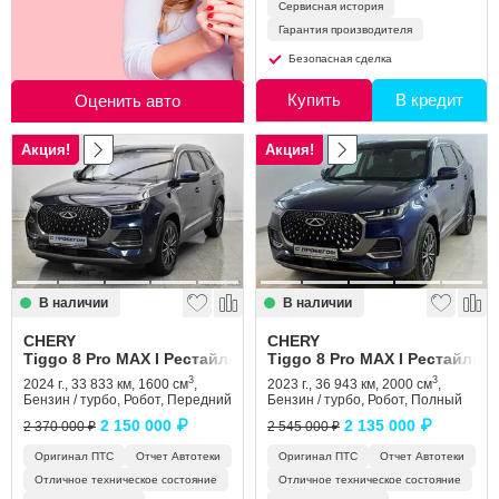
Сервисная история
Гарантия производителя
Безопасная сделка
Купить
В кредит
Оценить авто
Акция!
Акция!
В наличии
В наличии
CHERY
CHERY
Tiggo 8 Pro MAX I Рестайлинг
Tiggo 8 Pro MAX I Рестайлинг
3
3
2024 г., 33 833 км, 1600 см
,
2023 г., 36 943 км, 2000 см
,
Бензин / турбо, Робот, Передний
Бензин / турбо, Робот, Полный
2 150 000 ₽
2 135 000 ₽
2 370 000 ₽
2 545 000 ₽
Оригинал ПТС
Отчет Автотеки
Оригинал ПТС
Отчет Автотеки
Отличное техническое состояние
Отличное техническое состояние