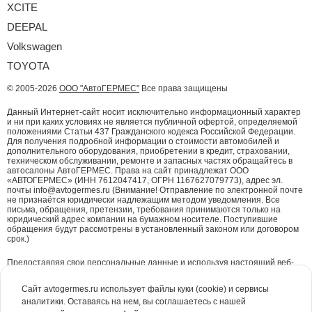
XCITE
DEEPAL
Volkswagen
TOYOTA
© 2005-2026
ООО "АвтоГЕРМЕС"
Все права защищены
Данный Интернет-сайт носит исключительно информационный характер
и ни при каких условиях не является публичной офертой, определяемой
положениями Статьи 437 Гражданского кодекса Российской Федерации.
Для получения подробной информации о стоимости автомобилей и
дополнительного оборудования, приобретении в кредит, страховании,
техническом обслуживании, ремонте и запасных частях обращайтесь в
автосалоны АвтоГЕРМЕС. Права на сайт принадлежат ООО
«АВТОГЕРМЕС» (ИНН 7612047417, ОГРН 1167627079773), адрес эл.
почты info@avtogermes.ru (Внимание! Отправление по электронной почте
не признаётся юридически надлежащим методом уведомления. Все
письма, обращения, претензии, требования принимаются только на
юридический адрес компании на бумажном носителе. Поступившие
обращения будут рассмотрены в установленный законом или договором
срок.)
Предоставляя свои персональные данные и используя настоящий веб-
сайт, Вы даете согласие на обработку Ваших персональных данных и
принимаете условия их обработки.
Политика конфиденциальности.
Сайт avtogermes.ru использует файлы куки (cookie) и сервисы
аналитики. Оставаясь на нем, вы соглашаетесь с нашей
Для повышения удобства работы с сайтом и обеспечения его корректной