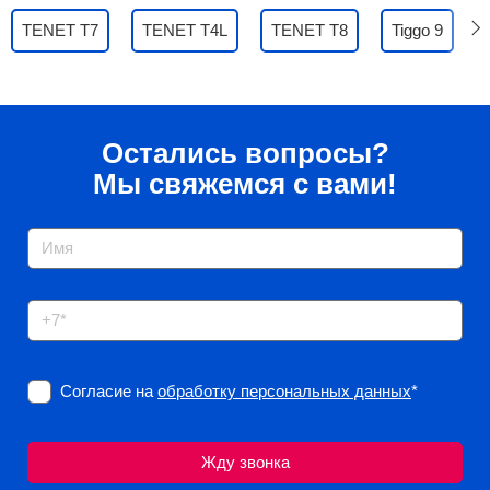
TENET T7
TENET T4L
TENET T8
Tiggo 9
Остались вопросы?
Мы свяжемся с вами!
Согласие на
обработку персональных данных
*