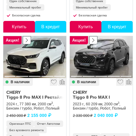
Один собственник
Один собственник
Минимальный пробег
Минимальный пробег
Безопасная сделка
Безопасная сделка
Купить
В кредит
Купить
В кредит
Акция!
Акция!
В наличии
В наличии
CHERY
CHERY
Tiggo 8 Pro MAX I Рестайлинг
Tiggo 8 Pro MAX I
3
3
2024 г., 77 380 км, 2000 см
,
2023 г., 60 209 км, 2000 см
,
Бензин / турбо, Робот, Полный
Бензин / турбо, Робот, Полный
2 155 000 ₽
2 040 000 ₽
2 450 000 ₽
2 330 000 ₽
Оригинал ПТС
Отчет Автотеки
Без кузовного ремонта