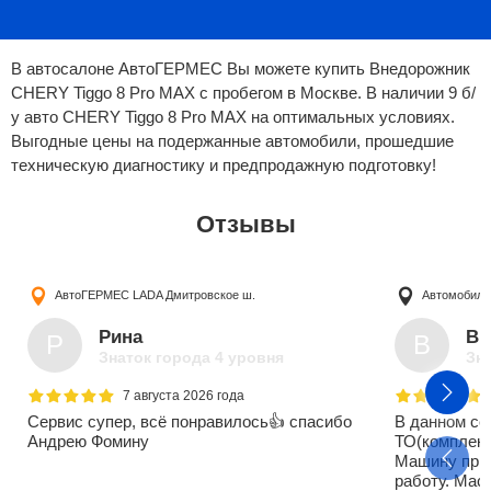
В автосалоне АвтоГЕРМЕС Вы можете купить Внедорожник
CHERY Tiggo 8 Pro MAX с пробегом в Москве. В наличии 9 б/
у авто CHERY Tiggo 8 Pro MAX на оптимальных условиях.
Выгодные цены на подержанные автомобили, прошедшие
техническую диагностику и предпродажную подготовку!
Отзывы
АвтоГЕРМЕС LADA
Дмитровское ш.
Автомобили
Рина
Ви
Р
В
Знаток города 4 уровня
Зна
7 августа 2026 года
Сервис супер, всё понравилось👍 спасибо
В данном се
Андрею Фомину
ТО(комплекс
Машину прин
работу. Мас