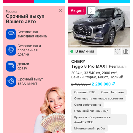
Акция!
Реклама
Срочный выкуп
Вашего авто
Бесплатная
выездная оценка
Безопасная и
прозрачная
В наличии
сделка
CHERY
Деньги
Tiggo 8 Pro MAX I Рестайлинг
сразу
3
2024 г., 33 540 км, 2000 см
,
Бензин / турбо, Робот, Полный
Срочный выкуп
за 50 минут
2 280 000 ₽
2 750 000 ₽
Оригинал ПТС
Отчет Автотеки
Отличное техническое состояние
Один собственник
Отличный внешний вид
Куплен и обслуживался в
АвтоГЕРМЕС
Минимальный пробег