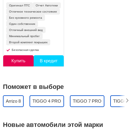
Оригинал ПТС
Отчет Автотеки
Отличное техническое состояние
Без кузовного ремонта
Один собственник
Отличный внешний вид
Минимальный пробег
Второй комплект покрышек
Безопасная сделка
Купить
В кредит
Поможет в выборе
Arrizo 8
TIGGO 4 PRO
TIGGO 7 PRO
TIGGO 
Новые автомобили этой марки