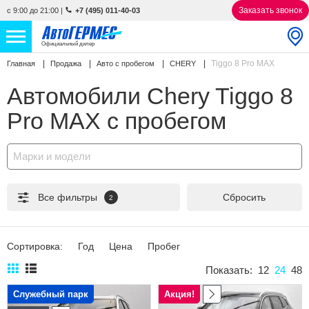
Заказать звонок
с 9:00 до 21:00
|
+7 (495) 011-40-03
Официальный дилер
Tiggo 8 Pro MAX
Главная
Продажа
Авто с пробегом
CHERY
НОВЫЕ АВТОМОБИЛИ
4866 авто
Автомобили Chery Tiggo 8
С ПРОБЕГОМ
858 авто
Pro MAX с пробегом
СЕРВИС
Марки и модели
УСЛУГИ
Все фильтры
Сбросить
2
АКЦИИ
О КОМПАНИИ
Сортировка:
Год
Цена
Пробег
КОНТАКТЫ
Показать:
12
24
48
Служебный парк
Акция!
Избранное