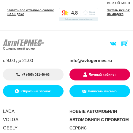
все объясни
данное ТО(п
Читать все отзывы о салоне
Читать все отз
4.8
первое мое 
на Яндекс
на Яндекс
всю работу 
минут,второе
машину они 
так приятно)
мелочи,но д
необычно,т.
Официальный дилер
постоянно и
сначала мою
с 9:00 до 21:00
info@avtogermes.ru
Мастер не б
работам,хот
порекомендо
+7 (495) 011-40-03
Личный кабинет
доволен.Рек
Обратный звонок
Написать письмо
LADA
НОВЫЕ АВТОМОБИЛИ
VOLGA
АВТОМОБИЛИ С ПРОБЕГОМ
GEELY
СЕРВИС