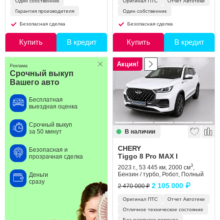
Один собственник
Оригинал ПТС
Отчет Автотеки
Гарантия производителя
Один собственник
Безопасная сделка
Безопасная сделка
Купить
В кредит
Купить
В кредит
Акция!
Реклама
Срочный выкуп
Вашего авто
Бесплатная
выездная оценка
Срочный выкуп
В наличии
за 50 минут
CHERY
Безопасная и
Tiggo 8 Pro MAX I
прозрачная сделка
3
2023 г., 53 445 км, 2000 см
,
Бензин / турбо, Робот, Полный
Деньги
сразу
2 105 000 ₽
2 470 000 ₽
Оригинал ПТС
Отчет Автотеки
Отличное техническое состояние
Без кузовного ремонта