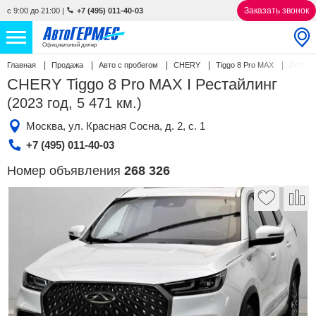
Заказать звонок
с 9:00 до 21:00
|
+7 (495) 011-40-03
Официальный дилер
Лот №
Главная
Продажа
Авто с пробегом
CHERY
Tiggo 8 Pro MAX
НОВЫЕ АВТОМОБИЛИ
4808 авто
CHERY Tiggo 8 Pro MAX I Рестайлинг
(2023 год, 5 471 км.)
С ПРОБЕГОМ
841 авто
Москва, ул. Красная Сосна, д. 2, с. 1
СЕРВИС
+7 (495) 011-40-03
Номер объявления
268 326
УСЛУГИ
АКЦИИ
О КОМПАНИИ
КОНТАКТЫ
Избранное