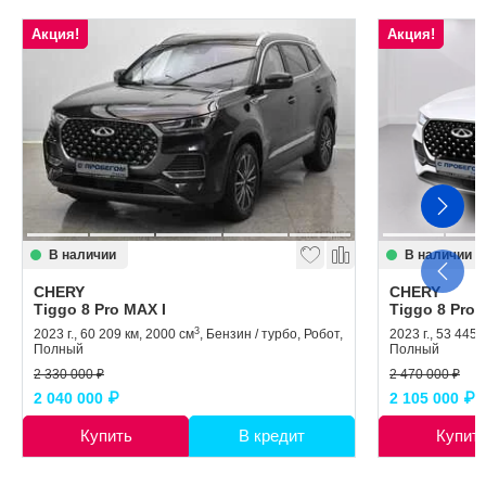
Акция!
Акция!
В наличии
В наличии
CHERY
CHERY
Tiggo 8 Pro MAX I
Tiggo 8 Pro 
3
2023 г., 60 209 км, 2000 см
, Бензин / турбо, Робот,
2023 г., 53 445 
Полный
Полный
2 330 000 ₽
2 470 000 ₽
2 040 000 ₽
2 105 000 ₽
Купить
В кредит
Купит