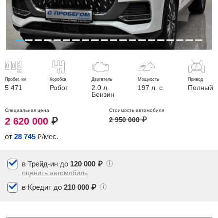
Сравнение
Личный кабинет
Пробег, км
Коробка
Двигатель
Мощность
Привод
5 471
Робот
2.0 л
197 л. с.
Полный
Бензин
Специальная
цена
Стоимость
автомобиля
2 620 000
₽
2 950 000
₽
от
28 745
₽/мес.
в Трейд-ин до
120 000 ₽
оценить автомобиль
в Кредит до
210 000 ₽