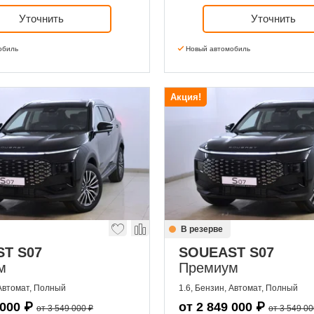
Уточнить
Уточнить
обиль
Новый автомобиль
Акция!
В резерве
T S07
SOUEAST S07
м
Премиум
 Автомат, Полный
1.6, Бензин, Автомат, Полный
 000
₽
от
2 849 000
₽
от 3 549 000 ₽
от 3 549 00