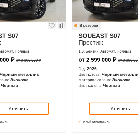
В резерве
T S07
SOUEAST S07
ж
Престиж
 Автомат, Полный
1.6, Бензин, Автомат, Полный
 000
₽
от
2 599 000
₽
от 3 399 000 ₽
от 3 399 00
2026
Год:
Черный металлик
Черный металл
Цвет кузова:
Экокожа
Экокожа
лона:
Материал салона:
Черный
Черный
Цвет салона:
Уточнить
Уточнить
обиль
Новый автомобиль