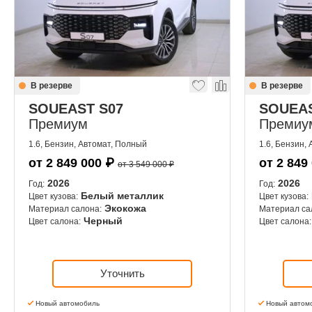
В резерве
В резерве
SOUEAST S07
SOUEAS
Премиум
Премиу
1.6, Бензин, Автомат, Полный
1.6, Бензин,
от
2 849 000
₽
от
2 849
от 3 549 000 ₽
2026
2026
Год:
Год:
Белый металлик
Цвет кузова:
Цвет кузова:
Экокожа
Материал салона:
Материал са
Черный
Цвет салона:
Цвет салона:
Уточнить
Новый автомобиль
Новый автом