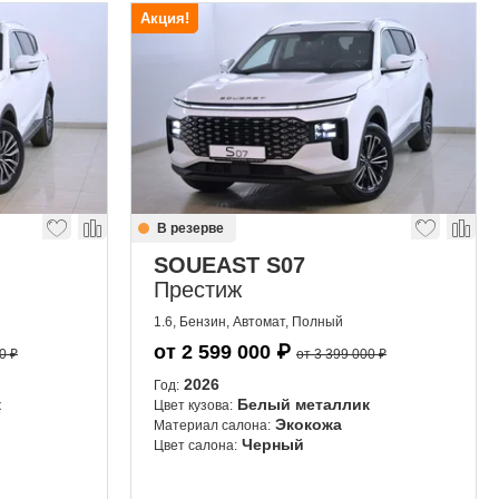
Акция!
В резерве
SOUEAST S07
Престиж
1.6, Бензин, Автомат, Полный
от
2 599 000
₽
0 ₽
от 3 399 000 ₽
2026
Год:
к
Белый металлик
Цвет кузова:
Экокожа
Материал салона:
Черный
Цвет салона: