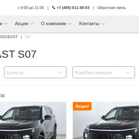
с 9:00 до 21:00
|
+7 (495) 011-40-03
|
Обратная связь
ги
Акции
О компании
Контакты
SOUEAST
S07
AST S07
Цена до
Коробка передач
од
Акция!