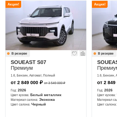
Акция!
Акция!
В резерве
В резерве
SOUEAST S07
SOUEAS
Премиум
Премиу
1.6, Бензин, Автомат, Полный
1.6, Бензин,
от
2 849 000
₽
от
2 849
от 3 549 000 ₽
2026
2026
Год:
Год:
Белый металлик
Цвет кузова:
Цвет кузова:
Экокожа
Материал салона:
Материал са
Черный
Цвет салона:
Цвет салона: