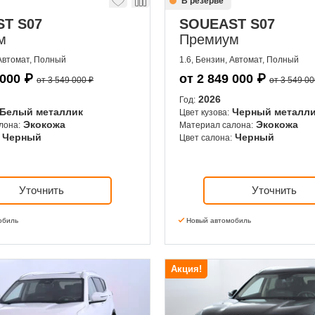
В резерве
T S07
SOUEAST S07
м
Премиум
 Автомат, Полный
1.6, Бензин, Автомат, Полный
 000
₽
от
2 849 000
₽
от 3 549 000 ₽
от 3 549 00
2026
Год:
Белый металлик
Черный металл
Цвет кузова:
Экокожа
Экокожа
лона:
Материал салона:
Черный
Черный
Цвет салона:
Уточнить
Уточнить
обиль
Новый автомобиль
Акция!