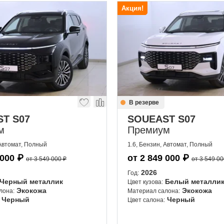
Акция!
В резерве
T S07
SOUEAST S07
м
Премиум
 Автомат, Полный
1.6, Бензин, Автомат, Полный
 000
₽
от
2 849 000
₽
от 3 549 000 ₽
от 3 549 00
2026
Год:
Черный металлик
Белый металли
Цвет кузова:
Экокожа
Экокожа
лона:
Материал салона:
Черный
Черный
Цвет салона: