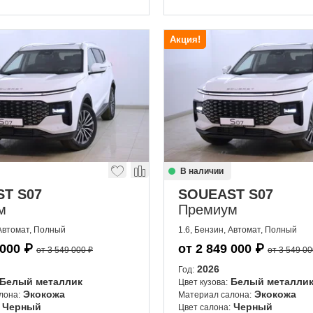
Акция!
В наличии
T S07
SOUEAST S07
м
Премиум
 Автомат, Полный
1.6, Бензин, Автомат, Полный
 000
₽
от
2 849 000
₽
от 3 549 000 ₽
от 3 549 00
2026
Год:
Белый металлик
Белый металли
Цвет кузова:
Экокожа
Экокожа
лона:
Материал салона:
Черный
Черный
Цвет салона: