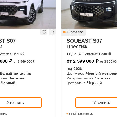
В резерве
T S07
SOUEAST S07
м
Престиж
 Автомат, Полный
1.6, Бензин, Автомат, Полный
 000
₽
от
2 599 000
₽
от 3 549 000 ₽
от 3 399 00
2026
Год:
Белый металлик
Черный металл
Цвет кузова:
Экокожа
Экокожа
лона:
Материал салона:
Черный
Черный
Цвет салона:
Уточнить
Уточнить
обиль
Новый автомобиль