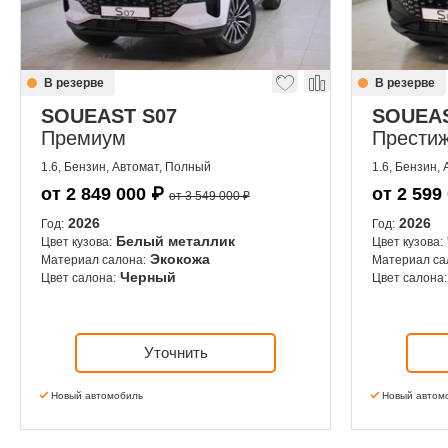
В резерве
В резерве
SOUEAST S07
SOUEAS
Премиум
Прести
1.6, Бензин, Автомат, Полный
1.6, Бензин,
от
2 849 000
₽
от
2 599
от 3 549 000 ₽
2026
2026
Год:
Год:
Белый металлик
Цвет кузова:
Цвет кузова:
Экокожа
Материал салона:
Материал са
Черный
Цвет салона:
Цвет салона:
Уточнить
Новый автомобиль
Новый автом