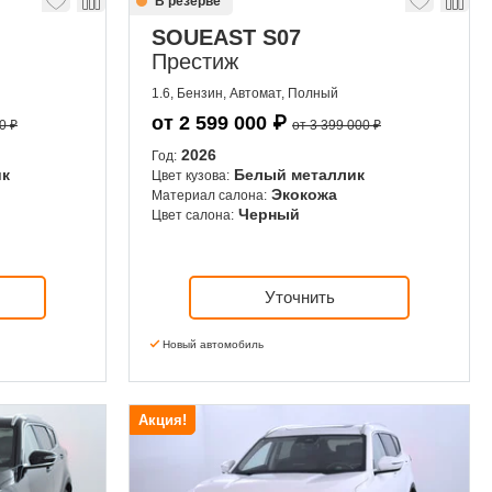
В резерве
SOUEAST S07
Престиж
1.6, Бензин, Автомат, Полный
от
2 599 000
₽
0 ₽
от 3 399 000 ₽
2026
Год:
ик
Белый металлик
Цвет кузова:
Экокожа
Материал салона:
Черный
Цвет салона:
Уточнить
Новый автомобиль
Акция!