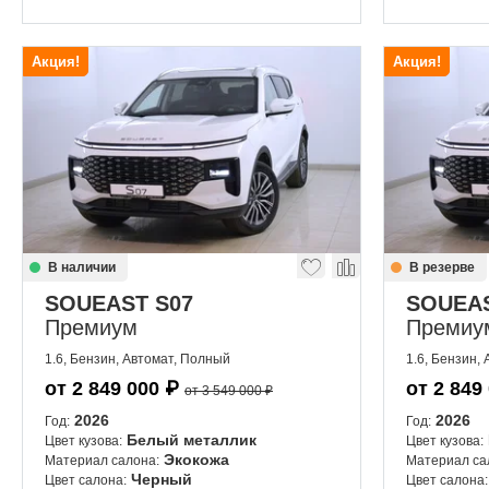
Акция!
Акция!
В наличии
В резерве
SOUEAST S07
SOUEAS
Премиум
Премиу
1.6, Бензин, Автомат, Полный
1.6, Бензин,
от
2 849 000
₽
от
2 849
от 3 549 000 ₽
2026
2026
Год:
Год:
Белый металлик
Цвет кузова:
Цвет кузова:
Экокожа
Материал салона:
Материал са
Черный
Цвет салона:
Цвет салона: