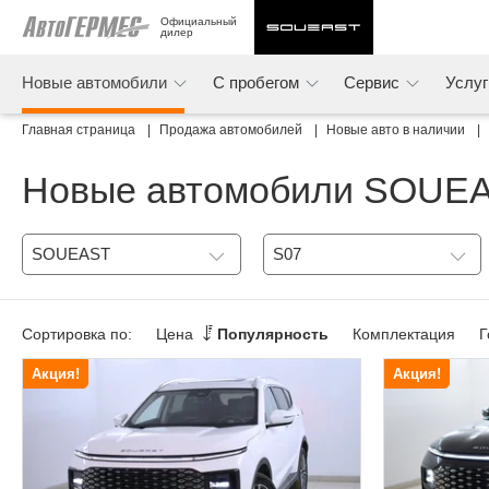
Официальный 
дилер
Новые автомобили
С пробегом
Сервис
Услу
Главная страница
Продажа автомобилей
Новые авто в наличии
Новые автомобили SOUE
SOUEAST
S07
Сортировка по:
Цена
Популярность
Комплектация
Г
Акция!
Акция!