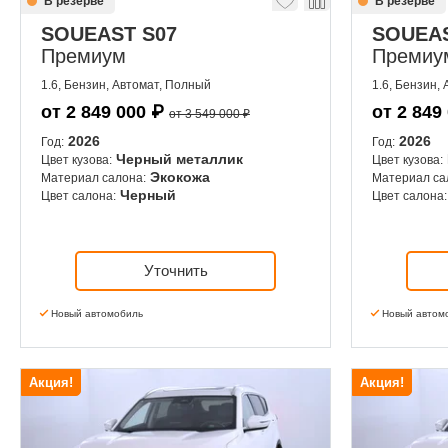
В резерве
В резерве
SOUEAST S07
SOUEAS
Премиум
Премиу
1.6, Бензин, Автомат, Полный
1.6, Бензин,
от
2 849 000
₽
от
2 849
от 3 549 000 ₽
2026
2026
Год:
Год:
Черный металлик
Цвет кузова:
Цвет кузова:
Экокожа
Материал салона:
Материал са
Черный
Цвет салона:
Цвет салона:
Уточнить
Новый автомобиль
Новый автом
Акция!
Акция!