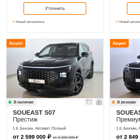
Уточнить
Новый автомобиль
Новый автом
Акция!
Акция!
В наличии
В резерве
SOUEAST S07
SOUEAS
Престиж
Премиу
1.6, Бензин, Автомат, Полный
1.6, Бензин,
от
2 599 000
₽
от
2 849
от 3 399 000 ₽