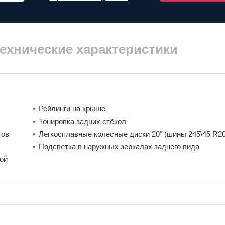
ехнические характеристики
Рейлинги на крыше
Тонировка задних стёкол
тов
Легкосплавные колесные диски 20" (шины 245\45 R20
Подсветка в наружных зеркалах заднего вида
ой