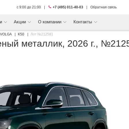
с 9:00 до 21:00
|
+7 (495) 011-40-03
|
Обратная связь
ги
Акции
О компании
Контакты
VOLGA
K50
Лот №212581
ный металлик, 2026 г., №212