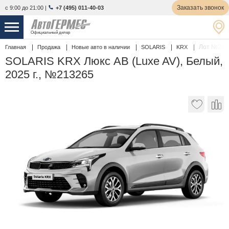
Заказать звонок
с 9:00 до 21:00
|
+7 (495) 011-40-03
Официальный дилер
Лот №213
Главная
Продажа
Новые авто в наличии
SOLARIS
KRX
НОВЫЕ АВТОМОБИЛИ
4776 авто
SOLARIS KRX Люкс АВ (Luxe AV), Белый,
2025 г., №213265
С ПРОБЕГОМ
858 авто
СЕРВИС
УСЛУГИ
АКЦИИ
О КОМПАНИИ
КОНТАКТЫ
Избранное