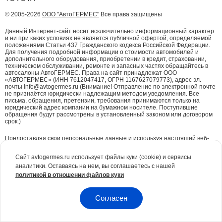
© 2005-2026
ООО "АвтоГЕРМЕС"
Все права защищены
Данный Интернет-сайт носит исключительно информационный характер
и ни при каких условиях не является публичной офертой, определяемой
положениями Статьи 437 Гражданского кодекса Российской Федерации.
Для получения подробной информации о стоимости автомобилей и
дополнительного оборудования, приобретении в кредит, страховании,
техническом обслуживании, ремонте и запасных частях обращайтесь в
автосалоны АвтоГЕРМЕС. Права на сайт принадлежат ООО
«АВТОГЕРМЕС» (ИНН 7612047417, ОГРН 1167627079773), адрес эл.
почты info@avtogermes.ru (Внимание! Отправление по электронной почте
не признаётся юридически надлежащим методом уведомления. Все
письма, обращения, претензии, требования принимаются только на
юридический адрес компании на бумажном носителе. Поступившие
обращения будут рассмотрены в установленный законом или договором
срок.)
Предоставляя свои персональные данные и используя настоящий веб-
сайт, Вы даете согласие на обработку Ваших персональных данных и
принимаете условия их обработки.
Политика конфиденциальности.
Сайт avtogermes.ru использует файлы куки (cookie) и сервисы
аналитики. Оставаясь на нем, вы соглашаетесь с нашей
Для повышения удобства работы с сайтом и обеспечения его корректной
политикой в отношении файлов куки
работы компания АвтоГЕРМЕС
использует файлы куки (cookie)
. Эти
файлы содержат данные о предыдущих посещениях Вами сайта. Куки не
идентифицируют Ваши личные данные. Вся информация является сугубо
конфиденциальной. При необходимости Вы можете отключить куки с
Согласен
помощью настроек браузера.