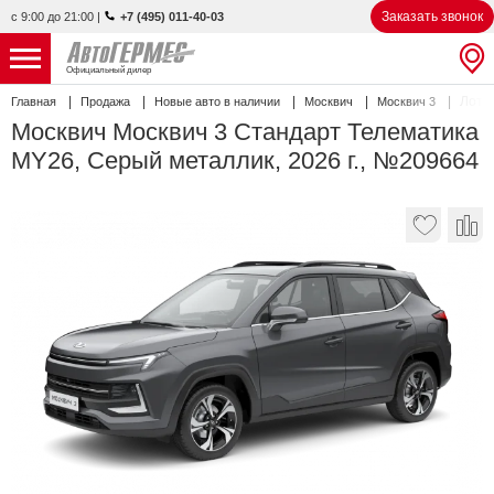
Заказать звонок
с 9:00 до 21:00
|
+7 (495) 011-40-03
Официальный дилер
Лот 
Главная
Продажа
Новые авто в наличии
Москвич
Москвич 3
НОВЫЕ АВТОМОБИЛИ
4808 авто
Москвич Москвич 3 Стандарт Телематика
MY26, Серый металлик, 2026 г., №209664
С ПРОБЕГОМ
840 авто
СЕРВИС
УСЛУГИ
АКЦИИ
О КОМПАНИИ
КОНТАКТЫ
Избранное