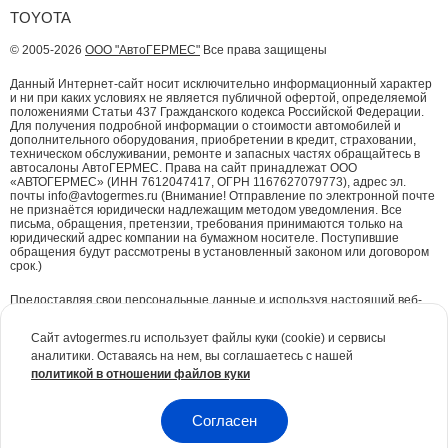
TOYOTA
© 2005-2026
ООО "АвтоГЕРМЕС"
Все права защищены
Данный Интернет-сайт носит исключительно информационный характер
и ни при каких условиях не является публичной офертой, определяемой
положениями Статьи 437 Гражданского кодекса Российской Федерации.
Для получения подробной информации о стоимости автомобилей и
дополнительного оборудования, приобретении в кредит, страховании,
техническом обслуживании, ремонте и запасных частях обращайтесь в
автосалоны АвтоГЕРМЕС. Права на сайт принадлежат ООО
«АВТОГЕРМЕС» (ИНН 7612047417, ОГРН 1167627079773), адрес эл.
почты info@avtogermes.ru (Внимание! Отправление по электронной почте
не признаётся юридически надлежащим методом уведомления. Все
письма, обращения, претензии, требования принимаются только на
юридический адрес компании на бумажном носителе. Поступившие
обращения будут рассмотрены в установленный законом или договором
срок.)
Предоставляя свои персональные данные и используя настоящий веб-
сайт, Вы даете согласие на обработку Ваших персональных данных и
принимаете условия их обработки.
Политика конфиденциальности.
Сайт avtogermes.ru использует файлы куки (cookie) и сервисы
аналитики. Оставаясь на нем, вы соглашаетесь с нашей
Для повышения удобства работы с сайтом и обеспечения его корректной
политикой в отношении файлов куки
работы компания АвтоГЕРМЕС
использует файлы куки (cookie)
. Эти
файлы содержат данные о предыдущих посещениях Вами сайта. Куки не
идентифицируют Ваши личные данные. Вся информация является сугубо
конфиденциальной. При необходимости Вы можете отключить куки с
Согласен
помощью настроек браузера.