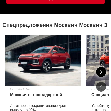
Спецпредложения Москвич Москвич 3
Erid: 2SDnjdKP8Ja
Erid: 2SDnjcLNru9
Москвич с господдержкой
Специаль
Льготное автокредитование дает
Успейте ку
выгоду до 40%
выгодно!