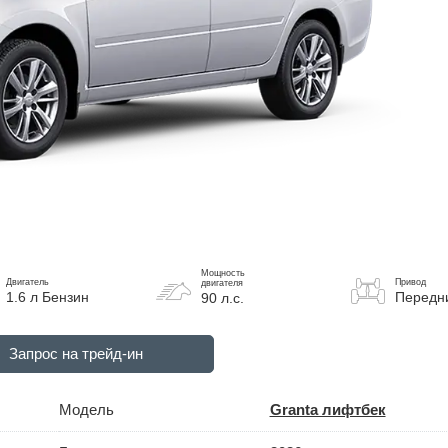
Мощность
Двигатель
Привод
двигателя
1.6 л Бензин
Передн
90 л.с.
Запрос на трейд-ин
Модель
Granta лифтбек