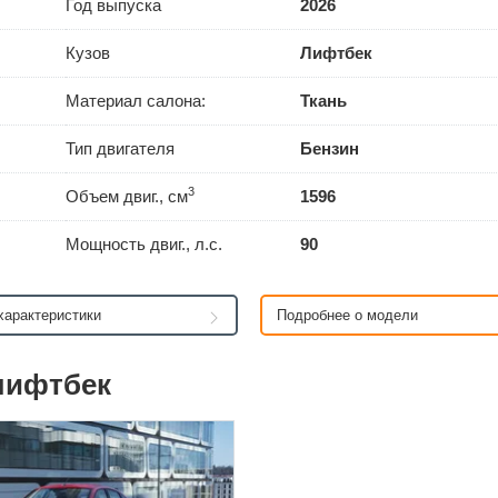
Год выпуска
2026
Кузов
Лифтбек
Материал салона:
Ткань
Тип двигателя
Бензин
3
Объем двиг., см
1596
Мощность двиг., л.с.
90
характеристики
Подробнее о модели
лифтбек