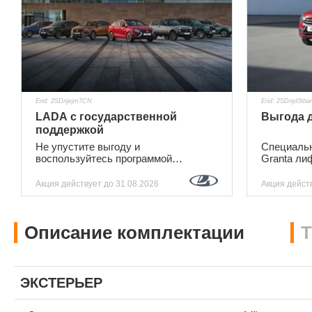
Erid: 2SDnjejm7CN
Erid: 2SDnjd3tba
LADA с государственной
Выгода д
поддержкой
Не упустите выгоду и
Специальн
воспользуйтесь программой
Granta ли
господдержки
Акция действует
до 31.08.2026
Акция дейст
Описание комплектации
Т
ЭКСТЕРЬЕР