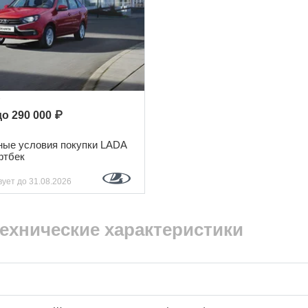
r
о 290 000 ₽
ые условия покупки LADA
фтбек
вует
до 31.08.2026
ехнические характеристики