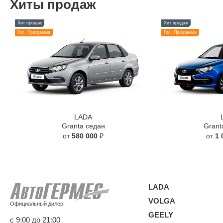
Хиты продаж
Хит продаж
Хит продаж
Гос. Программа
Гос. Программа
LADA
Granta седан
Grant
от
580 000
₽
от
1 
LADA
VOLGA
Официальный дилер
GEELY
с 9:00 до 21:00