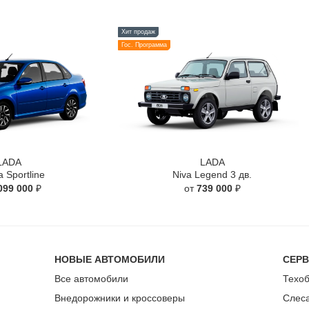
Хит продаж
Гос. Программа
LADA
LADA
a Sportline
Niva Legend 3 дв.
099 000
₽
от
739 000
₽
НОВЫЕ АВТОМОБИЛИ
СЕР
Все автомобили
Техо
Внедорожники и кроссоверы
Слес