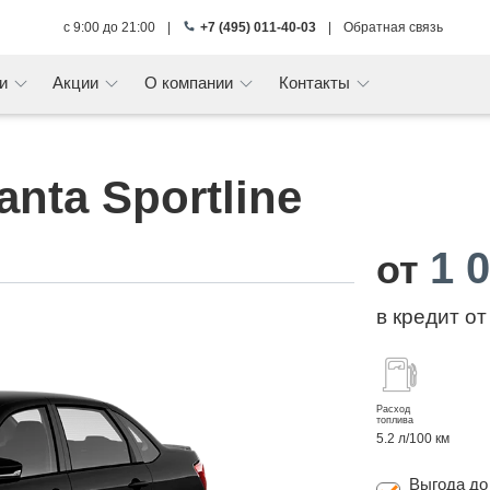
с 9:00 до 21:00
|
+7 (495) 011-40-03
|
Обратная связь
ги
Акции
О компании
Контакты
nta Sportline
1 
от
в кредит о
Расход
топлива
5.2 л/100 км
Выгода д