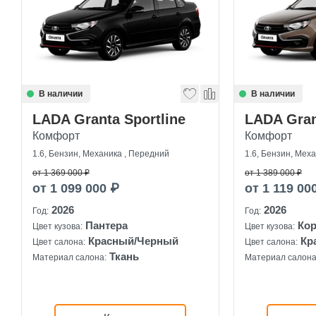
В наличии
В наличии
LADA Granta Sportline
LADA Gran
Комфорт
Комфорт
1.6, Бензин, Механика , Передний
1.6, Бензин, Мех
от 1 369 000 ₽
от 1 389 000 ₽
от 1 099 000 ₽
от 1 119 00
2026
2026
Год:
Год:
Пантера
Ко
Цвет кузова:
Цвет кузова:
Красный/Черный
Кр
Цвет салона:
Цвет салона:
Ткань
Материал салона:
Материал салона