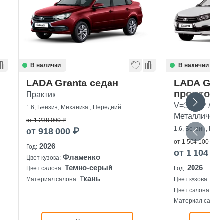
В наличии
В наличии
LADA Granta седан
LADA Gra
промтов
Практик
V=3,9 м? / Б
1.6, Бензин, Механика , Передний
Металлическ
от 1 238 000 ₽
1.6, Бензин, Ме
от 918 000 ₽
от 1 504 100 ₽
2026
Год:
от 1 104 1
Фламенко
Цвет кузова:
Темно-серый
2026
Цвет салона:
Год:
Ткань
Ле
Материал салона:
Цвет кузова:
й
Ч
Цвет салона:
Материал салон