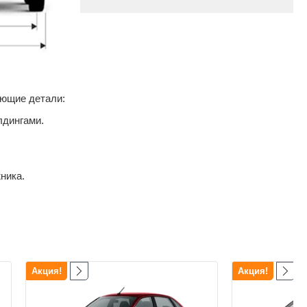
ующие детали:
дингами.
ника.
Акция!
Акция!