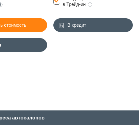
в Трейд-ин
ь стоимость
В кредит
н
реса автосалонов