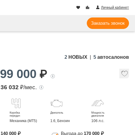
Личный кабинет
Заказать звонок
2
НОВЫХ
5
автосалонов
099 000
₽
т
36 032
₽/мес.
Коробка
Двигатель
Мощность
передач
двигателя
Механика (MT5)
1.6, Бензин
106 л.с.
о
140 000 ₽
Выгода до
170 000 ₽