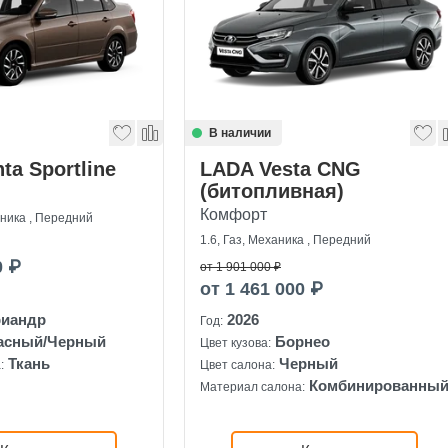
В наличии
ta Sportline
LADA Vesta CNG
(битопливная)
Комфорт
аника , Передний
1.6, Газ, Механика , Передний
0 ₽
от 1 901 000 ₽
от 1 461 000 ₽
риандр
2026
Год:
асный/Черный
Борнео
Цвет кузова:
Ткань
Черный
:
Цвет салона:
Комбинированны
Материал салона: