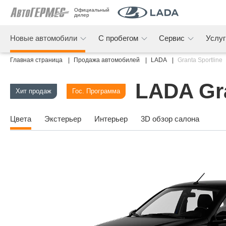
Официальный 
дилер
Новые автомобили
С пробегом
Сервис
Услу
Главная страница
Продажа автомобилей
LADA
Granta Sportline
LADA Gra
Хит продаж
Гос. Программа
Цвета
Экстерьер
Интерьер
3D обзор салона