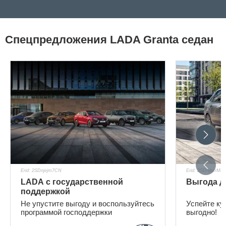
Спецпредложения LADA Granta седан
Erid: 2SDnjejm7CN
Erid: 2SDnjbxrMuV
LADA с государственной
Выгода до
поддержкой
Не упустите выгоду и воспользуйтесь
Успейте ку
программой господдержки
выгодно!