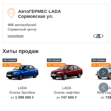
АвтоГЕРМЕС LADA
Сормовская ул.
440
автомобилей
Сервисный центр
подробнее
Хиты продаж
Хит продаж
Хит продаж
Хит продаж
Гос. Программа
Гос. Программа
Гос. Программа
LADA
LADA
L
Granta Sportline
Granta лифтбек
Niva Leg
от
1 099 000
₽
от
747 000
₽
от
739