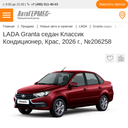
Заказать звонок
с 9:00 до 21:00
|
+7 (495) 011-40-03
Официальный дилер
Лот 
Главная
Продажа
Новые авто в наличии
LADA
Granta седан
НОВЫЕ АВТОМОБИЛИ
4866 авто
LADA Granta седан Классик
Кондиционер, Крас, 2026 г., №206258
С ПРОБЕГОМ
858 авто
СЕРВИС
УСЛУГИ
АКЦИИ
О КОМПАНИИ
КОНТАКТЫ
Избранное