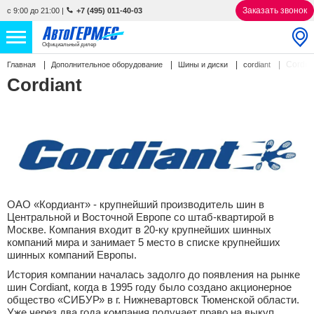
Заказать звонок
с 9:00 до 21:00
|
+7 (495) 011-40-03
Официальный дилер
Cordia
Главная
Дополнительное оборудование
Шины и диски
cordiant
НОВЫЕ АВТОМОБИЛИ
4759 авто
Cordiant
С ПРОБЕГОМ
848 авто
СЕРВИС
УСЛУГИ
АКЦИИ
ОАО «Кордиант» - крупнейший производитель шин в
Центральной и Восточной Европе со штаб-квартирой в
Москве. Компания входит в 20-ку крупнейших шинных
О КОМПАНИИ
компаний мира и занимает 5 место в списке крупнейших
шинных компаний Европы.
КОНТАКТЫ
История компании началась задолго до появления на рынке
шин Cordiant, когда в 1995 году было создано акционерное
общество «СИБУР» в г. Нижневартовск Тюменской области.
Избранное
Уже через два года компания получает право на выкуп