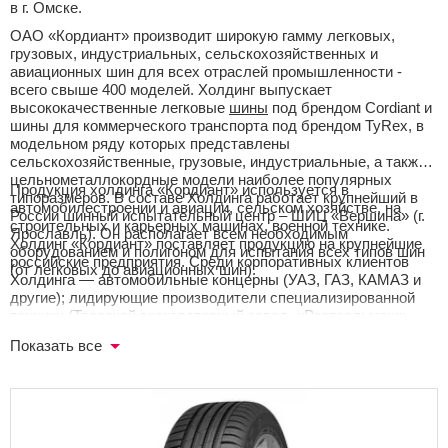
в г. Омске.
ОАО «Кордиант» производит широкую гамму легковых,
грузовых, индустриальных, сельскохозяйственных и
авиационных шин для всех отраслей промышленности -
всего свыше 400 моделей. Холдинг выпускает
высококачественные легковые
шины
под брендом Cordiant и
шины для коммерческого транспорта под брендом TyRex, в
модельном ряду которых представлены
сельскохозяйственные, грузовые, индустриальные, а также
цельнометаллокордные модели наиболее популярных
Продукция холдинга «Кордиант» используется в
типоразмеров. В составе Холдинга работает крупнейший в
автомобилестроении и авиации, сельском хозяйстве, на
России шинный испытательный центр – ШИЦ «Вершина» (г.
строительных и карьерных машинах, военной технике.
Ярославль). Он располагает всем необходимым
Холдинг «Кордиант» поставляет продукцию на крупнейшие
оборудованием и полигоном для испытания всех типов шин
российские предприятия. Среди корпоративных клиентов
(от легковых до авиационных шин).
Холдинга — автомобильные концерны (УАЗ, ГАЗ, КАМАЗ и
другие); лидирующие производители специализированной
техники (Тверской экскаваторный завод, «Ростсельмаш»,
Красноярский комбайновый завод); ведущие компании
Показать все
нефтегазового, добывающего, энергетического,
строительного и транспортного комплексов (Газпром, РЖД,
Мосгортранс, «Норильский никель»); а также Министерство
обороны, МВД, МЧС и другие предприятия и организации.