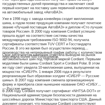
государственных долей производства и заключает свой
первый контракт на поставку шин первичной комплектации
Сравнение
на автомобильный завод «АвтоВАЗ».
Личный кабинет
Уже в 1998 году с завода конвейера сходит миллионная
шина, а годом позже продукция компании получает почетное
звание «Лучший поставщик АвтоВАЗ» и диплом «Сто лучших
товаров России». В 2000 году компания Cordiant успешно
прошла аудит на соответствие системы качества
международным требованиям ISO 9002-94, получила
сертификаты соответствия TUV CERT и Госстандарта
России. В это же время был осуществлен перевод
производства на непрерывный график работы с количеством
Свое десятилетие компания отметила выводом на рынок
персонала более 500 сотрудников.
автомобильных шин под торговой маркой Cordiant. Первыми
моделями были шины Cordiant Sport и Cordiant Polar. В этом
же году свет увидела 10-миллионная шина, выпущенная на
мощностях «СИБУР». 1 января 2006 года в результате
реорганизации был образован холдинг «СИБУР — Русские
шины». В 2007 году компания сменила организационную
форму и приобрела свое нынешнее название ОАО «СИБУР
— Русские шины».
В 2006 году Cordiant получает сертификат «NHTSA-DOT» от
Национальной администрации безопасности движения на
шоссейных дорогах Министерства транспорта США. Данный
документ означает, что покрышки Cordiant соответствуют