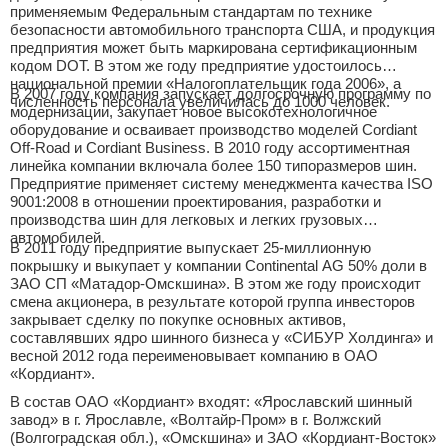
применяемым Федеральным стандартам по технике
безопасности автомобильного транспорта США, и продукция
предприятия может быть маркирована сертификационным
кодом DOT. В этом же году предприятие удостоилось
национальной премии «Налогоплательщик года 2006», а
В 2007 году компания запускает долгосрочную программу по
численность персонала увеличилась до 1000 человек.
модернизации, закупает новое высокотехнологичное
оборудование и осваивает производство моделей Cordiant
Off-Road и Cordiant Business. В 2010 году ассортиментная
линейка компании включала более 150 типоразмеров шин.
Предприятие применяет систему менеджмента качества ISO
9001:2008 в отношении проектирования, разработки и
производства шин для легковых и легких грузовых
автомобилей.
В 2011 году предприятие выпускает 25-миллионную
покрышку и выкупает у компании Continental AG 50% доли в
ЗАО СП «Матадор-Омскшина». В этом же году происходит
смена акционера, в результате которой группа инвесторов
закрывает сделку по покупке основных активов,
составлявших ядро шинного бизнеса у «СИБУР Холдинга» и
весной 2012 года переименовывает компанию в ОАО
«Кордиант».
В состав ОАО «Кордиант» входят: «Ярославский шинный
завод» в г. Ярославле, «Волтайр-Пром» в г. Волжский
(Волгоградская обл.), «Омскшина» и ЗАО «Кордиант-Восток»