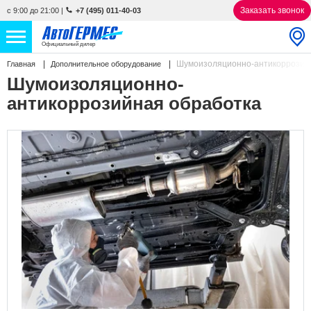
Заказать звонок
с 9:00 до 21:00
|
+7 (495) 011-40-03
Официальный дилер
Шумоизоляционно-антикоррозий
Главная
Дополнительное оборудование
НОВЫЕ АВТОМОБИЛИ
4817 авто
Шумоизоляционно-
антикоррозийная обработка
С ПРОБЕГОМ
833 авто
СЕРВИС
УСЛУГИ
АКЦИИ
О КОМПАНИИ
КОНТАКТЫ
Избранное