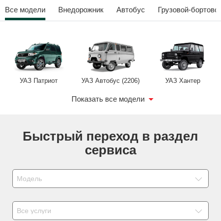
Все модели
Внедорожник
Автобус
Грузовой-бортово
Сравнение
Личный кабинет
УАЗ Патриот
УАЗ Автобус (2206)
УАЗ Хантер
Показать все модели
УАЗ Комби (3909)
УАЗ Пикап
УАЗ Остекленный
УАЗ Профи
УАЗ Фермер (39094)
УАЗ Бортовой
Быстрый переход в раздел
фургон (3741)
автомобиль (3303)
сервиса
Модель
Все услуги