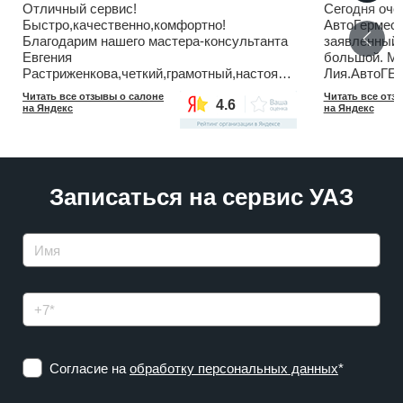
Отличный сервис!
Сегодня оче
Быстро,качественно,комфортно!
АвтоГермес 
Благодарим нашего мастера-консультанта
заявленный 
Евгения
большой. Ма
Растриженкова,четкий,грамотный,настоящий
Лия.АвтоГЕ
профессионал и приятный собеседник!
дилер котор
Читать все отзывы о салоне
Читать все отз
4.6
Обслуживали JAC T9!Рожков А.С.
навязывает 
на Яндекс
на Яндекс
практически
огромное
Записаться на сервис УАЗ
Согласие на
обработку персональных данных
*