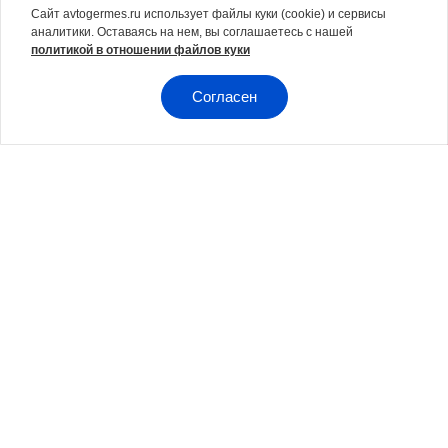
Сайт avtogermes.ru использует файлы куки (cookie) и сервисы
BELGEE
КОНТАКТЫ
аналитики. Оставаясь на нем, вы соглашаетесь с нашей
TENET
АКЦИИ
политикой в отношении файлов куки
CHERY
О КОМПАНИИ
Согласен
JETOUR
НОВОСТИ
CHANGAN
ВАКАНСИИ
OMODA
ГАРАНТИЯ
JAECOO
ЧАСТО ЗАДАВАЕМЫЕ
ВОПРОСЫ
JELAND
SOLARIS
HYUNDAI
Kia
KGM
JAC
Москвич
SOUEAST
XCITE