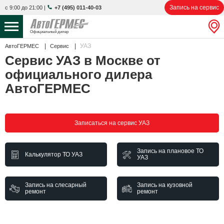
Запись на сервис
с 9:00 до 21:00
|
+7 (495) 011-40-03
Официальный дилер
УАЗ
АвтоГЕРМЕС
Сервис
НОВЫЕ АВТОМОБИЛИ
4808 авто
Сервис УАЗ в Москве от
официального дилера
С ПРОБЕГОМ
842 авто
АвтоГЕРМЕС
СЕРВИС
УСЛУГИ
Записаться на сервис УАЗ
АКЦИИ
Запись на плановое ТО
Калькулятор ТО УАЗ
УАЗ
О КОМПАНИИ
Запись на слесарный
Запись на кузовной
КОНТАКТЫ
ремонт
ремонт
Избранное