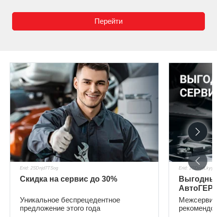
Перейти
Erid: 2SDnjd7TSog
Erid: 2SDnjdLkyyG
Скидка на сервис до 30%
Выгодный
АвтоГЕР
Уникальное беспрецедентное
Межсервис
предложение этого года
рекомендо