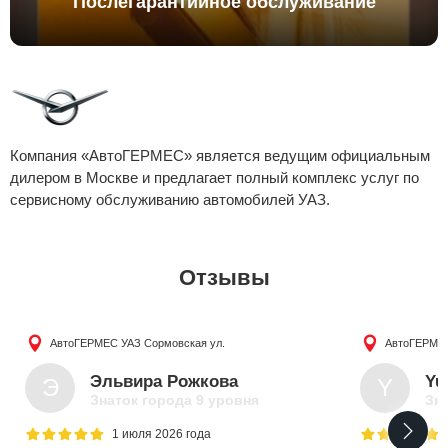
Послегарантийное обслуживание
Компания «АвтоГЕРМЕС» является ведущим официальным
дилером в Москве и предлагает полный комплекс услуг по
сервисному обслуживанию автомобилей
УАЗ
.
Отзывы
АвтоГЕРМЕС УАЗ
Сормовская ул.
АвтоГЕРМЕ
Эльвира Рожкова
Yu
Э
Y
Знаток города 9 уровня
Зна
1 июля 2026 года