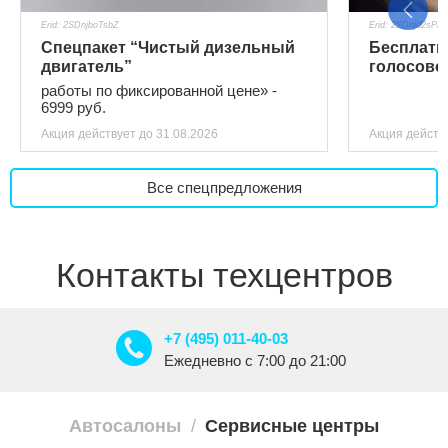
Erid: 2SDnjboTsbZ
Erid: 2SDnjd2sPaT
Спецпакет “Чистый дизельный
Бесплатн
двигатель”
голосово
TENET T8
работы по фиксированной цене» -
6999 руб.
Акция действует
до 31.08.2026
Акция действ
Все спецпредложения
Контакты техцентров
+7 (495) 011-40-03
Ежедневно c 7:00 до 21:00
Автосалоны
Сервисные центры