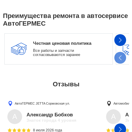
Преимущества ремонта в автосервисе
АвтоГЕРМЕС
Честная ценовая политика
Все работы и запчасти
согласовываются заранее
Отзывы
АвтоГЕРМЕС JETTA
Сормовская ул.
Автомобили
Александр Бобков
Ал
А
А
Знаток города 4 уровня
Зна
8 июля 2026 года