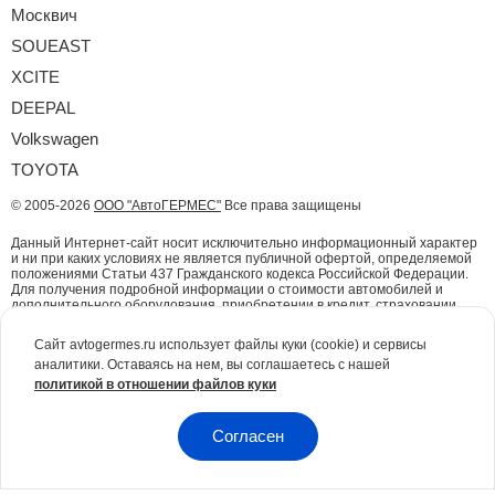
Москвич
SOUEAST
XCITE
DEEPAL
Volkswagen
TOYOTA
© 2005-2026
ООО "АвтоГЕРМЕС"
Все права защищены
Данный Интернет-сайт носит исключительно информационный характер
и ни при каких условиях не является публичной офертой, определяемой
положениями Статьи 437 Гражданского кодекса Российской Федерации.
Для получения подробной информации о стоимости автомобилей и
дополнительного оборудования, приобретении в кредит, страховании,
техническом обслуживании, ремонте и запасных частях обращайтесь в
автосалоны АвтоГЕРМЕС. Права на сайт принадлежат ООО
Сайт avtogermes.ru использует файлы куки (cookie) и сервисы
«АВТОГЕРМЕС» (ИНН 7612047417, ОГРН 1167627079773), адрес эл.
аналитики. Оставаясь на нем, вы соглашаетесь с нашей
почты info@avtogermes.ru (Внимание! Отправление по электронной почте
не признаётся юридически надлежащим методом уведомления. Все
политикой в отношении файлов куки
письма, обращения, претензии, требования принимаются только на
юридический адрес компании на бумажном носителе. Поступившие
обращения будут рассмотрены в установленный законом или договором
Согласен
срок.)
Предоставляя свои персональные данные и используя настоящий веб-