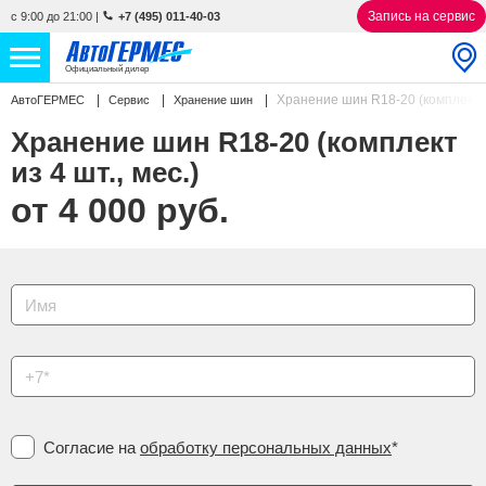
Запись на сервис
с 9:00 до 21:00
|
+7 (495) 011-40-03
Официальный дилер
Хранение шин R18-20 (комплект из
АвтоГЕРМЕС
Сервис
Хранение шин
НОВЫЕ АВТОМОБИЛИ
4867 авто
Хранение шин R18-20 (комплект
С ПРОБЕГОМ
843 авто
из 4 шт., мес.)
от 4 000 руб.
СЕРВИС
УСЛУГИ
АКЦИИ
О КОМПАНИИ
КОНТАКТЫ
Согласие на
обработку персональных данных
*
Избранное