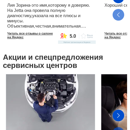
Лия Зорина-это имя,которому я доверяю.
Хороший сер
На Jetta она провела полную
диагностику,указала на все плюсы и
минусы.
Объективная,честная,внимательная.
Огромное спасибо за помощь!
Читать все отзывы о салоне
Читать все отз
5.0
на Яндекс
на Яндекс
Акции и спецпредложения
сервисных центров