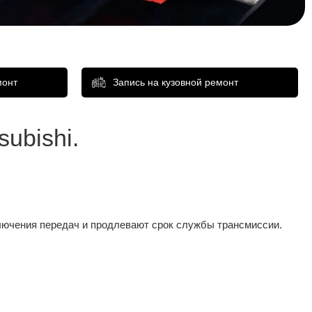
монт
Запись на кузовной ремонт
bishi​.
лючения передач и продлевают срок службы трансмиссии.​