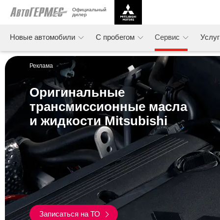
Официальный 
дилер
Новые автомобили
С пробегом
Сервис
Услу
Реклама
Оригинальные
трансмиссионные масла
и жидкости Mitsubishi​
Записаться на ТО