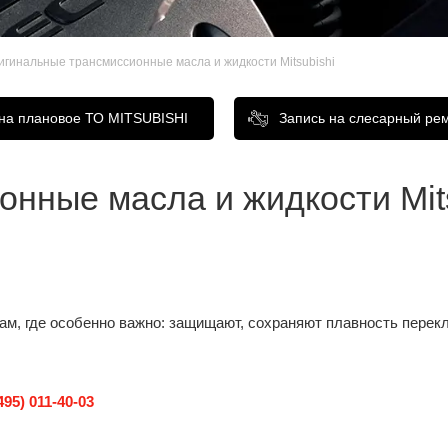
игинальные трансмиссионные масла и жидкости Mitsubishi​
 на плановое ТО MITSUBISHI
Запись на слесарный ре
ные масла и жидкости Mitsu
ам, где особенно важно: защищают, сохраняют плавность перек
495) 011-40-03