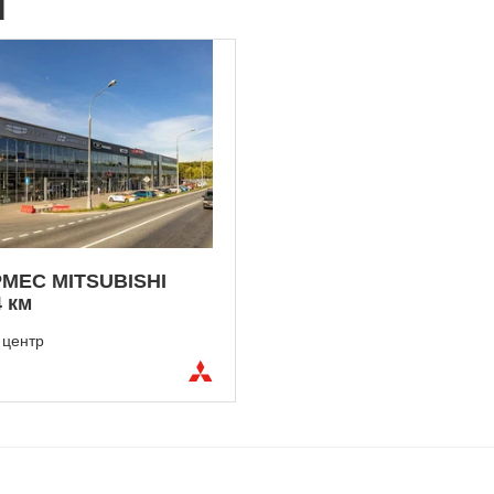
I
МЕС MITSUBISHI
 км
 центр