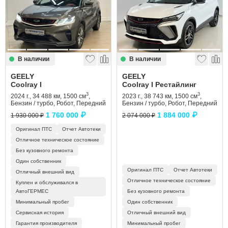
Сравнение
Личный кабинет
В наличии
В наличии
GEELY
GEELY
Coolray I
Coolray I Рестайлинг
3
3
2024 г., 34 488 км, 1500 см
,
2023 г., 38 743 км, 1500 см
,
Бензин / турбо, Робот, Передний
Бензин / турбо, Робот, Передний
1 760 000 ₽
1 884 000 ₽
1 930 000 ₽
2 074 000 ₽
Оригинал ПТС
Отчет Автотеки
Отличное техническое состояние
Без кузовного ремонта
Один собственник
Оригинал ПТС
Отчет Автотеки
Отличный внешний вид
Отличное техническое состояние
Куплен и обслуживался в
АвтоГЕРМЕС
Без кузовного ремонта
Минимальный пробег
Один собственник
Сервисная история
Отличный внешний вид
Гарантия производителя
Минимальный пробег