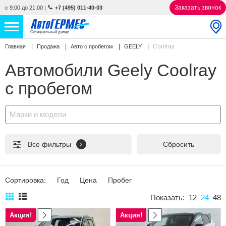
Заказать звонок
с 9:00 до 21:00
|
+7 (495) 011-40-03
Официальный дилер
Coolray
Главная
Продажа
Авто с пробегом
GEELY
НОВЫЕ АВТОМОБИЛИ
4866 авто
Автомобили Geely Coolray
С ПРОБЕГОМ
856 авто
с пробегом
СЕРВИС
Марки и модели
УСЛУГИ
Все фильтры
Сбросить
2
АКЦИИ
О КОМПАНИИ
Сортировка:
Год
Цена
Пробег
КОНТАКТЫ
Показать:
12
24
48
Акция!
Акция!
Избранное