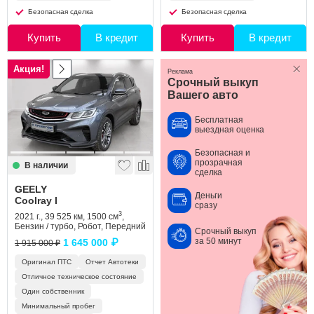
Безопасная сделка
Безопасная сделка
Купить
В кредит
Купить
В кредит
Акция!
Реклама
Срочный выкуп
Вашего авто
Бесплатная
выездная оценка
Безопасная и
прозрачная
В наличии
сделка
GEELY
Деньги
Coolray I
сразу
3
2021 г., 39 525 км, 1500 см
,
Бензин / турбо, Робот, Передний
Срочный выкуп
за 50 минут
1 645 000 ₽
1 915 000 ₽
Оригинал ПТС
Отчет Автотеки
Отличное техническое состояние
Один собственник
Минимальный пробег