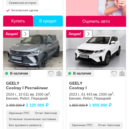
Сервисная история
Безопасная сделка
Купить
В кредит
Оценить авто
Акция!
Акция!
В наличии
В наличии
GEELY
GEELY
Coolray I Рестайлинг
Coolray I
3
3
2024 г., 10 011 км, 1500 см
,
2023 г., 61 443 км, 1500 см
,
Бензин, Робот, Передний
Бензин, Робот, Передний
2 125 000 ₽
1 655 000 ₽
2 390 000 ₽
1 850 000 ₽
Оригинал ПТС
Отчет Автотеки
Отличное техническое состояние
Без кузовного ремонта
Оригинал ПТС
Отчет Автотеки