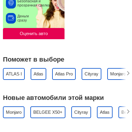
Безопасная и
прозрачная сделка
Деньги
сразу
Оценить авто
Поможет в выборе
ATLAS I
Atlas
Atlas Pro
Cityray
Monjaro
Новые автомобили этой марки
Monjaro
BELGEE X50+
Cityray
Atlas
Belg