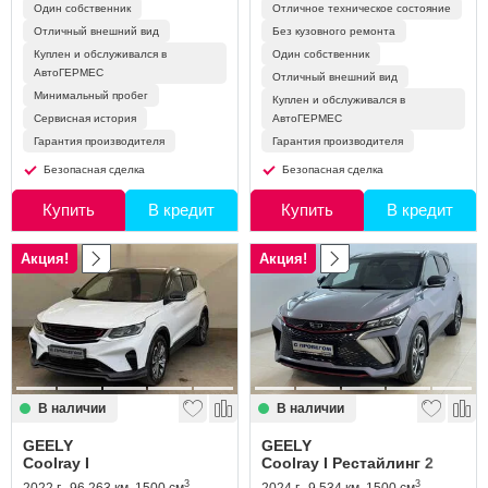
Один собственник
Отличное техническое состояние
Отличный внешний вид
Без кузовного ремонта
Куплен и обслуживался в
Один собственник
АвтоГЕРМЕС
Отличный внешний вид
Минимальный пробег
Куплен и обслуживался в
Сервисная история
АвтоГЕРМЕС
Гарантия производителя
Гарантия производителя
Безопасная сделка
Безопасная сделка
Купить
В кредит
Купить
В кредит
Акция!
Акция!
В наличии
В наличии
GEELY
GEELY
Coolray I
Coolray I Рестайлинг 2
3
3
2022 г., 96 263 км, 1500 см
,
2024 г., 9 534 км, 1500 см
,