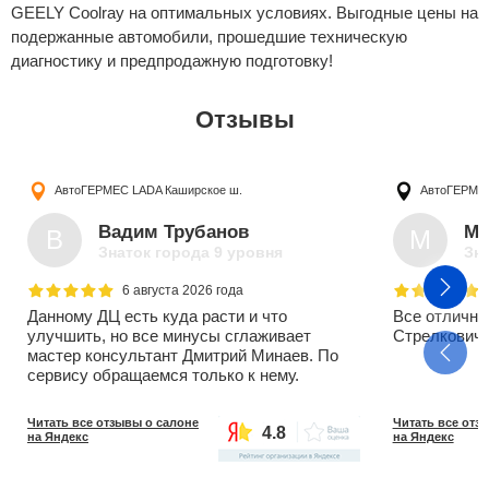
GEELY Coolray на оптимальных условиях. Выгодные цены на
подержанные автомобили, прошедшие техническую
диагностику и предпродажную подготовку!
Отзывы
АвтоГЕРМЕС LADA
Каширское ш.
АвтоГЕРМ
Вадим Трубанов
Ми
В
М
Знаток города 9 уровня
Зна
6 августа 2026 года
Данному ДЦ есть куда расти и что
Все отлично
улучшить, но все минусы сглаживает
Стрелкович 
мастер консультант Дмитрий Минаев. По
сервису обращаемся только к нему.
Читать все отзывы о салоне
Читать все отз
4.8
на Яндекс
на Яндекс