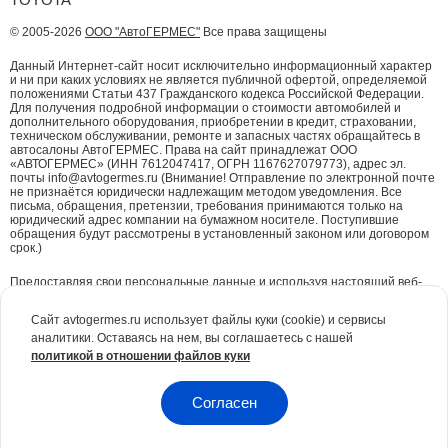
© 2005-2026
ООО "АвтоГЕРМЕС"
Все права защищены
Данный Интернет-сайт носит исключительно информационный характер
и ни при каких условиях не является публичной офертой, определяемой
положениями Статьи 437 Гражданского кодекса Российской Федерации.
Для получения подробной информации о стоимости автомобилей и
дополнительного оборудования, приобретении в кредит, страховании,
техническом обслуживании, ремонте и запасных частях обращайтесь в
автосалоны АвтоГЕРМЕС. Права на сайт принадлежат ООО
«АВТОГЕРМЕС» (ИНН 7612047417, ОГРН 1167627079773), адрес эл.
почты info@avtogermes.ru (Внимание! Отправление по электронной почте
не признаётся юридически надлежащим методом уведомления. Все
письма, обращения, претензии, требования принимаются только на
юридический адрес компании на бумажном носителе. Поступившие
обращения будут рассмотрены в установленный законом или договором
срок.)
Предоставляя свои персональные данные и используя настоящий веб-
сайт, Вы даете согласие на обработку Ваших персональных данных и
принимаете условия их обработки.
Политика конфиденциальности.
Сайт avtogermes.ru использует файлы куки (cookie) и сервисы
аналитики. Оставаясь на нем, вы соглашаетесь с нашей
Для повышения удобства работы с сайтом и обеспечения его корректной
политикой в отношении файлов куки
работы компания АвтоГЕРМЕС
использует файлы куки (cookie)
. Эти
файлы содержат данные о предыдущих посещениях Вами сайта. Куки не
идентифицируют Ваши личные данные. Вся информация является сугубо
конфиденциальной. При необходимости Вы можете отключить куки с
Согласен
помощью настроек браузера.