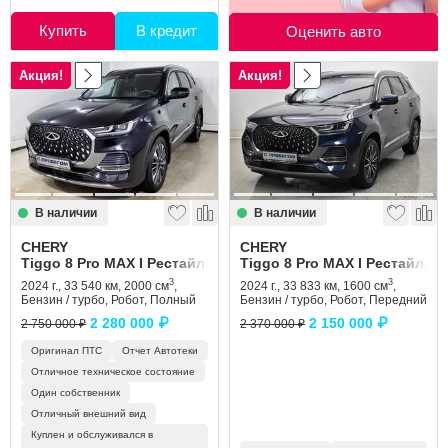
Купить
В кредит
Оценить авто
Акция!
Акция!
В наличии
В наличии
CHERY
CHERY
Tiggo 8 Pro MAX I Рестайлинг
Tiggo 8 Pro MAX I Рестайлинг
3
3
2024 г., 33 540 км, 2000 см
,
2024 г., 33 833 км, 1600 см
,
Бензин / турбо, Робот, Полный
Бензин / турбо, Робот, Передний
2 280 000 ₽
2 150 000 ₽
2 750 000 ₽
2 370 000 ₽
Оригинал ПТС
Отчет Автотеки
Отличное техническое состояние
Один собственник
Отличный внешний вид
Куплен и обслуживался в