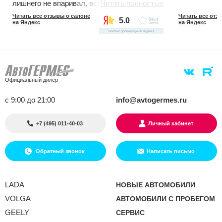
лишнего не впаривал, все по делу. Через 2
Читать полностью
месяца приехал на ТО-0, делали 3 часа,
Читать все отзывы о салоне
Читать все отз
5.0
все хорошо, мастер Артём Овсепян.
на Яндекс
на Яндекс
Официальный дилер
с 9:00 до 21:00
info@avtogermes.ru
+7 (495) 011-40-03
Личный кабинет
Обратный звонок
Написать письмо
LADA
НОВЫЕ АВТОМОБИЛИ
VOLGA
АВТОМОБИЛИ С ПРОБЕГОМ
GEELY
СЕРВИС