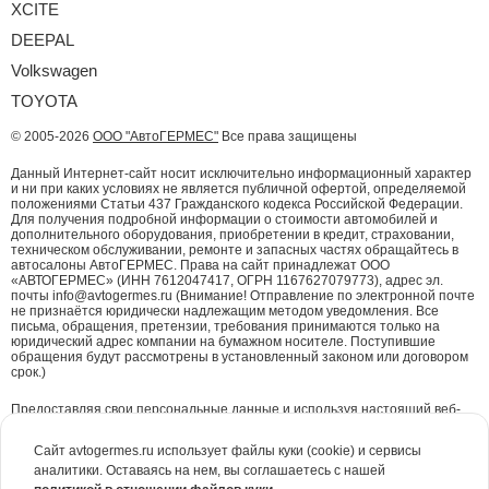
XCITE
DEEPAL
Volkswagen
TOYOTA
© 2005-2026
ООО "АвтоГЕРМЕС"
Все права защищены
Данный Интернет-сайт носит исключительно информационный характер
и ни при каких условиях не является публичной офертой, определяемой
положениями Статьи 437 Гражданского кодекса Российской Федерации.
Для получения подробной информации о стоимости автомобилей и
дополнительного оборудования, приобретении в кредит, страховании,
техническом обслуживании, ремонте и запасных частях обращайтесь в
автосалоны АвтоГЕРМЕС. Права на сайт принадлежат ООО
«АВТОГЕРМЕС» (ИНН 7612047417, ОГРН 1167627079773), адрес эл.
почты info@avtogermes.ru (Внимание! Отправление по электронной почте
не признаётся юридически надлежащим методом уведомления. Все
письма, обращения, претензии, требования принимаются только на
юридический адрес компании на бумажном носителе. Поступившие
обращения будут рассмотрены в установленный законом или договором
срок.)
Предоставляя свои персональные данные и используя настоящий веб-
сайт, Вы даете согласие на обработку Ваших персональных данных и
принимаете условия их обработки.
Политика конфиденциальности.
Сайт avtogermes.ru использует файлы куки (cookie) и сервисы
аналитики. Оставаясь на нем, вы соглашаетесь с нашей
Для повышения удобства работы с сайтом и обеспечения его корректной