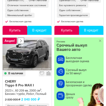
Оригинал ПТС
Отчет Автотеки
Оригинал ПТС
Отчет Автотеки
Отличное техническое состояние
Без кузовного ремонта
Один собственник
Один собственник
Минимальный пробег
Гарантия производителя
Безопасная сделка
Безопасная сделка
Купить
В кредит
Купить
В кредит
Акция!
Реклама
Срочный выкуп
Вашего авто
Бесплатная
выездная оценка
Срочный выкуп
В наличии
за 50 минут
CHERY
Безопасная и
Tiggo 8 Pro MAX I
прозрачная сделка
3
2023 г., 60 209 км, 2000 см
,
Бензин / турбо, Робот, Полный
Деньги
сразу
2 040 000 ₽
2 330 000 ₽
Оригинал ПТС
Отчет Автотеки