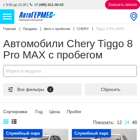
Заказать звонок
с 9:00 до 21:00
|
+7 (495) 011-40-03
Официальный дилер
Tiggo 8 Pro MAX
Главная
Продажа
Авто с пробегом
CHERY
НОВЫЕ АВТОМОБИЛИ
4761 авто
Автомобили Chery Tiggo 8
С ПРОБЕГОМ
847 авто
Pro MAX с пробегом
СЕРВИС
Марки и модели
УСЛУГИ
Все фильтры
Сбросить
2
АКЦИИ
О КОМПАНИИ
Сортировка:
Год
Цена
Пробег
КОНТАКТЫ
Показать:
12
24
48
Служебный парк
Служебный парк
Избранное