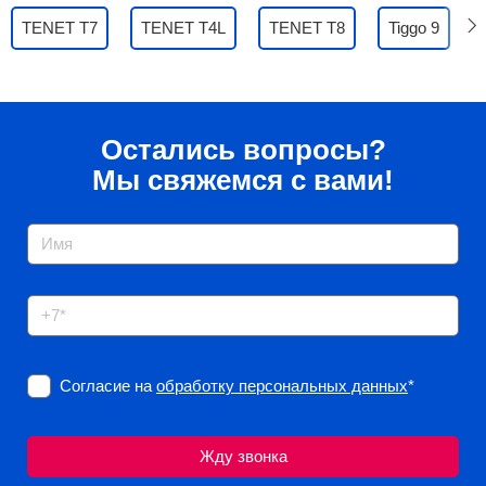
TENET T7
TENET T4L
TENET T8
Tiggo 9
Остались вопросы?
Мы свяжемся с вами!
Согласие на
обработку персональных данных
*