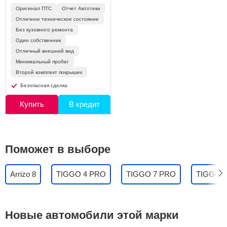
Оригинал ПТС
Отчет Автотеки
Отличное техническое состояние
Без кузовного ремонта
Один собственник
Отличный внешний вид
Минимальный пробег
Второй комплект покрышек
Безопасная сделка
Купить
В кредит
Поможет в выборе
Arrizo 8
TIGGO 4 PRO
TIGGO 7 PRO
TIGGO 
Новые автомобили этой марки