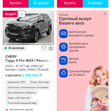
Купить
В кредит
Купить
В кредит
Акция!
Реклама
Срочный выкуп
Вашего авто
Бесплатная
выездная оценка
Безопасная и
прозрачная
В наличии
сделка
CHERY
Деньги
Tiggo 8 Pro MAX I Рестайлинг
сразу
3
2023 г., 87 977 км, 2000 см
,
Бензин / турбо, Робот, Полный
Срочный выкуп
за 50 минут
2 205 000 ₽
2 580 000 ₽
Оригинал ПТС
Отчет Автотеки
Отличное техническое состояние
Без кузовного ремонта
Один собственник
Отличный внешний вид
Безопасная сделка