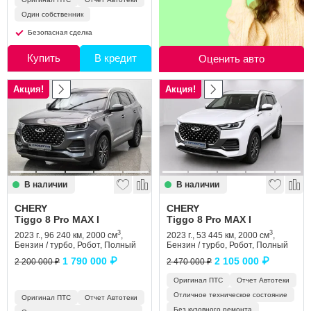
Один собственник
Безопасная сделка
Купить
В кредит
Оценить авто
Акция!
Акция!
В наличии
В наличии
CHERY
CHERY
Tiggo 8 Pro MAX I
Tiggo 8 Pro MAX I
3
3
2023 г., 96 240 км, 2000 см
,
2023 г., 53 445 км, 2000 см
,
Бензин / турбо, Робот, Полный
Бензин / турбо, Робот, Полный
1 790 000 ₽
2 105 000 ₽
2 200 000 ₽
2 470 000 ₽
Оригинал ПТС
Отчет Автотеки
Отличное техническое состояние
Оригинал ПТС
Отчет Автотеки
Без кузовного ремонта