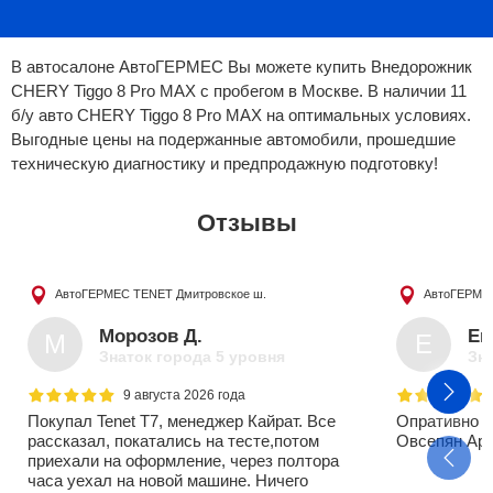
В автосалоне АвтоГЕРМЕС Вы можете купить Внедорожник
CHERY Tiggo 8 Pro MAX с пробегом в Москве. В наличии 11
б/у авто CHERY Tiggo 8 Pro MAX на оптимальных условиях.
Выгодные цены на подержанные автомобили, прошедшие
техническую диагностику и предпродажную подготовку!
Отзывы
АвтоГЕРМЕС TENET
Дмитровское ш.
АвтоГЕРМЕ
Морозов Д.
Er
М
E
Знаток города 5 уровня
Зна
9 августа 2026 года
Покупал Tenet T7, менеджер Кайрат. Все
Опративно в
рассказал, покатались на тесте,потом
Овсепян Ар
приехали на оформление, через полтора
часа уехал на новой машине. Ничего