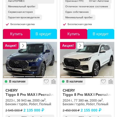
АвтоГЕРМЕС
Оригинал ПТС
Отчет Автотеки
Минимальный пробег
Отличное техническое состояние
Сервисная история
Один собственник
Гарантия производителя
Минимальный пробег
Безопасная сделка
Безопасная сделка
Купить
В кредит
Купить
В кредит
Акция!
Акция!
В наличии
В наличии
CHERY
CHERY
Tiggo 8 Pro MAX I Рестайлинг
Tiggo 8 Pro MAX I Рестайлинг
3
3
2023 г., 36 943 км, 2000 см
,
2024 г., 77 380 км, 2000 см
,
Бензин / турбо, Робот, Полный
Бензин / турбо, Робот, Полный
2 135 000 ₽
2 155 000 ₽
2 545 000 ₽
2 450 000 ₽