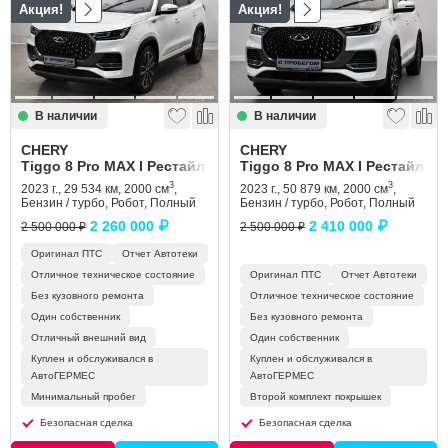
Акция!
Акция!
Сравнение
Личный кабинет
В наличии
В наличии
CHERY
CHERY
Tiggo 8 Pro MAX I Рестайлинг
Tiggo 8 Pro MAX I Рестайлинг
3
3
2023 г., 29 534 км, 2000 см
,
2023 г., 50 879 км, 2000 см
,
Бензин / турбо, Робот, Полный
Бензин / турбо, Робот, Полный
2 260 000 ₽
2 410 000 ₽
2 500 000 ₽
2 500 000 ₽
Оригинал ПТС
Отчет Автотеки
Отличное техническое состояние
Оригинал ПТС
Отчет Автотеки
Без кузовного ремонта
Отличное техническое состояние
Один собственник
Без кузовного ремонта
Отличный внешний вид
Один собственник
Куплен и обслуживался в
Куплен и обслуживался в
АвтоГЕРМЕС
АвтоГЕРМЕС
Минимальный пробег
Второй комплект покрышек
Безопасная сделка
Безопасная сделка