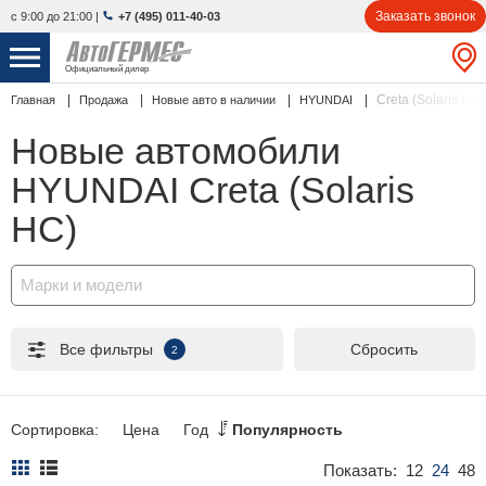
Заказать звонок
с 9:00 до 21:00
|
+7 (495) 011-40-03
Официальный дилер
Creta (Solaris HC)
Главная
Продажа
Новые авто в наличии
HYUNDAI
НОВЫЕ АВТОМОБИЛИ
4866 авто
Новые автомобили
С ПРОБЕГОМ
858 авто
HYUNDAI Creta (Solaris
СЕРВИС
HC)
УСЛУГИ
Марки и модели
АКЦИИ
Все фильтры
Сбросить
2
О КОМПАНИИ
КОНТАКТЫ
Сортировка:
Цена
Год
Популярность
Показать:
12
24
48
Избранное