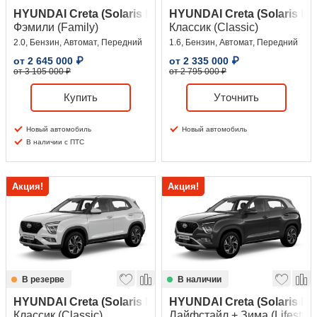
HYUNDAI Creta (Solaris HC)
HYUNDAI Creta (Solaris HC
Фэмили (Family)
Классик (Classic)
2.0, Бензин, Автомат, Передний
1.6, Бензин, Автомат, Передний
от
2 645 000
₽
от
2 335 000
₽
от 3 105 000 ₽
от 2 795 000 ₽
Купить
Уточнить
Новый автомобиль
Новый автомобиль
В наличии с ПТС
Акция!
Акция!
В резерве
В наличии
HYUNDAI Creta (Solaris HC)
HYUNDAI Creta (Solaris HC
Классик (Classic)
Лайфстайл + Зима (Lifestyle 