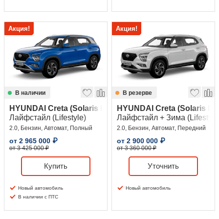
Акция!
Акция!
В наличии
В резерве
HYUNDAI Creta (Solaris HC)
HYUNDAI Creta (Solaris HC
Лайфстайл (Lifestyle)
Лайфстайл + Зима (Lifestyle 
2.0, Бензин, Автомат, Полный
2.0, Бензин, Автомат, Передний
от
2 965 000
₽
от
2 900 000
₽
от 3 425 000 ₽
от 3 360 000 ₽
Купить
Уточнить
Новый автомобиль
Новый автомобиль
В наличии с ПТС