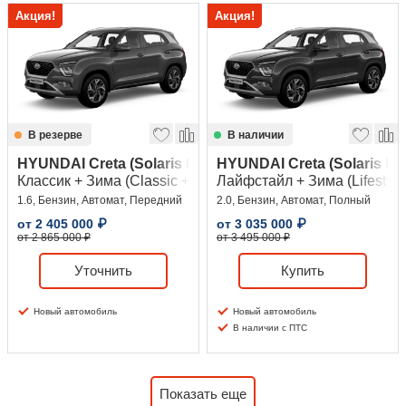
Акция!
Акция!
В резерве
В наличии
HYUNDAI Creta (Solaris HC)
HYUNDAI Creta (Solaris HC
Классик + Зима (Classic + Winter)
Лайфстайл + Зима (Lifestyle 
1.6, Бензин, Автомат, Передний
2.0, Бензин, Автомат, Полный
от
2 405 000
₽
от
3 035 000
₽
от 2 865 000 ₽
от 3 495 000 ₽
Уточнить
Купить
Новый автомобиль
Новый автомобиль
В наличии с ПТС
Показать еще