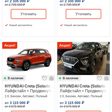
от
2 335 000
₽
от
2 335 000
₽
от 2 795 000 ₽
от 2 795 000 ₽
Уточнить
Уточнить
Новый автомобиль
Новый автомобиль
Акция!
Акция!
В наличии
В наличии
HYUNDAI Creta (Solaris HC)
HYUNDAI Creta (Solaris HC
Лайфстайл + Продвинутый (Lifestyle + Advanced)
Лайфстайл + Продвинутый (L
2.0, Бензин, Автомат, Полный
2.0, Бензин, Автомат, Полный
от
3 115 000
₽
от
3 115 000
₽
от 3 575 000 ₽
от 3 575 000 ₽