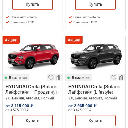
Купить
Купить
Новый автомобиль
Новый автомобиль
В наличии с ПТС
В наличии с ПТС
Акция!
Акция!
В наличии
В наличии
HYUNDAI Creta (Solaris HC)
HYUNDAI Creta (Solaris HC
Лайфстайл + Продвинутый (Lifestyle + Advanced)
Лайфстайл (Lifestyle)
2.0, Бензин, Автомат, Полный
2.0, Бензин, Автомат, Полный
от
3 115 000
₽
от
2 965 000
₽
от 3 575 000 ₽
от 3 425 000 ₽
Купить
Купить