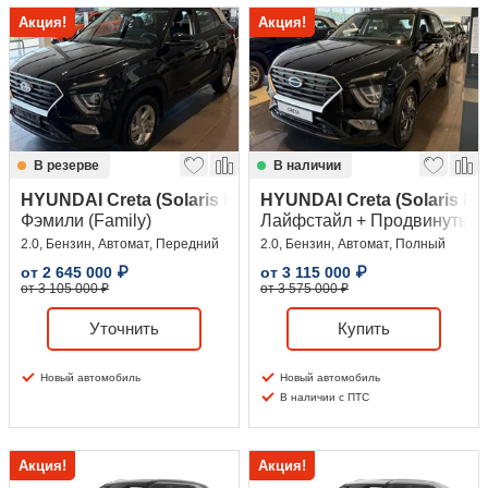
Акция!
Акция!
Сравнение
Личный кабинет
В резерве
В наличии
HYUNDAI Creta (Solaris HC)
HYUNDAI Creta (Solaris HC
Фэмили (Family)
Лайфстайл + Продвинутый (L
2.0, Бензин, Автомат, Передний
2.0, Бензин, Автомат, Полный
от
2 645 000
₽
от
3 115 000
₽
от 3 105 000 ₽
от 3 575 000 ₽
Уточнить
Купить
Новый автомобиль
Новый автомобиль
В наличии с ПТС
Акция!
Акция!