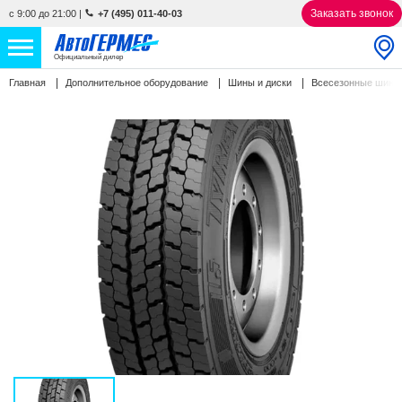
Заказать звонок
с 9:00 до 21:00
|
+7 (495) 011-40-03
Официальный дилер
Главная
Дополнительное оборудование
Шины и диски
Всесезонные шин
НОВЫЕ АВТОМОБИЛИ
4763 авто
С ПРОБЕГОМ
863 авто
СЕРВИС
УСЛУГИ
АКЦИИ
О КОМПАНИИ
КОНТАКТЫ
Избранное