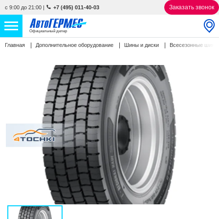
Заказать звонок
с 9:00 до 21:00
|
+7 (495) 011-40-03
Официальный дилер
Главная
Дополнительное оборудование
Шины и диски
Всесезонные шин
НОВЫЕ АВТОМОБИЛИ
4866 авто
С ПРОБЕГОМ
858 авто
СЕРВИС
УСЛУГИ
АКЦИИ
О КОМПАНИИ
КОНТАКТЫ
Избранное