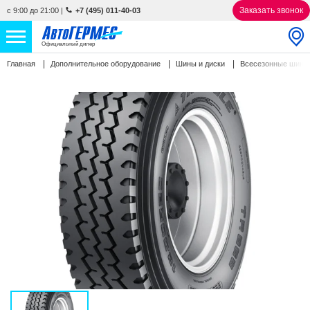
Заказать звонок
с 9:00 до 21:00
|
+7 (495) 011-40-03
Официальный дилер
Главная
Дополнительное оборудование
Шины и диски
Всесезонные шин
НОВЫЕ АВТОМОБИЛИ
4867 авто
С ПРОБЕГОМ
843 авто
СЕРВИС
УСЛУГИ
АКЦИИ
О КОМПАНИИ
КОНТАКТЫ
Избранное