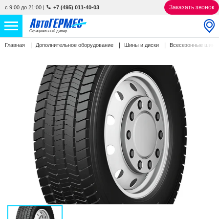
Заказать звонок
с 9:00 до 21:00
|
+7 (495) 011-40-03
Официальный дилер
Главная
Дополнительное оборудование
Шины и диски
Всесезонные шин
НОВЫЕ АВТОМОБИЛИ
4847 авто
С ПРОБЕГОМ
847 авто
СЕРВИС
УСЛУГИ
АКЦИИ
О КОМПАНИИ
КОНТАКТЫ
Избранное