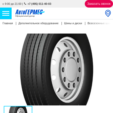
Заказать звонок
с 9:00 до 21:00
|
+7 (495) 011-40-03
Официальный дилер
Главная
Дополнительное оборудование
Шины и диски
Всесезонные шин
НОВЫЕ АВТОМОБИЛИ
4763 авто
С ПРОБЕГОМ
863 авто
СЕРВИС
УСЛУГИ
АКЦИИ
О КОМПАНИИ
КОНТАКТЫ
Избранное