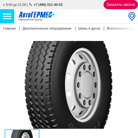
Заказать звонок
с 9:00 до 21:00
|
+7 (495) 011-40-03
Официальный дилер
Главная
Дополнительное оборудование
Шины и диски
Всесезонные шин
НОВЫЕ АВТОМОБИЛИ
4880 авто
С ПРОБЕГОМ
845 авто
СЕРВИС
УСЛУГИ
АКЦИИ
О КОМПАНИИ
КОНТАКТЫ
Избранное