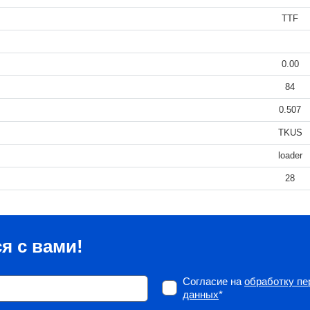
TTF
0.00
84
0.507
TKUS
loader
28
я с вами!
Согласие на
обработку п
данных
*