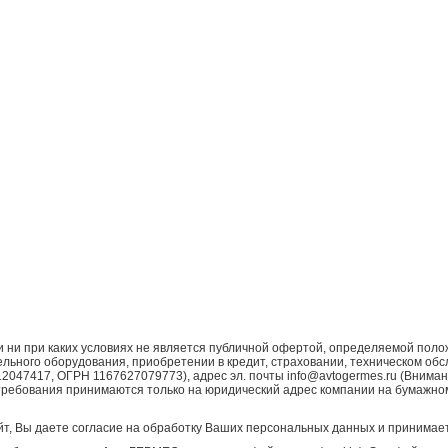
ни при каких условиях не является публичной офертой, определяемой поло
ьного оборудования, приобретении в кредит, страховании, техническом обс
7417, ОГРН 1167627079773), адрес эл. почты info@avtogermes.ru (Внимани
требования принимаются только на юридический адрес компании на бумажно
т, Вы даете согласие на обработку Ваших персональных данных и принимает