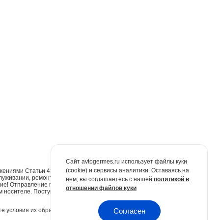
Сайт avtogermes.ru использует файлы куки
(cookie) и сервисы аналитики. Оставаясь на
жениями Статьи 437 Гражданского кодекса Российской Федерации. Для
луживании, ремонте и запасных частях обращайтесь в автосалоны
нем, вы соглашаетесь с нашей
политикой в
е! Отправление по электронной почте не признаётся юридически
отношении файлов куки
м носителе. Поступившие обращения будут рассмотрены в
е условия их обработки.
Политика конфиденциальности.
Согласен