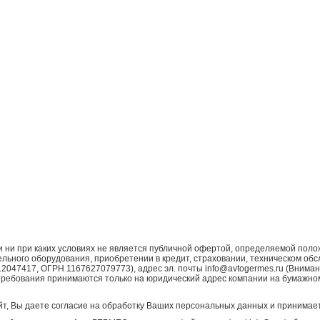
ни при каких условиях не является публичной офертой, определяемой поло
ьного оборудования, приобретении в кредит, страховании, техническом обс
7417, ОГРН 1167627079773), адрес эл. почты info@avtogermes.ru (Внимани
требования принимаются только на юридический адрес компании на бумажно
т, Вы даете согласие на обработку Ваших персональных данных и принимает