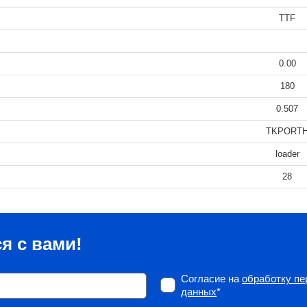
TTF
0.00
180
0.507
TKPORT
loader
28
я с вами!
Согласие на
обработку п
данных
*