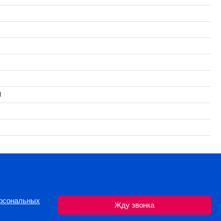
H
ерсональных