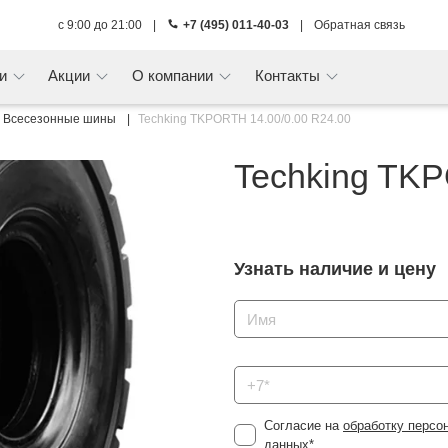
с 9:00 до 21:00
|
+7 (495) 011-40-03
|
Обратная связь
ги
Акции
О компании
Контакты
Всесезонные шины
Techking TKPORTH 14.00/0.00 R24.00
Techking TKP
Узнать наличие и цену
Согласие на
обработку персо
данных
*