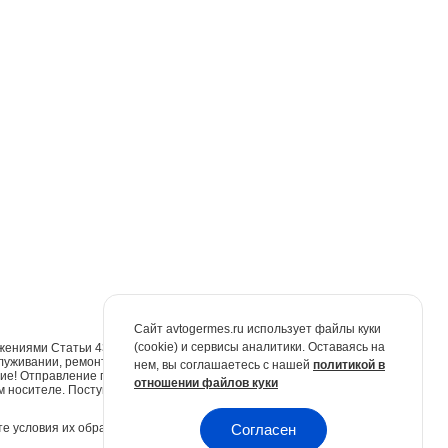
Сайт avtogermes.ru использует файлы куки
(cookie) и сервисы аналитики. Оставаясь на
жениями Статьи 437 Гражданского кодекса Российской Федерации. Для
луживании, ремонте и запасных частях обращайтесь в автосалоны
нем, вы соглашаетесь с нашей
политикой в
е! Отправление по электронной почте не признаётся юридически
отношении файлов куки
м носителе. Поступившие обращения будут рассмотрены в
е условия их обработки.
Политика конфиденциальности.
Согласен