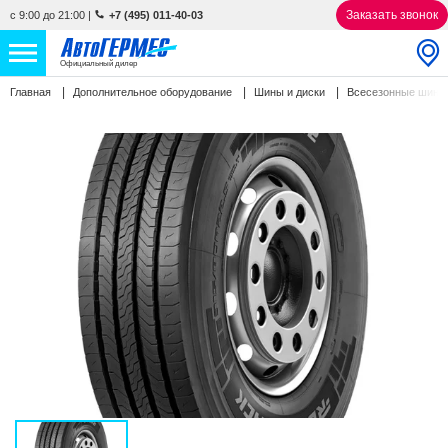
Заказать звонок
с 9:00 до 21:00
|
+7 (495) 011-40-03
Официальный дилер
Главная
Дополнительное оборудование
Шины и диски
Всесезонные шин
НОВЫЕ АВТОМОБИЛИ
4871 авто
С ПРОБЕГОМ
842 авто
СЕРВИС
УСЛУГИ
АКЦИИ
О КОМПАНИИ
КОНТАКТЫ
Избранное