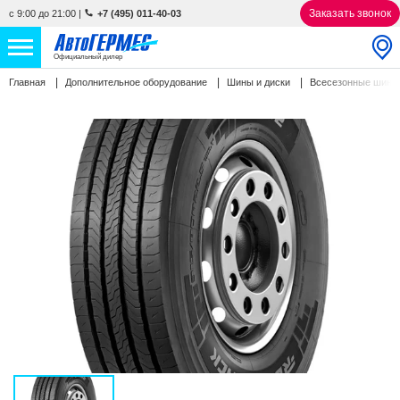
Заказать звонок
с 9:00 до 21:00
|
+7 (495) 011-40-03
Официальный дилер
Главная
Дополнительное оборудование
Шины и диски
Всесезонные шин
НОВЫЕ АВТОМОБИЛИ
4808 авто
С ПРОБЕГОМ
841 авто
СЕРВИС
УСЛУГИ
АКЦИИ
О КОМПАНИИ
КОНТАКТЫ
Избранное