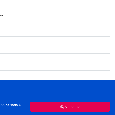
ая
ерсональных