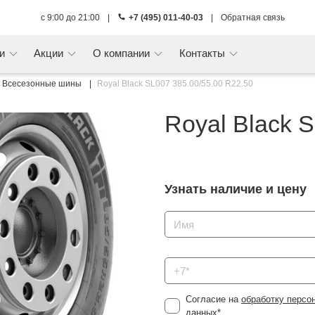
с 9:00 до 21:00
|
+7 (495) 011-40-03
|
Обратная связь
ги
Акции
О компании
Контакты
Всесезонные шины
Royal Black SL007 385.00/55.00 R22.50
Royal Black 
Узнать наличие и цену
Согласие на
обработку персо
данных
*