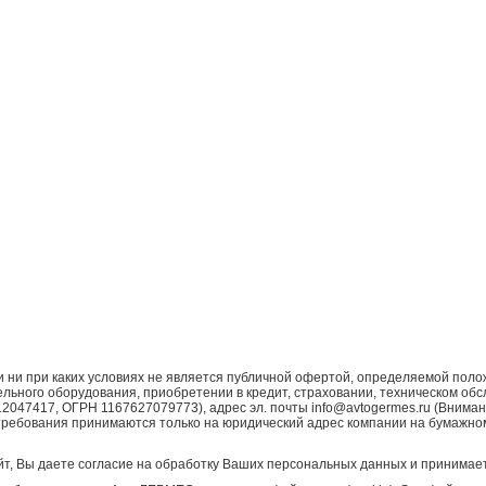
ни при каких условиях не является публичной офертой, определяемой поло
ьного оборудования, приобретении в кредит, страховании, техническом обс
7417, ОГРН 1167627079773), адрес эл. почты info@avtogermes.ru (Внимани
требования принимаются только на юридический адрес компании на бумажно
т, Вы даете согласие на обработку Ваших персональных данных и принимает