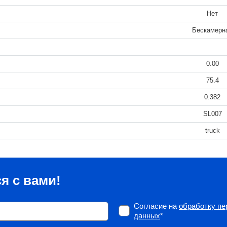
Нет
Бескамерн
0.00
75.4
0.382
SL007
truck
я с вами!
Согласие на
обработку п
данных
*