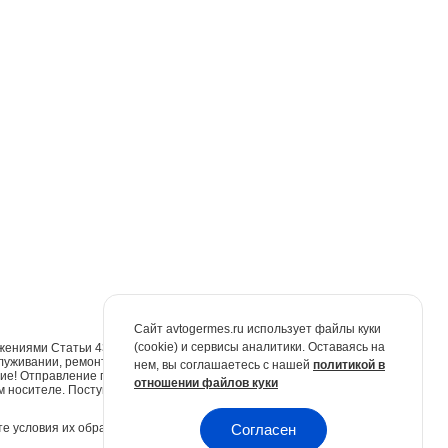
Сайт avtogermes.ru использует файлы куки
(cookie) и сервисы аналитики. Оставаясь на
жениями Статьи 437 Гражданского кодекса Российской Федерации. Для
луживании, ремонте и запасных частях обращайтесь в автосалоны
нем, вы соглашаетесь с нашей
политикой в
е! Отправление по электронной почте не признаётся юридически
отношении файлов куки
м носителе. Поступившие обращения будут рассмотрены в
е условия их обработки.
Политика конфиденциальности.
Согласен