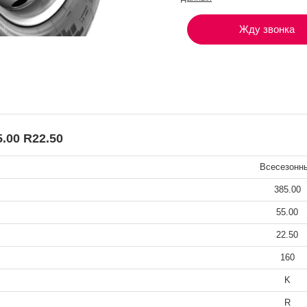
Жду звонка
.00 R22.50
Всесезонн
385.00
55.00
22.50
160
K
R