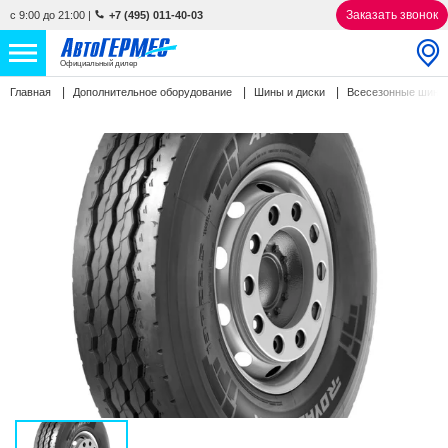
Заказать звонок
с 9:00 до 21:00
|
+7 (495) 011-40-03
Официальный дилер
Главная
Дополнительное оборудование
Шины и диски
Всесезонные шин
НОВЫЕ АВТОМОБИЛИ
4770 авто
С ПРОБЕГОМ
857 авто
СЕРВИС
УСЛУГИ
АКЦИИ
О КОМПАНИИ
КОНТАКТЫ
Избранное