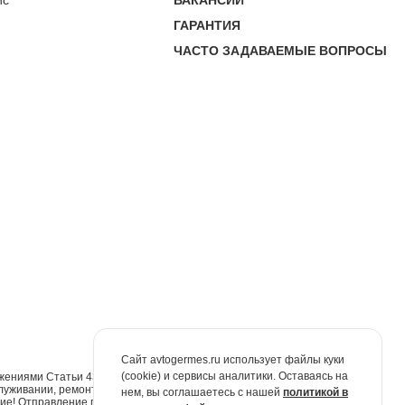
ис
ВАКАНСИИ
ГАРАНТИЯ
ЧАСТО ЗАДАВАЕМЫЕ ВОПРОСЫ
Сайт avtogermes.ru использует файлы куки
(cookie) и сервисы аналитики. Оставаясь на
жениями Статьи 437 Гражданского кодекса Российской Федерации. Для
луживании, ремонте и запасных частях обращайтесь в автосалоны
нем, вы соглашаетесь с нашей
политикой в
е! Отправление по электронной почте не признаётся юридически