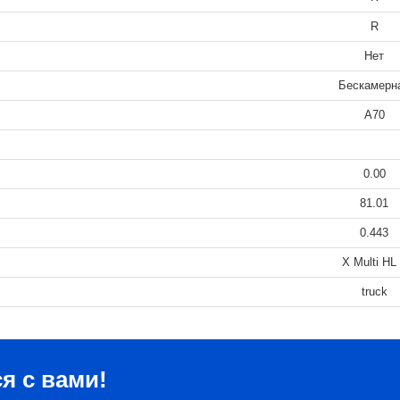
R
Нет
Бескамерн
A70
0.00
81.01
0.443
X Multi HL
truck
я с вами!