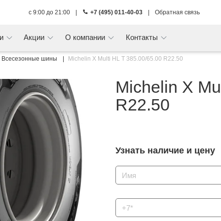
с 9:00 до 21:00
|
+7 (495) 011-40-03
|
Обратная связь
ги
Акции
О компании
Контакты
Всесезонные шины
Michelin X Multi HL T 385.00/65.00 R22.50
Michelin X Mu
R22.50
Узнать наличие и цену