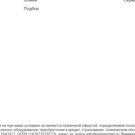
Обмен
Серв
Подбор
ни при каких условиях не является публичной офертой, определяемой поло
ьного оборудования, приобретении в кредит, страховании, техническом обс
7417, ОГРН 1167627079773), адрес эл. почты info@avtogermes.ru (Внимани