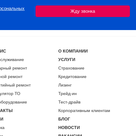
ерсональных
ВИС
О КОМПАНИИ
бслуживание
УСЛУГИ
арный ремонт
Страхование
ной ремонт
Кредитование
нтийный ремонт
Лизинг
улятор ТО
Трейд-ин
оборудование
Тест-драйв
ТАКТЫ
Корпоративным клиентам
ИИ
БЛОГ
пка
НОВОСТИ