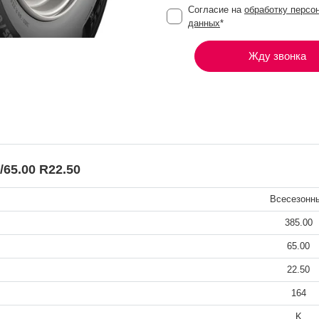
Согласие на
обработку персо
данных
*
Жду звонка
65.00 R22.50
Всесезонн
385.00
65.00
22.50
164
K