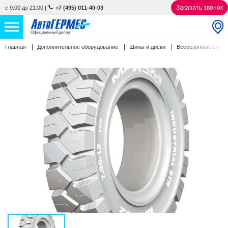
Заказать звонок
с 9:00 до 21:00
|
+7 (495) 011-40-03
Официальный дилер
Главная
Дополнительное оборудование
Шины и диски
Всесезонные шин
НОВЫЕ АВТОМОБИЛИ
4846 авто
С ПРОБЕГОМ
848 авто
СЕРВИС
УСЛУГИ
АКЦИИ
О КОМПАНИИ
КОНТАКТЫ
Избранное